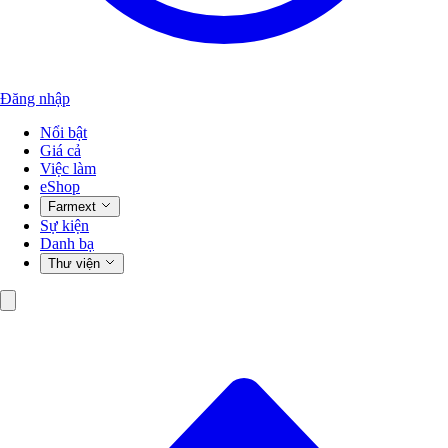
Đăng nhập
Nổi bật
Giá cả
Việc làm
eShop
Farmext
Sự kiện
Danh bạ
Thư viện