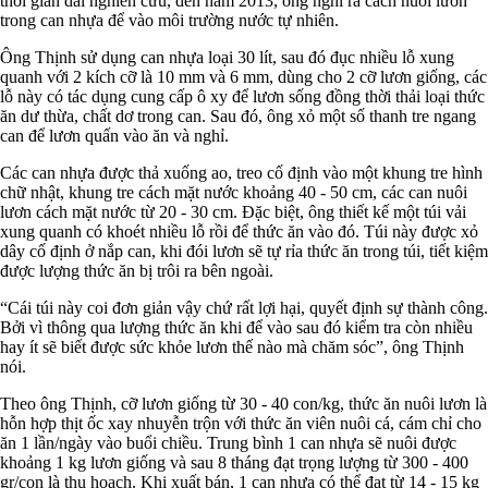
thời gian dài nghiên cứu, đến năm 2013, ông nghĩ ra cách nuôi lươn
trong can nhựa để vào môi trường nước tự nhiên.
Ông Thịnh sử dụng can nhựa loại 30 lít, sau đó đục nhiều lỗ xung
quanh với 2 kích cỡ là 10 mm và 6 mm, dùng cho 2 cỡ lươn giống, các
lỗ này có tác dụng cung cấp ô xy để lươn sống đồng thời thải loại thức
ăn dư thừa, chất dơ trong can. Sau đó, ông xỏ một số thanh tre ngang
can để lươn quấn vào ăn và nghỉ.
Các can nhựa được thả xuống ao, treo cố định vào một khung tre hình
chữ nhật, khung tre cách mặt nước khoảng 40 - 50 cm, các can nuôi
lươn cách mặt nước từ 20 - 30 cm. Đặc biệt, ông thiết kế một túi vải
xung quanh có khoét nhiều lỗ rồi để thức ăn vào đó. Túi này được xỏ
dây cố định ở nắp can, khi đói lươn sẽ tự rỉa thức ăn trong túi, tiết kiệm
được lượng thức ăn bị trôi ra bên ngoài.
“Cái túi này coi đơn giản vậy chứ rất lợi hại, quyết định sự thành công.
Bởi vì thông qua lượng thức ăn khi để vào sau đó kiểm tra còn nhiều
hay ít sẽ biết được sức khỏe lươn thế nào mà chăm sóc”, ông Thịnh
nói.
Theo ông Thịnh, cỡ lươn giống từ 30 - 40 con/kg, thức ăn nuôi lươn là
hỗn hợp thịt ốc xay nhuyễn trộn với thức ăn viên nuôi cá, cám chỉ cho
ăn 1 lần/ngày vào buổi chiều. Trung bình 1 can nhựa sẽ nuôi được
khoảng 1 kg lươn giống và sau 8 tháng đạt trọng lượng từ 300 - 400
gr/con là thu hoạch. Khi xuất bán, 1 can nhựa có thể đạt từ 14 - 15 kg