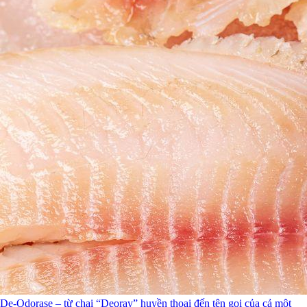
De-Odorase – từ chai “Deoray” huyền thoại đến tên gọi của cả một