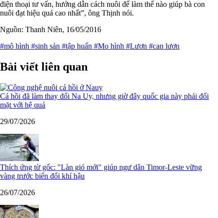
điện thoại tư vấn, hướng dẫn cách nuôi để làm thế nào giúp bà con
nuôi đạt hiệu quả cao nhất”, ông Thịnh nói.
Nguồn: Thanh Niên, 16/05/2016
#mô hình
#sinh sản
#tập huấn
#Mo hình
#Lươn
#can lươn
Bài viết liên quan
Cá hồi đã làm thay đổi Na Uy, nhưng giờ đây quốc gia này phải đối
mặt với hệ quả
29/07/2026
Thích ứng từ gốc: "Làn gió mới" giúp ngư dân Timor-Leste vững
vàng trước biến đổi khí hậu
26/07/2026