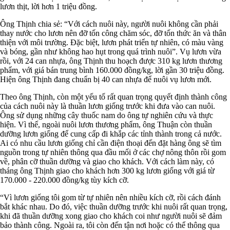
lươn thịt, lời hơn 1 triệu đồng.
Ông Thịnh chia sẻ: “Với cách nuôi này, người nuôi không cần phải
thay nước cho lươn nên đỡ tốn công chăm sóc, đỡ tốn thức ăn và thân
thiện với môi trường. Đặc biệt, lươn phát triển tự nhiên, có màu vàng
và bóng, gần như không hao hụt trong quá trình nuôi”. Vụ lươn vừa
rồi, với 24 can nhựa, ông Thịnh thu hoạch được 310 kg lươn thương
phẩm, với giá bán trung bình 160.000 đồng/kg, lời gần 30 triệu đồng.
Hiện ông Thịnh đang chuẩn bị 40 can nhựa để nuôi vụ lươn mới.
Theo ông Thịnh, còn một yếu tố rất quan trọng quyết định thành công
của cách nuôi này là thuần lươn giống trước khi đưa vào can nuôi.
Ông sử dụng những cây thuốc nam do ông tự nghiên cứu và thực
hiện. Vì thế, ngoài nuôi lươn thương phẩm, ông Thuận còn thuần
dưỡng lươn giống để cung cấp đi khắp các tỉnh thành trong cả nước.
Ai có nhu cầu lươn giống chỉ cần điện thoại đến đặt hàng ông sẽ tìm
nguồn trong tự nhiên thông qua đầu mối ở các chợ nông thôn rồi gom
về, phân cỡ thuần dưỡng và giao cho khách. Với cách làm này, có
tháng ông Thịnh giao cho khách hơn 300 kg lươn giống với giá từ
170.000 - 220.000 đồng/kg tùy kích cỡ.
“Vì lươn giống tôi gom từ tự nhiên nên nhiều kích cỡ, rồi cách đánh
bắt khác nhau. Do đó, việc thuần dưỡng trước khi nuôi rất quan trọng,
khi đã thuần dưỡng xong giao cho khách coi như người nuôi sẽ đảm
bảo thành công. Ngoài ra, tôi còn đến tận nơi hoặc có thể thông qua