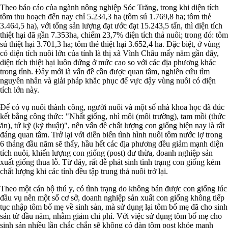
Theo báo cáo của ngành nông nghiệp Sóc Trăng, trong khi diện tích
tôm thu hoạch đến nay chỉ 5.234,3 ha (tôm sú 1.769,8 ha; tôm thẻ
3.464,5 ha), với tổng sản lượng đạt ước đạt 15.243,5 tấn, thì diện tích
thiệt hại đã gần 7.353ha, chiếm 23,7% diện tích thả nuôi; trong đó: tôm
sú thiệt hại 3.701,3 ha; tôm thẻ thiệt hại 3.652,4 ha. Đặc biệt, ở vùng
có diện tích nuôi lớn của tỉnh là thị xã Vĩnh Châu mấy năm gần đây,
diện tích thiệt hại luôn đứng ở mức cao so với các địa phương khác
trong tỉnh. Đây mới là vấn đề cần được quan tâm, nghiên cứu tìm
nguyên nhân và giải pháp khắc phục để vực dậy vùng nuôi có diện
tích lớn này.
Để có vụ nuôi thành công, người nuôi và một số nhà khoa học đã đúc
kết bằng công thức: "Nhất giống, nhì môi (môi trường), tam mồi (thức
ăn), tứ kỹ (kỹ thuật)", nên vấn đề chất lượng con giống hiện nay là rất
đáng quan tâm. Trở lại với diễn biến tình hình nuôi tôm nước lợ trong
6 tháng đầu năm sẽ thấy, hầu hết các địa phương đều giảm mạnh diện
tích nuôi, khiến lượng con giống (post) dư thừa, doanh nghiệp sản
xuất giống thua lỗ. Từ đây, rất dễ phát sinh tình trạng con giống kém
chất lượng khi các tỉnh đều tập trung thả nuôi trở lại.
Theo một cán bộ thú y, có tình trạng do không bán được con giống lúc
đầu vụ nên một số cơ sở, doanh nghiệp sản xuất con giống không tiếp
tục nhập tôm bố mẹ về sinh sản, mà sử dụng lại tôm bố mẹ đã cho sinh
sản từ đầu năm, nhằm giảm chi phí. Với việc sử dụng tôm bố mẹ cho
sinh sản nhiều lần chắc chắn sẽ không có đàn tôm post khỏe mạnh