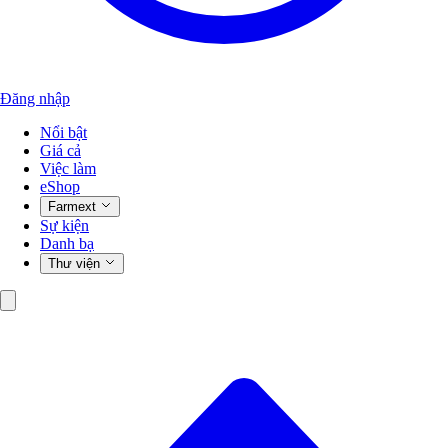
Đăng nhập
Nổi bật
Giá cả
Việc làm
eShop
Farmext
Sự kiện
Danh bạ
Thư viện