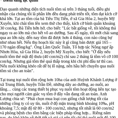
* Điểm sáng lạc quan
Dạo quanh những diện tích nuôi tôm sú trên 3 tháng tuổi, điều ghi
nhận của chúng tôi là phần lớn đều đang phát triển tốt, tôm đạt kích cỡ
khá lớn. Tại ao tôm của bà Tiêu Thị Tiễn, ở xã Gia Hòa 2, huyện Mỹ
Xuyên, khi chài tôm lên xem thử cho thấy, kích cỡ bình quân khoảng
30 con/kg. Bà Tiễn hớn hở, cho biết: "Lúc bắt giống về, tôi không thả
ngay ra ao lớn mà cho hết vô ao dưỡng. Sau 45 ngày, tôi mới chài sang
qua ao lớn này, đến nay tôm đã được hơn 4 tháng, con nào cũng bự
như nhau hết. Nếu thu hoạch lúc này ít gì cũng bán được giá 165 –
170 ngàn đồng/kg". Ông Lâm Quốc Tuấn, Tổ hợp tác Nông ngư ấp
Nhơn Hòa, xã Gia Hòa 2, huyện Mỹ Xuyên, cho biết: "Ở đây nếu
nuôi tôm thẻ mật độ thưa (40 con/m2) chỉ sau 2 tháng là tôm vô cỡ 100
con/kg. Nhưng giá tôm thẻ quá thấp trong khi chi phí đầu tư thì cao.
Nếu nuôi không khéo rất dễ bị lỗ nặng, nên hầu hết chuyển qua nuôi
tôm sú cho an toàn".
Tại trang trại nuôi tôm rộng hơn 10ha của anh Huỳnh Khánh Lượng ở
xã Trung Bình, huyện Trần Đề, những dãy ao dưỡng, ao nuôi, ao
lắng… cùng các trang thiết bị phục vụ nuôi tôm hoạt động liên tục tạo
cho mọi người cảm giác vụ tôm ở đây vẫn đang rất an toàn. Anh
Lượng chia sẻ: "Phải chọn mua loại con giống chất lượng tốt của
những công ty có uy tín, nuôi ở độ mặn trung bình khoảng 10‰, pH
khoảng 7,5; mật độ từ 80 - 100 con/m2, nhưng tốt nhất là 60 con/m2
và phòng bệnh cho tôm bằng các biện pháp tổng hợp... Riêng năm
nay, do khó khăn về thời tiết và giá cả nên tôi chỉ thả nuôi mật độ 100