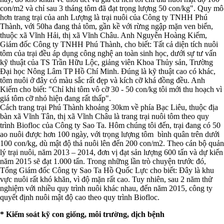
con/m2 và chỉ sau 3 tháng tôm đã đạt trọng lượng 50 con/kg". Quy mô
hơn trang trại của anh Lượng là trại nuôi của Công ty TNHH Phú
Thành, với 50ha đang thả tôm, gần kề với rừng ngập mặn ven biển,
thuộc xã Vĩnh Hải, thị xã Vĩnh Châu. Anh Nguyễn Hoàng Kiếm,
Giám đốc Công ty TNHH Phú Thành, cho biết: Tất cả diện tích nuôi
tôm của trại đều áp dụng công nghệ an toàn sinh học, dưới sự tư vấn
kỹ thuật của TS Trần Hữu Lộc, giảng viên Khoa Thủy sản, Trường
Đại học Nông Lâm TP Hồ Chí Minh. Đúng là kỹ thuật cao có khác,
tôm nuôi ở đây có màu sắc rất đẹp và kích cỡ khá đồng đều. Anh
Kiếm cho biết: "Chỉ khi tôm vô cỡ 30 - 50 con/kg tôi mới thu hoạch vì
giá tôm cỡ nhỏ hiện đang rất thấp".
Cách trang trại Phú Thành khoảng 30km về phía Bạc Liêu, thuộc địa
bàn xã Vĩnh Tân, thị xã Vĩnh Châu là trang trại nuôi tôm theo quy
trình Biofloc của Công ty Sao Ta. Hôm chúng tôi đến, trại đang có 50
ao nuôi được hơn 100 ngày, với trọng lượng tôm bình quân trên dưới
100 con/kg, dù mật độ thả nuôi lên đến 200 con/m2. Theo cán bộ quản
lý trại nuôi, năm 2013 – 2014, đơn vị đạt sản lượng 600 tấn và dự kiến
năm 2015 sẽ đạt 1.000 tấn. Trong những lần trò chuyện trước đó,
Tổng Giám đốc Công ty Sao Ta Hồ Quốc Lực cho biết: Đây là khu
vực nuôi rất khó khăn, vì độ mặn rất cao. Tuy nhiên, sau 2 năm thử
nghiệm với nhiều quy trình nuôi khác nhau, đến năm 2015, công ty
quyết định nuôi mật độ cao theo quy trình Biofloc.
* Kiểm soát kỹ con giống, môi trường, dịch bệnh