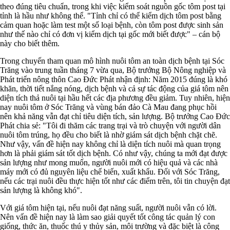
theo đúng tiêu chuẩn, trong khi việc kiểm soát nguồn gốc tôm post tại
tỉnh là hầu như không thể. "Tỉnh chỉ có thể kiểm dịch tôm post bằng
cảm quan hoặc làm test một số loại bệnh, còn tôm post được sinh sản
như thế nào chỉ có đơn vị kiểm dịch tại gốc mới biết được" – cán bộ
này cho biết thêm.
Trong chuyến tham quan mô hình nuôi tôm an toàn dịch bệnh tại Sóc
Trăng vào trung tuần tháng 7 vừa qua, Bộ trưởng Bộ Nông nghiệp và
Phát triển nông thôn Cao Đức Phát nhận định: Năm 2015 đúng là khó
khăn, thời tiết nắng nóng, dịch bệnh và cả sự tác động của giá tôm nên
diện tích thả nuôi tại hầu hết các địa phương đều giảm. Tuy nhiên, hiện
nay nuôi tôm ở Sóc Trăng và vùng bán đảo Cà Mau đang phục hồi
nên khả năng vẫn đạt chỉ tiêu diện tích, sản lượng. Bộ trưởng Cao Đức
Phát chia sẻ: "Tôi đi thăm các trang trại và trò chuyện với người dân
nuôi tôm trúng, họ đều cho biết là nhờ giám sát dịch bệnh chặt chẽ.
Như vậy, vấn đề hiện nay không chỉ là diện tích nuôi mà quan trọng
hơn là phải giám sát tốt dịch bệnh. Có như vậy, chúng ta mới đạt được
sản lượng như mong muốn, người nuôi mới có hiệu quả và các nhà
máy mới có đủ nguyên liệu chế biến, xuất khẩu. Đối với Sóc Trăng,
nếu các trại nuôi đều thực hiện tốt như các điểm trên, tôi tin chuyện đạt
sản lượng là không khó".
Với giá tôm hiện tại, nếu nuôi đạt năng suất, người nuôi vẫn có lời.
Nên vấn đề hiện nay là làm sao giải quyết tốt công tác quản lý con
giống, thức ăn, thuốc thú y thủy sản, môi trường và đặc biệt là công