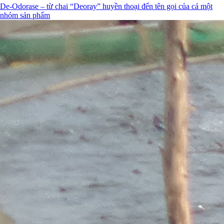
De-Odorase – từ chai “Deoray” huyền thoại đến tên gọi của cả một
nhóm sản phẩm