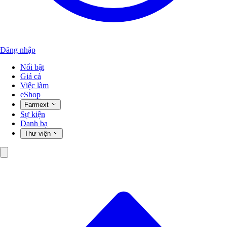
Đăng nhập
Nổi bật
Giá cả
Việc làm
eShop
Farmext
Sự kiện
Danh bạ
Thư viện