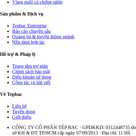
Vùng nuôi và chứng nhận
Sản phẩm & Dịch vụ
Tepbac Enterprise
Báo cáo chuyên sâu
Quảng bá & truyền thông ngành
Nền tảng hợp tác
Hỗ trợ & Pháp lý
Trung tâm trợ giúp
Chính sách bảo mật
Điều khoản sử dụng
Cộng tác và bài viết
Về Tepbac
Liên hệ
Tuyển dụng
Giới thiệu
CÔNG TY CỔ PHẦN TÉP BẠC · GPDKKD: 0312448735 do
sở KH & ĐT TP.HCM cấp ngày 07/09/2013 · Địa chỉ: 11 Hồ