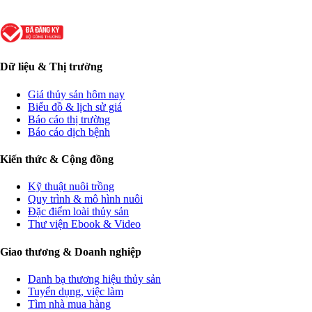
Dữ liệu & Thị trường
Giá thủy sản hôm nay
Biểu đồ & lịch sử giá
Báo cáo thị trường
Báo cáo dịch bệnh
Kiến thức & Cộng đồng
Kỹ thuật nuôi trồng
Quy trình & mô hình nuôi
Đặc điểm loài thủy sản
Thư viện Ebook & Video
Giao thương & Doanh nghiệp
Danh bạ thương hiệu thủy sản
Tuyển dụng, việc làm
Tìm nhà mua hàng