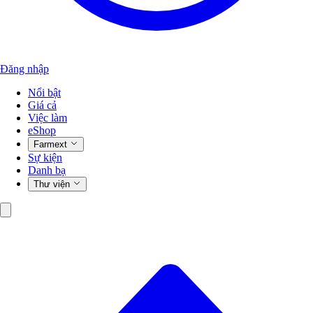
Đăng nhập
Nổi bật
Giá cả
Việc làm
eShop
Farmext
Sự kiện
Danh bạ
Thư viện