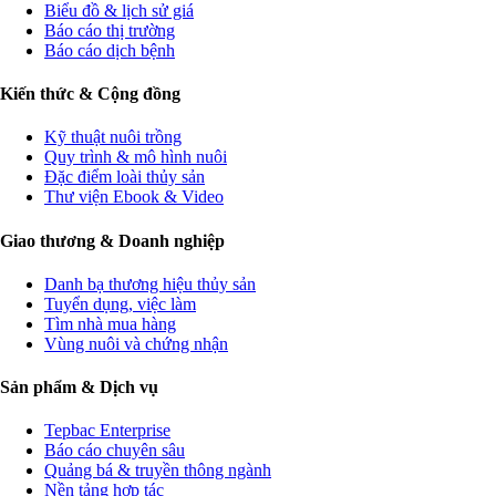
Biểu đồ & lịch sử giá
Báo cáo thị trường
Báo cáo dịch bệnh
Kiến thức & Cộng đồng
Kỹ thuật nuôi trồng
Quy trình & mô hình nuôi
Đặc điểm loài thủy sản
Thư viện Ebook & Video
Giao thương & Doanh nghiệp
Danh bạ thương hiệu thủy sản
Tuyển dụng, việc làm
Tìm nhà mua hàng
Vùng nuôi và chứng nhận
Sản phẩm & Dịch vụ
Tepbac Enterprise
Báo cáo chuyên sâu
Quảng bá & truyền thông ngành
Nền tảng hợp tác