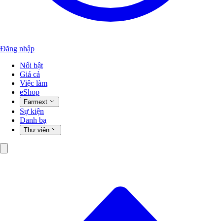
Đăng nhập
Nổi bật
Giá cả
Việc làm
eShop
Farmext
Sự kiện
Danh bạ
Thư viện