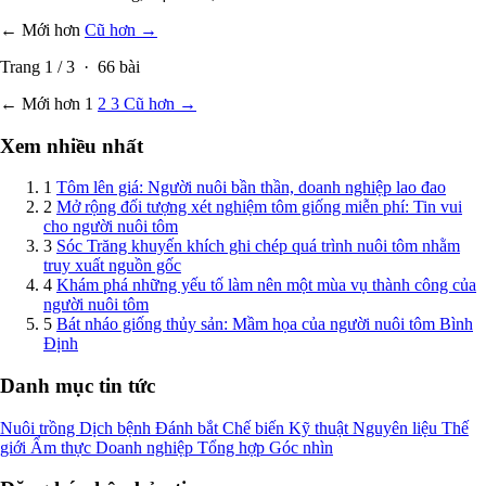
← Mới hơn
Cũ hơn →
Trang
1
/
3
·
66
bài
← Mới hơn
1
2
3
Cũ hơn →
Xem nhiều nhất
1
Tôm lên giá: Người nuôi bần thần, doanh nghiệp lao đao
2
Mở rộng đối tượng xét nghiệm tôm giống miễn phí: Tin vui
cho người nuôi tôm
3
Sóc Trăng khuyến khích ghi chép quá trình nuôi tôm nhằm
truy xuất nguồn gốc
4
Khám phá những yếu tố làm nên một mùa vụ thành công của
người nuôi tôm
5
Bát nháo giống thủy sản: Mầm họa của người nuôi tôm Bình
Định
Danh mục tin tức
Nuôi trồng
Dịch bệnh
Đánh bắt
Chế biến
Kỹ thuật
Nguyên liệu
Thế
giới
Ẩm thực
Doanh nghiệp
Tổng hợp
Góc nhìn