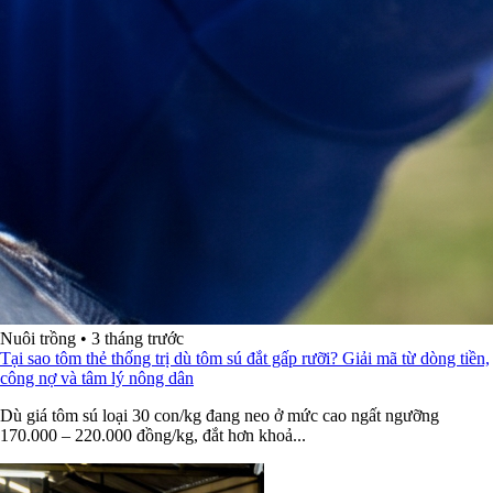
Nuôi trồng
•
3 tháng trước
Tại sao tôm thẻ thống trị dù tôm sú đắt gấp rưỡi? Giải mã từ dòng tiền,
công nợ và tâm lý nông dân
Dù giá tôm sú loại 30 con/kg đang neo ở mức cao ngất ngưỡng
170.000 – 220.000 đồng/kg, đắt hơn khoả...