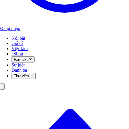
Đăng nhập
Nổi bật
Giá cả
Việc làm
eShop
Farmext
Sự kiện
Danh bạ
Thư viện