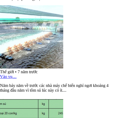
Thế giới
•
7 năm trước
Vào vụ…
Năm bảy năm về trước các nhà máy chế biến nghỉ ngơi khoảng 4
tháng đầu năm vì tôm sú lúc này có ít....