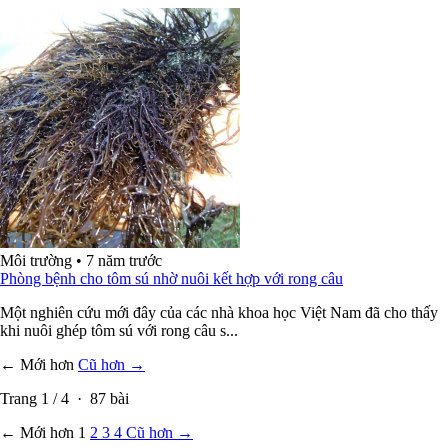
Môi trường
•
7 năm trước
Phòng bệnh cho tôm sú nhờ nuôi kết hợp với rong câu
Một nghiên cứu mới đây của các nhà khoa học Việt Nam đã cho thấy
khi nuôi ghép tôm sú với rong câu s...
← Mới hơn
Cũ hơn →
Trang
1
/
4
·
87
bài
← Mới hơn
1
2
3
4
Cũ hơn →