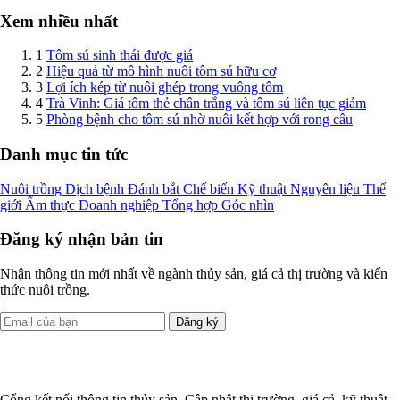
Xem nhiều nhất
1
Tôm sú sinh thái được giá
2
Hiệu quả từ mô hình nuôi tôm sú hữu cơ
3
Lợi ích kép từ nuôi ghép trong vuông tôm
4
Trà Vinh: Giá tôm thẻ chân trắng và tôm sú liên tục giảm
5
Phòng bệnh cho tôm sú nhờ nuôi kết hợp với rong câu
Danh mục tin tức
Nuôi trồng
Dịch bệnh
Đánh bắt
Chế biến
Kỹ thuật
Nguyên liệu
Thế
giới
Ẩm thực
Doanh nghiệp
Tổng hợp
Góc nhìn
Đăng ký nhận bản tin
Nhận thông tin mới nhất về ngành thủy sản, giá cả thị trường và kiến
thức nuôi trồng.
Đăng ký
Cổng kết nối thông tin thủy sản. Cập nhật thị trường, giá cả, kỹ thuật