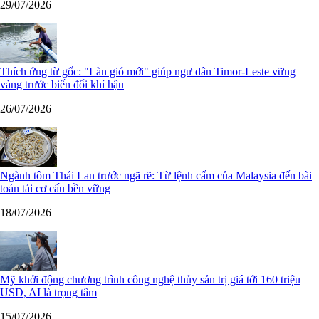
29/07/2026
Thích ứng từ gốc: "Làn gió mới" giúp ngư dân Timor-Leste vững
vàng trước biến đổi khí hậu
26/07/2026
Ngành tôm Thái Lan trước ngã rẽ: Từ lệnh cấm của Malaysia đến bài
toán tái cơ cấu bền vững
18/07/2026
Mỹ khởi động chương trình công nghệ thủy sản trị giá tới 160 triệu
USD, AI là trọng tâm
15/07/2026