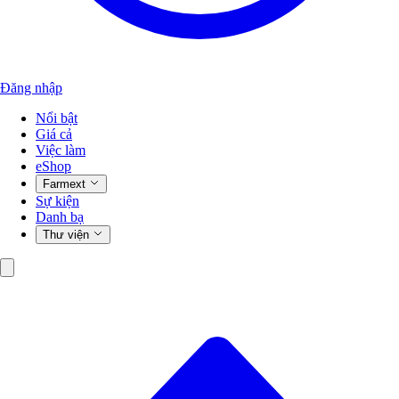
Đăng nhập
Nổi bật
Giá cả
Việc làm
eShop
Farmext
Sự kiện
Danh bạ
Thư viện