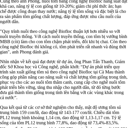
Cũng theo anh Phong, nuôi tôm bằng công nghệ Biofloc năng suất đạt
khá cao, nâng tỷ lệ con giống từ 10-20%; giảm chi phí thức ăn; hạn
chế được công đoạn thay nước; nâng tỷ lệ tôm sống và đặc biệt là cho
ra sản phẩm tôm giống chất lượng, đáp ứng được nhu cầu nuôi của
người dân.
"Quy trình nuôi theo công nghệ Biofloc thuận lợi hơn nhiều so với
nuôi truyền thống. Với cách nuôi truyền thống, con tôm bị vướng bình
MBB (còi) làm cho con tôm chậm phát triển, đôi khi bị chai. Còn theo
công nghệ Biofloc thì không có, tôm phát triển rất nhanh và đúng thời
gian", anh Phong đánh giá.
Nhìn nhận về kết quả đạt được từ dự án, ông Phan Tấn Thanh, Giám
đốc Sở Khoa học và Công nghệ, phấn khởi: “Dự án phát triển quy
trình sản xuất giống tôm sú theo công nghệ Biofloc tại Cà Mau thành
công góp phần nâng cao năng suất và chất lượng tôm giống trong tỉnh,
phục vụ cho các ao nuôi tôm thâm canh, cung cấp cho nghề nuôi tôm
phát triển bền vững, tăng thu nhập cho người dân, từ đó từng bước
đưa giá thành tôm giống trong tỉnh lên bằng với các vùng khác trong
cả nước”.
Qua kết quả từ các cơ sở thử nghiệm cho thấy, mật độ ương tôm sú
trung bình 159 con/lít, dao động từ 143-177 con/lít. Chiều dài tôm
PL12 trung bình khoảng 1,14 cm, dao động từ 1,13-1,17 cm. Tỷ lệ
sống của tôm PL12 trung bình 77,8%, dao động từ 73,4%-83,5%.
3