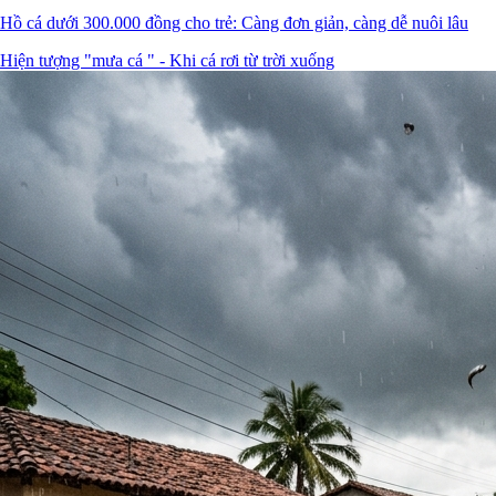
Hồ cá dưới 300.000 đồng cho trẻ: Càng đơn giản, càng dễ nuôi lâu
Hiện tượng "mưa cá " - Khi cá rơi từ trời xuống