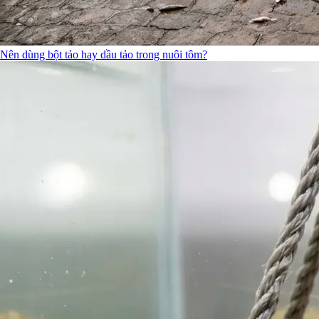
Nên dùng bột tảo hay dầu tảo trong nuôi tôm?