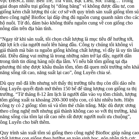
vực ÐBSCL như: Bến Tre, Trà Vinh, Bạc Liêu, Sóc Trăng… Trong
giai đoạn nhiều trại giống bị “đóng băng” vì không được đầu tư, con
giống kém chất lượng thì các cơ sở với quy trình sản xuất giống tôm sú
theo công nghệ Biofloc lại đáp ứng đủ nguồn cung quanh năm cho các
hộ nuôi. Từ đó, đảm bảo không thiếu nguồn cung về con giống cho
nông dân trên địa bàn tỉnh.
“Ngay từ khi sản xuất, tôi chọn chất lượng là mục tiêu để hướng tới,
đặt lợi ích của người nuôi lên hàng đầu. Công ty chúng tôi không vì
giá thành mà bán ra nguồn giống không chất lượng, vì đây là uy tín lâu
dài. Ðiều đáng vui mừng là trong những năm trở lại đây, người dân
trong tỉnh tin dùng hàng nội địa lắm. Vì nếu bắt tôm giống tại địa
phương thì nhẹ được khâu thuần tôm, tôm đã quen môi trường nên khả
năng sống rất cao, năng suất lại cao”, ông Luyến chia sẻ.
Dù quy mô đã lớn nhưng xét thấy thị trường tiêu thụ còn dồi dào nên
ông Luyến quyết định mở thêm 150 bể để tăng lượng con giống ra thị
trường. “Từ tháng 8-12 âm lịch là người dân vào vụ tôm chính, lượng
tôm giống xuất ra khoảng 200-300 triệu con, có khi nhiều hơn. Hiện
công ty có 2 giống: tôm sú và tôm thẻ chân trắng. Mặc dù được ương
theo công nghệ mới nhưng giá thành không cao so với thị trường, khả
năng sống của tôm lại rất cao nên rất được người nuôi ưa chuộng”,
ông Luyến cho biết thêm.
Quy trình sản xuất tôm sú giống theo công nghệ Biofloc giúp nâng cao
chất lượng con giống theo hướng an toàn sinh học, góp phần tích cực