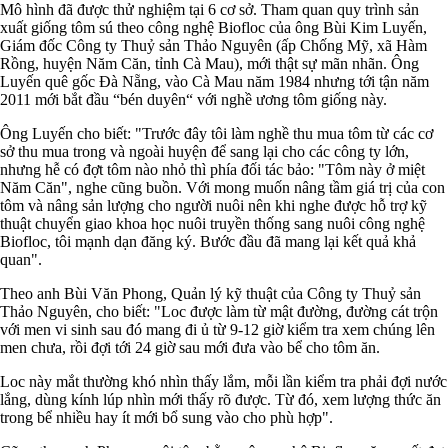
Mô hình đã được thử nghiệm tại 6 cơ sở. Tham quan quy trình sản
xuất giống tôm sú theo công nghệ Biofloc của ông Bùi Kim Luyến,
Giám đốc Công ty Thuỷ sản Thảo Nguyên (ấp Chống Mỹ, xã Hàm
Rồng, huyện Năm Căn, tỉnh Cà Mau), mới thật sự mãn nhãn. Ông
Luyến quê gốc Ðà Nẵng, vào Cà Mau năm 1984 nhưng tới tận năm
2011 mới bắt đầu “bén duyên“ với nghề ương tôm giống này.
Ông Luyến cho biết: "Trước đây tôi làm nghề thu mua tôm từ các cơ
sở thu mua trong và ngoài huyện để sang lại cho các công ty lớn,
nhưng hễ có đợt tôm nào nhỏ thì phía đối tác bảo: "Tôm này ở miệt
Năm Căn", nghe cũng buồn. Với mong muốn nâng tầm giá trị của con
tôm và nâng sản lượng cho người nuôi nên khi nghe được hỗ trợ kỹ
thuật chuyển giao khoa học nuôi truyền thống sang nuôi công nghệ
Biofloc, tôi mạnh dạn đăng ký. Bước đầu đã mang lại kết quả khả
quan".
Theo anh Bùi Văn Phong, Quản lý kỹ thuật của Công ty Thuỷ sản
Thảo Nguyên, cho biết: "Loc được làm từ mật đường, đường cát trộn
với men vi sinh sau đó mang đi ủ từ 9-12 giờ kiểm tra xem chúng lên
men chưa, rồi đợi tới 24 giờ sau mới đưa vào bể cho tôm ăn.
Loc này mắt thường khó nhìn thấy lắm, mỗi lần kiểm tra phải đợi nước
lắng, dùng kính lúp nhìn mới thấy rõ được. Từ đó, xem lượng thức ăn
trong bể nhiều hay ít mới bổ sung vào cho phù hợp".