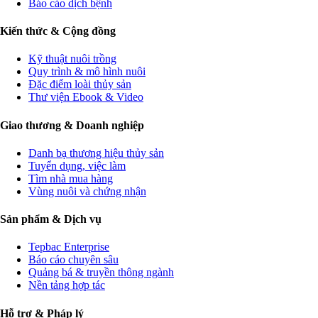
Báo cáo dịch bệnh
Kiến thức & Cộng đồng
Kỹ thuật nuôi trồng
Quy trình & mô hình nuôi
Đặc điểm loài thủy sản
Thư viện Ebook & Video
Giao thương & Doanh nghiệp
Danh bạ thương hiệu thủy sản
Tuyển dụng, việc làm
Tìm nhà mua hàng
Vùng nuôi và chứng nhận
Sản phẩm & Dịch vụ
Tepbac Enterprise
Báo cáo chuyên sâu
Quảng bá & truyền thông ngành
Nền tảng hợp tác
Hỗ trợ & Pháp lý