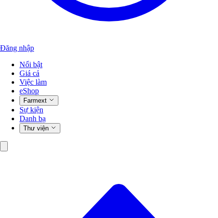
Đăng nhập
Nổi bật
Giá cả
Việc làm
eShop
Farmext
Sự kiện
Danh bạ
Thư viện