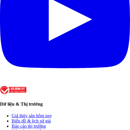
Dữ liệu & Thị trường
Giá thủy sản hôm nay
Biểu đồ & lịch sử giá
Báo cáo thị trường