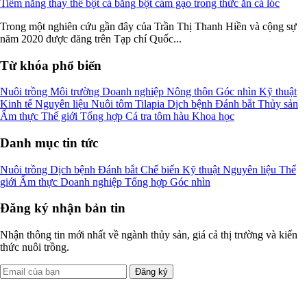
Tiềm năng thay thế bột cá bằng bột cám gạo trong thức ăn cá lóc
Trong một nghiên cứu gần đây của Trần Thị Thanh Hiền và cộng sự
năm 2020 được đăng trên Tạp chí Quốc...
Từ khóa phổ biến
Nuôi trồng
Môi trường
Doanh nghiệp
Nông thôn
Góc nhìn
Kỹ thuật
Kinh tế
Nguyên liệu
Nuôi tôm
Tilapia
Dịch bệnh
Đánh bắt
Thủy sản
Ẩm thực
Thế giới
Tổng hợp
Cá tra
tôm
hàu
Khoa học
Danh mục tin tức
Nuôi trồng
Dịch bệnh
Đánh bắt
Chế biến
Kỹ thuật
Nguyên liệu
Thế
giới
Ẩm thực
Doanh nghiệp
Tổng hợp
Góc nhìn
Đăng ký nhận bản tin
Nhận thông tin mới nhất về ngành thủy sản, giá cả thị trường và kiến
thức nuôi trồng.
Đăng ký