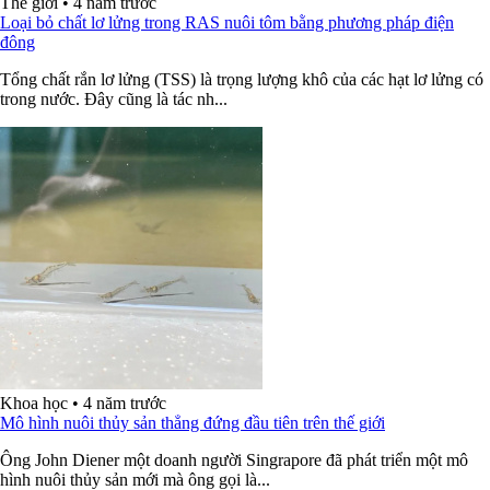
Thế giới
•
4 năm trước
Loại bỏ chất lơ lửng trong RAS nuôi tôm bằng phương pháp điện
đông
Tổng chất rắn lơ lửng (TSS) là trọng lượng khô của các hạt lơ lửng có
trong nước. Đây cũng là tác nh...
Khoa học
•
4 năm trước
Mô hình nuôi thủy sản thẳng đứng đầu tiên trên thế giới
Ông John Diener một doanh người Singrapore đã phát triển một mô
hình nuôi thủy sản mới mà ông gọi là...