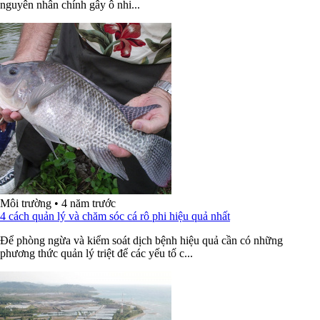
nguyên nhân chính gây ô nhi...
Môi trường
•
4 năm trước
4 cách quản lý và chăm sóc cá rô phi hiệu quả nhất
Để phòng ngừa và kiểm soát dịch bệnh hiệu quả cần có những
phương thức quản lý triệt để các yếu tố c...