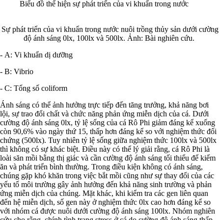
Biểu đồ thể hiện sự phát triển của vi khuẩn trong nước
Sự phát triển của vi khuẩn trong nước nuôi trồng thủy sản dưới cường
độ ánh sáng 0lx, 100lx và 500lx. Ảnh: Bài nghiên cứu.
- A: Vi khuẩn dị dưỡng
- B: Vibrio
- C: Tổng số coliform
Ánh sáng có thể ảnh hưởng trực tiếp đến tăng trưởng, khả năng bơi
lội, sự trao đổi chất và chức năng phản ứng miễn dịch của cá. Dưới
cường độ ánh sáng 0lx, tỷ lệ sống của cá Rô Phi giảm đáng kể xuống
còn 90,6% vào ngày thứ 15, thấp hơn đáng kể so với nghiệm thức đối
chứng (500lx). Tuy nhiên tỷ lệ sống giữa nghiệm thức 100lx và 500lx
thì không có sự khác biệt. Điều này có thể lý giải rằng, cá Rô Phi là
loài săn mồi bằng thị giác và cần cường độ ánh sáng tối thiểu để kiếm
ăn và phát triển bình thường. Trong điều kiện không có ánh sáng,
chúng gặp khó khăn trong việc bắt mồi cũng như sự thay đổi của các
yếu tố môi trường gây ảnh hưởng đến khả năng sinh trường và phản
ứng miễn dịch của chúng. Mặt khác, khi kiểm tra các gen liên quan
đến hệ miễn dịch, số gen này ở nghiệm thức 0lx cao hơn đáng kể so
với nhóm cá được nuôi dưới cường độ ánh sáng 100lx. Nhóm nghiên
cứu cho rằng, chính tình trạng stress ở cá do cường độ ánh sáng thấp