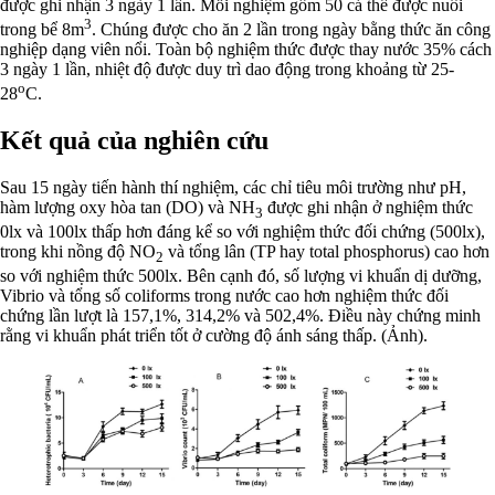
được ghi nhận 3 ngày 1 lần. Mỗi nghiệm gồm 50 cá thể được nuôi
3
trong bể 8m
. Chúng được cho ăn 2 lần trong ngày bằng thức ăn công
nghiệp dạng viên nổi. Toàn bộ nghiệm thức được thay nước 35% cách
3 ngày 1 lần, nhiệt độ được duy trì dao động trong khoảng từ 25-
o
28
C.
Kết quả của nghiên cứu
Sau 15 ngày tiến hành thí nghiệm, các chỉ tiêu môi trường như pH,
hàm lượng oxy hòa tan (DO) và NH
được ghi nhận ở nghiệm thức
3
0lx và 100lx thấp hơn đáng kể so với nghiệm thức đối chứng (500lx),
trong khi nồng độ NO
và tổng lân (TP hay total phosphorus) cao hơn
2
so với nghiệm thức 500lx. Bên cạnh đó, số lượng vi khuẩn dị dưỡng,
Vibrio và tổng số coliforms trong nước cao hơn nghiệm thức đối
chứng lần lượt là 157,1%, 314,2% và 502,4%. Điều này chứng minh
rằng vi khuẩn phát triển tốt ở cường độ ánh sáng thấp. (Ảnh).