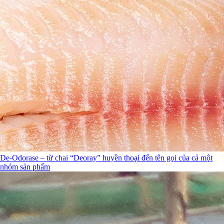
De-Odorase – từ chai “Deoray” huyền thoại đến tên gọi của cả một
nhóm sản phẩm