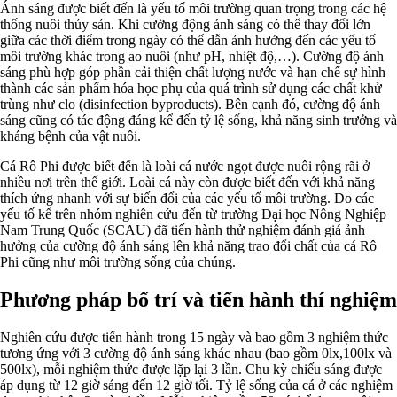
Ánh sáng được biết đến là yếu tố môi trường quan trọng trong các hệ
thống nuôi thủy sản. Khi cường động ánh sáng có thể thay đổi lớn
giữa các thời điểm trong ngày có thể dẫn ảnh hưởng đến các yếu tố
môi trường khác trong ao nuôi (như pH, nhiệt độ,…). Cường độ ánh
sáng phù hợp góp phần cải thiện chất lượng nước và hạn chế sự hình
thành các sản phẩm hóa học phụ của quá trình sử dụng các chất khử
trùng như clo (disinfection byproducts). Bên cạnh đó, cường độ ánh
sáng cũng có tác động đáng kể đến tỷ lệ sống, khả năng sinh trưởng và
kháng bệnh của vật nuôi.
Cá Rô Phi được biết đến là loài cá nước ngọt được nuôi rộng rãi ở
nhiều nơi trên thế giới. Loài cá này còn được biết đến với khả năng
thích ứng nhanh với sự biến đổi của các yếu tố môi trường. Do các
yếu tố kể trên nhóm nghiên cứu đến từ trường Đại học Nông Nghiệp
Nam Trung Quốc (SCAU) đã tiến hành thử nghiệm đánh giá ảnh
hưởng của cường độ ánh sáng lên khả năng trao đổi chất của cá Rô
Phi cũng như môi trường sống của chúng.
Phương pháp bố trí và tiến hành thí nghiệm
Nghiên cứu được tiến hành trong 15 ngày và bao gồm 3 nghiệm thức
tương ứng với 3 cường độ ánh sáng khác nhau (bao gồm 0lx,100lx và
500lx), mỗi nghiệm thức được lặp lại 3 lần. Chu kỳ chiếu sáng được
áp dụng từ 12 giờ sáng đến 12 giờ tối. Tỷ lệ sống của cá ở các nghiệm