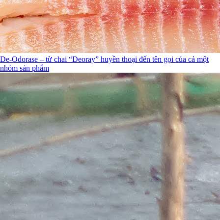
De-Odorase – từ chai “Deoray” huyền thoại đến tên gọi của cả một
nhóm sản phẩm