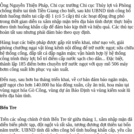
Ông Nguyễn Thiện Pháp, Chi cục trưởng Chi cục Thủy lợi và Phòng
chống thiên tai tỉnh Tiền Giang cho biết, sau khi UBND tỉnh công bố
tình huống thiên tai cấp độ 1 (có 5 cấp) thì các hoạt động ứng phó
trong thời gian diễn ra xâm nhập mặn trên địa bàn tỉnh được thực hiện
theo tình huống khẩn cấp để đảm bảo kịp thời và hiệu quả. Các thủ tục
hoàn tất sau nhưng phải đảm bảo theo quy định.
Hàng loạt các biện pháp được gấp rút triển khai, như nạo vét, giải
phóng chướng ngại vật lòng kênh nội đồng để trữ nước ngọt; sửa chữa
hệ thống cống, đắp tất cả đập ngăn mặn; vận hành hợp lý hệ thống
công trình thủy lợi; bố trí điểm cấp nước sạch cho dân... Đặc biệt,
thành lập 185 điểm bơm chuyền trữ nước ngọt với quy mô 506 máy
bơm công suất lớn phục vụ sản xuất.
Đến nay, sau hơn ba tháng triển khai, về cơ bản đảm bảo ngăn mặn,
giữ ngọt cho hơn 140.000 ha lúa đông xuân, cây ăn trái, hoa màu tại
vùng ngọt hóa Gò Công, vùng dự án Bảo Định và vùng kiểm soát lũ
trên địa bàn tỉnh.
Bến Tre
Trên các sông chính ở tỉnh Bến Tre từ giữa tháng 1, xâm nhập mặn đã
diễn biến phức tạp, đột ngột và rất sâu, tương đương đợt thiên tai bốn
năm trước. UBND tỉnh đã sớm công bố tình huống khẩn cấp, yêu cầu