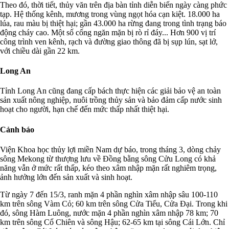
Theo đó, thời tiết, thủy văn trên địa bàn tỉnh diễn biến ngày càng phức
tạp. Hệ thống kênh, mương trong vùng ngọt hóa cạn kiệt. 18.000 ha
lúa, rau màu bị thiệt hại; gần 43.000 ha rừng đang trong tình trạng báo
động cháy cao. Một số cống ngăn mặn bị rò rỉ đáy... Hơn 900 vị trí
công trình ven kênh, rạch và đường giao thông đã bị sụp lún, sạt lở,
với chiều dài gần 22 km.
Long An
Tỉnh Long An cũng đang cấp bách thực hiện các giải bảo vệ an toàn
sản xuất nông nghiệp, nuôi trồng thủy sản và bảo đảm cấp nước sinh
hoạt cho người, hạn chế đến mức thấp nhất thiệt hại.
Cảnh báo
Viện Khoa học thủy lợi miền Nam dự báo, trong tháng 3, dòng chảy
sông Mekong từ thượng lưu về Đồng bằng sông Cửu Long có khả
năng vẫn ở mức rất thấp, kéo theo xâm nhập mặn rất nghiêm trọng,
ảnh hưởng lớn đến sản xuất và sinh hoạt.
Từ ngày 7 đến 15/3, ranh mặn 4 phần nghìn xâm nhập sâu 100-110
km trên sông Vàm Cỏ; 60 km trên sông Cửa Tiểu, Cửa Đại. Trong khi
đó, sông Hàm Luông, nước mặn 4 phần nghìn xâm nhập 78 km; 70
km trên sông Cổ Chiên và sông Hậu; 62-65 km tại sông Cái Lớn. Chỉ