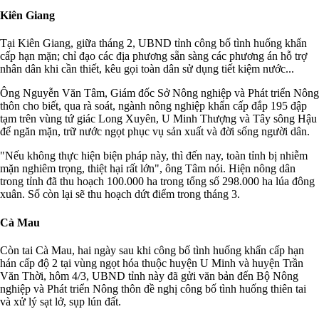
Kiên Giang
Tại Kiên Giang, giữa tháng 2, UBND tỉnh công bố tình huống khẩn
cấp hạn mặn; chỉ đạo các địa phương sẵn sàng các phương án hỗ trợ
nhân dân khi cần thiết, kêu gọi toàn dân sử dụng tiết kiệm nước...
Ông Nguyễn Văn Tâm, Giám đốc Sở Nông nghiệp và Phát triển Nông
thôn cho biết, qua rà soát, ngành nông nghiệp khẩn cấp đắp 195 đập
tạm trên vùng tứ giác Long Xuyên, U Minh Thượng và Tây sông Hậu
để ngăn mặn, trữ nước ngọt phục vụ sản xuất và đời sống người dân.
"Nếu không thực hiện biện pháp này, thì đến nay, toàn tỉnh bị nhiễm
mặn nghiêm trọng, thiệt hại rất lớn", ông Tâm nói. Hiện nông dân
trong tỉnh đã thu hoạch 100.000 ha trong tổng số 298.000 ha lúa đông
xuân. Số còn lại sẽ thu hoạch dứt điểm trong tháng 3.
Cà Mau
Còn tai Cà Mau, hai ngày sau khi công bố tình huống khẩn cấp hạn
hán cấp độ 2 tại vùng ngọt hóa thuộc huyện U Minh và huyện Trần
Văn Thời, hôm 4/3, UBND tỉnh này đã gửi văn bản đến Bộ Nông
nghiệp và Phát triển Nông thôn đề nghị công bố tình huống thiên tai
và xử lý sạt lở, sụp lún đất.