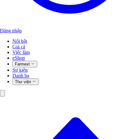
Đăng nhập
Nổi bật
Giá cả
Việc làm
eShop
Farmext
Sự kiện
Danh bạ
Thư viện