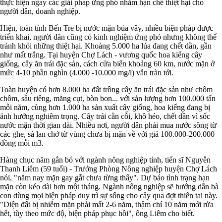
thực hiện ngay các giải pháp ứng phó nhằm hạn chế thiệt hại cho
người dân, doanh nghiệp.
Hiện, toàn tỉnh Bến Tre bị nước mặn bủa vây, nhiều biện pháp được
triển khai, người dân cũng có kinh nghiệm ứng phó nhưng không thể
tránh khỏi những thiệt hại. Khoảng 5.000 ha lúa đang chết dần, gần
như mất trắng. Tại huyện Chợ Lách - vương quốc hoa kiểng cây
giống, cây ăn trái đặc sản, cách cửa biển khoảng 60 km, nước mặn ở
mức 4-10 phần nghìn (4.000 -10.000 mg/l) vẫn tràn tới.
Toàn huyện có hơn 8.000 ha đất trồng cây ăn trái đặc sản như chôm
chôm, sầu riêng, măng cụt, bòn bon... với sản lượng hơn 100.000 tấn
mỗi năm, cùng hơn 1.000 ha sản xuất cây giống, hoa kiểng đang bị
ảnh hưởng nghiêm trọng. Cây trái cằn cỗi, khô héo, chết dần vì sốc
nước mặn thời gian dài. Nhiều nơi, người dân phải mua nước sông từ
các ghe, sà lan chở từ vùng chưa bị mặn về với giá 100.000-200.000
đồng mỗi m3.
Hàng chục năm gắn bó với ngành nông nghiệp tỉnh, tiến sĩ Nguyễn
Thanh Liêm (59 tuổi) - Trưởng Phòng Nông nghiệp huyện Chợ Lách
nói, "năm nay mặn gay gắt chưa từng thấy". Dự báo tình trạng hạn
mặn còn kéo dài hơn một tháng. Ngành nông nghiệp sẽ hướng dẫn bà
con dùng mọi biện pháp duy trì sự sống cho cây qua đợt thiên tai này.
"Diện đất bị nhiễm mặn phải mất 2-6 năm, thậm chí 10 năm mới rửa
hết, tùy theo mức độ, biện pháp phục hồi", ông Liêm cho biết.