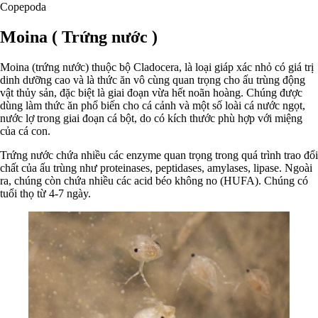
Copepoda
Moina ( Trứng nước )
Moina (trứng nước) thuộc bộ Cladocera, là loại giáp xác nhỏ có giá trị
dinh dưỡng cao và là thức ăn vô cùng quan trọng cho ấu trùng động
vật thủy sản, đặc biệt là giai đoạn vừa hết noãn hoàng. Chúng được
dùng làm thức ăn phổ biến cho cá cảnh và một số loài cá nước ngọt,
nước lợ trong giai đoạn cá bột, do có kích thước phù hợp với miệng
của cá con.
Trứng nước chứa nhiều các enzyme quan trọng trong quá trình trao đổi
chất của ấu trùng như proteinases, peptidases, amylases, lipase. Ngoài
ra, chúng còn chứa nhiều các acid béo không no (HUFA). Chúng có
tuổi thọ từ 4-7 ngày.