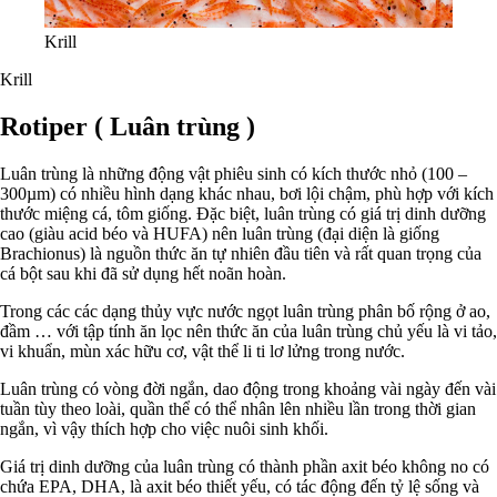
Krill
Krill
Rotiper ( Luân trùng )
Luân trùng là những động vật phiêu sinh có kích thước nhỏ (100 –
300µm) có nhiều hình dạng khác nhau, bơi lội chậm, phù hợp với kích
thước miệng cá, tôm giống. Đặc biệt, luân trùng có giá trị dinh dưỡng
cao (giàu acid béo và HUFA) nên luân trùng (đại diện là giống
Brachionus) là nguồn thức ăn tự nhiên đầu tiên và rất quan trọng của
cá bột sau khi đã sử dụng hết noãn hoàn.
Trong các các dạng thủy vực nước ngọt luân trùng phân bố rộng ở ao,
đầm … với tập tính ăn lọc nên thức ăn của luân trùng chủ yếu là vi tảo,
vi khuẩn, mùn xác hữu cơ, vật thể li ti lơ lửng trong nước.
Luân trùng có vòng đời ngắn, dao động trong khoảng vài ngày đến vài
tuần tùy theo loài, quần thể có thể nhân lên nhiều lần trong thời gian
ngắn, vì vậy thích hợp cho việc nuôi sinh khối.
Giá trị dinh dưỡng của luân trùng có thành phần axit béo không no có
chứa EPA, DHA, là axit béo thiết yếu, có tác động đến tỷ lệ sống và