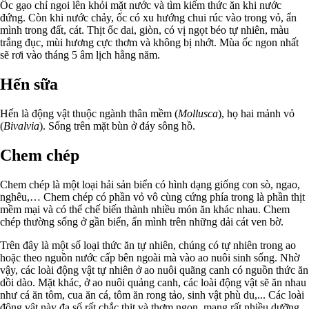
Ốc gạo chỉ ngoi lên khỏi mặt nước và tìm kiếm thức ăn khi nước
đứng. Còn khi nước chảy, ốc có xu hướng chui rúc vào trong vỏ, ẩn
mình trong đất, cát. Thịt ốc dai, giòn, có vị ngọt béo tự nhiên, màu
trắng đục, mùi hương cực thơm và không bị nhớt. Mùa ốc ngon nhất
sẽ rơi vào tháng 5 âm lịch hằng năm.
Hến sữa
Hến là động vật thuộc ngành thân mềm (
Mollusca
), họ hai mảnh vỏ
(
Bivalvia
). Sống trên mặt bùn ở đáy sông hồ.
Chem chép
Chem chép là một loại hải sản biển có hình dạng giống con sò, ngao,
nghêu,… Chem chép có phần vỏ vô cùng cứng phía trong là phần thịt
mềm mại và có thể chế biến thành nhiều món ăn khác nhau. Chem
chép thường sống ở gần biển, ẩn mình trên những dải cát ven bờ.
Trên đây là một số loại thức ăn tự nhiên, chúng có tự nhiên trong ao
hoặc theo nguồn nước cấp bên ngoài mà vào ao nuôi sinh sống. Nhờ
vậy, các loài động vật tự nhiên ở ao nuôi quãng canh có nguồn thức ăn
dồi dào. Mặt khác, ở ao nuôi quảng canh, các loài động vật sẽ ăn nhau
như cá ăn tôm, cua ăn cá, tôm ăn rong tảo, sinh vật phù du,... Các loài
động vật này đa số rất chắc thịt và thơm ngon, mang rất nhiều dưỡng