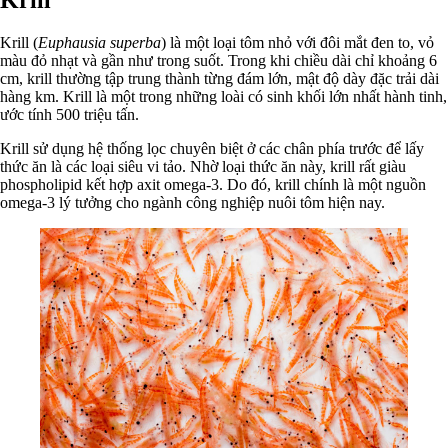
Krill (
Euphausia superba
) là một loại tôm nhỏ với đôi mắt đen to, vỏ
màu đỏ nhạt và gần như trong suốt. Trong khi chiều dài chỉ khoảng 6
cm, krill thường tập trung thành từng đám lớn, mật độ dày đặc trải dài
hàng km. Krill là một trong những loài có sinh khối lớn nhất hành tinh,
ước tính 500 triệu tấn.
Krill sử dụng hệ thống lọc chuyên biệt ở các chân phía trước để lấy
thức ăn là các loại siêu vi tảo. Nhờ loại thức ăn này, krill rất giàu
phospholipid kết hợp axit omega-3. Do đó, krill chính là một nguồn
omega-3 lý tưởng cho ngành công nghiệp nuôi tôm hiện nay.