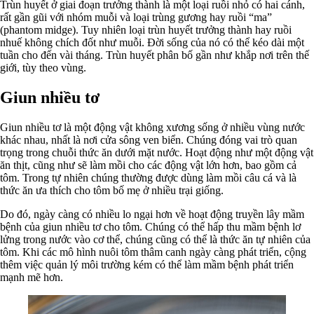
Trùn huyết ở giai đoạn trưởng thành là một loại ruồi nhỏ có hai cánh,
rất gần gũi với nhóm muỗi và loại trùng gương hay ruồi “ma”
(phantom midge). Tuy nhiên loại trùn huyết trưởng thành hay ruồi
nhuế không chích đốt như muỗi. Đời sống của nó có thể kéo dài một
tuần cho đến vài tháng. Trùn huyết phân bố gần như khắp nơi trên thế
giới, tùy theo vùng.
Giun nhiều tơ
Giun nhiều tơ là một động vật không xương sống ở nhiều vùng nước
khác nhau, nhất là nơi cửa sông ven biển. Chúng đóng vai trò quan
trọng trong chuỗi thức ăn dưới mặt nước. Hoạt động như một động vật
ăn thịt, cũng như sẽ làm mồi cho các động vật lớn hơn, bao gồm cả
tôm. Trong tự nhiên chúng thường được dùng làm mồi câu cá và là
thức ăn ưa thích cho tôm bố mẹ ở nhiều trại giống.
Do đó, ngày càng có nhiều lo ngại hơn về hoạt động truyền lây mầm
bệnh của giun nhiều tơ cho tôm. Chúng có thể hấp thu mầm bệnh lơ
lửng trong nước vào cơ thể, chúng cũng có thể là thức ăn tự nhiên của
tôm. Khi các mô hình nuôi tôm thâm canh ngày càng phát triển, cộng
thêm việc quản lý môi trường kém có thể làm mầm bệnh phát triển
mạnh mẽ hơn.