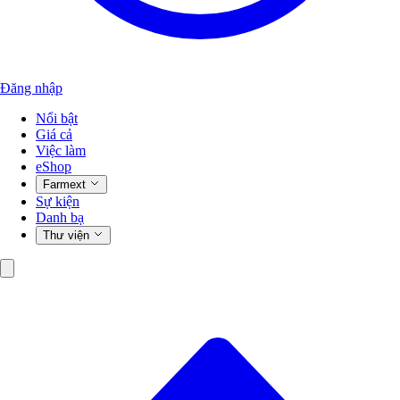
Đăng nhập
Nổi bật
Giá cả
Việc làm
eShop
Farmext
Sự kiện
Danh bạ
Thư viện