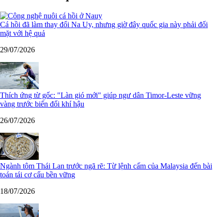
Cá hồi đã làm thay đổi Na Uy, nhưng giờ đây quốc gia này phải đối
mặt với hệ quả
29/07/2026
Thích ứng từ gốc: "Làn gió mới" giúp ngư dân Timor-Leste vững
vàng trước biến đổi khí hậu
26/07/2026
Ngành tôm Thái Lan trước ngã rẽ: Từ lệnh cấm của Malaysia đến bài
toán tái cơ cấu bền vững
18/07/2026