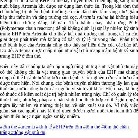
Kết quả chỉ ra rằng EHP có thể lây truyền theo chiều ngang sang tôm
nuôi bằng Artemia khi được sử dụng làm thức ăn. Trong khi tôm thẻ
chân trắng bị nhiễm bệnh thường có các dấu hiệu lâm sàng như giảm
hấp thu thức ăn và tăng trưởng còi cọc,
Artemia salina
lại không biể
hiện triệu chứng đáng kể nào. Tiến hành chạy phản ứng PCR
(Polymerase chain reaction) để tái khẳng định lại sự lây nhiễm ký sinh
trùng EHP trên Artemia cho thấy kết quả dương tính trong tất cả các
giai đoạn phát triển mà không có bất kỳ tỷ lệ tử vong nào. Phân tích
mô bệnh học của Artemia cũng cho thấy sự hiện diện của các bào tử.
Do đó, Artemia được chấp nhận như vật chủ mang mầm bệnh ký sinh
trùng EHP ở tôm thẻ.
Điều này dẫn chúng ta đến nghi ngờ rằng những sinh vật phù du này
có thể không chỉ là vật trung gian truyền bệnh của EHP mà chúng
cũng có thể bị ảnh hưởng bởi mầm bệnh. Các nghiên cứu sâu hơn cần
được thực hiện. Nói chung, các bệnh truyền nhiễm thường lây lan qua
thức ăn, nước uống hoặc các nguồn vi sinh vật khác. Hiện nay, không
có thuốc để kiểm soát đặc trị bệnh nhiễm trùng này. Chỉ có quản lý tốt
thực hành, phương pháp an toàn sinh học thích hợp có thể giúp ngăn
ngừa lây nhiễm và những thiệt hại về sản xuất sau đó. Vì thế, việc
giám sát các nguồn này là thói quen được người nuôi tôm tuân thủ để
giảm thiểu hoặc ngăn ngừa sự lây nhiễm.
#tôm thẻ
#artemia
#kinh tế
#EHP trên tôm
#tôm thẻ
#tôm thẻ chân
trắng
#động vật phù du