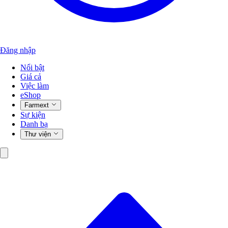
Đăng nhập
Nổi bật
Giá cả
Việc làm
eShop
Farmext
Sự kiện
Danh bạ
Thư viện