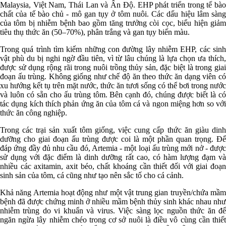
Malaysia, Việt Nam, Thái Lan và Ấn Độ. EHP phát triển trong tế bào
chất của tế bào chủ - mô gan tụy ở tôm nuôi. Các dấu hiệu lâm sàng
của tôm bị nhiễm bệnh bao gồm tăng trưởng còi cọc, biểu hiện giảm
tiêu thụ thức ăn (50–70%), phân trắng và gan tụy biến màu.
Trong quá trình tìm kiếm những con đường lây nhiễm EHP, các sinh
vật phù du bị nghi ngờ đầu tiên, vì từ lâu chúng là lựa chọn ưa thích,
được sử dụng rộng rãi trong nuôi trồng thủy sản, đặc biệt là trong giai
đoạn ấu trùng. Không giống như chế độ ăn theo thức ăn dạng viên có
xu hướng kết tụ trên mặt nước, thức ăn tươi sống có thể bơi trong nước
và luôn có sẵn cho ấu trùng tôm. Bên cạnh đó, chúng được biết là có
tác dụng kích thích phản ứng ăn của tôm cá và ngon miệng hơn so với
thức ăn công nghiệp.
Trong các trại sản xuất tôm giống, việc cung cấp thức ăn giàu dinh
dưỡng cho giai đoạn ấu trùng được coi là một phần quan trọng. Để
đáp ứng đầy đủ nhu cầu đó, Artemia - một loại ấu trùng mới nở - được
sử dụng với đặc điểm là dinh dưỡng rất cao, có hàm lượng đạm và
nhiều các axitamin, axit béo, chất khoáng cần thiết đối với giai đoạn
sinh sản của tôm, cá cũng như tạo nên sắc tố cho cá cảnh.
Khả năng Artemia hoạt động như một vật trung gian truyền/chứa mầm
bệnh đã được chứng minh ở nhiều mầm bệnh thủy sinh khác nhau như
nhiễm trùng do vi khuẩn và virus. Việc sàng lọc nguồn thức ăn để
ngăn ngừa lây nhiễm chéo trong cơ sở nuôi là điều vô cùng cần thiết