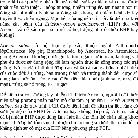
trong khi các phương pháp để ngăn chặn sự lây nhiễm vẫn chưa được
phát triển hoàn thiện. Thông thường, nhiễm trùng lây lan nhanh hơn từ
động vật bị nhiễm bệnh sang động vật không bị nhiễm bệnh do lây
truyền theo chiều ngang. Mục tiêu của nghiên cứu này là điều tra khả
năng gây bệnh của
Enterocytozoon hepatopenaei
(EHP) đối với
Artemia và để xác định xem nó có hoạt động như ổ chứa EHP hay
không?
Artemia
salina
là một loại giáp xác, thuộc ngành Arthropod
lớpCrustacea, lớp phụ Branchiopoda, bộ Anostraca, họ Artemiidea,
giống Artemia. Thường được gọi là tôm ngâm nước mặn, là động vật
phù du được sử dụng rộng rãi làm nguồn thức ăn sống trong các trại
giống. Nó có giá trị dinh dưỡng cao và tất cả các giai đoạn phát triển
của cuộc đời: ấu trùng, bán trưởng thành và trưởng thành đều được sử
dụng làm thức ăn. Trong các điều kiện thích hợp (ánh sáng, oxy, độ
mặn), trứng sẽ nở trong 36–48 giờ.
Để kiểm tra con đường lây nhiễm EHP trên Artemia, người ta đã thực
hiện bằng phương pháp ngâm mô của tôm bị nhiễm EHP với
Artemia
salina
. Sau đó quy trình PCR được tiến hành để kiểm tra liệu rằng có
sự hiện diện của EHP trên Artemia hay không. Tiếp đó, Artemia sống
đã bị nhiễm EHP được dùng làm thức ăn cho tôm thẻ chân trắng khỏe
mạnh. Tương tự, tôm sau khi được cho ăn cũng sẽ được thu mẫu để tái
khẳng định sự có mặt của EHP bằng phương pháp PCR.