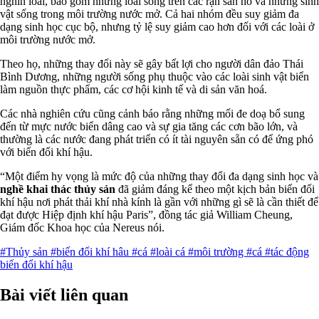
nghìn loài, bao gồm những loài sống trên các rạn san hô và những sinh
vật sống trong môi trường nước mở. Cả hai nhóm đều suy giảm đa
dạng sinh học cục bộ, nhưng tỷ lệ suy giảm cao hơn đối với các loài ở
môi trường nước mở.
Theo họ, những thay đổi này sẽ gây bất lợi cho người dân đảo Thái
Bình Dương, những người sống phụ thuộc vào các loài sinh vật biển
làm nguồn thực phẩm, các cơ hội kinh tế và di sản văn hoá.
Các nhà nghiên cứu cũng cảnh báo rằng những mối đe doạ bổ sung
đến từ mực nước biển dâng cao và sự gia tăng các cơn bão lớn, và
thường là các nước đang phát triển có ít tài nguyên sẵn có để ứng phó
với biến đổi khí hậu.
“Một điểm hy vọng là mức độ của những thay đổi đa dạng sinh học và
nghề khai thác thủy sản
đã giảm đáng kể theo một kịch bản biến đổi
khí hậu nơi phát thải khí nhà kính là gần với những gì sẽ là cần thiết để
đạt được Hiệp định khí hậu Paris”, đồng tác giả William Cheung,
Giám đốc Khoa học của Nereus nói.
#Thủy sản
#biến đổi khí hâu
#cá
#loài cá
#môi trường
#cá
#tác động
biến đổi khí hậu
Bài viết liên quan