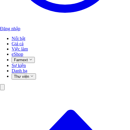
Đăng nhập
Nổi bật
Giá cả
Việc làm
eShop
Farmext
Sự kiện
Danh bạ
Thư viện