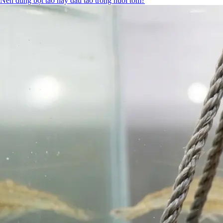
Nên dùng bột tảo hay dầu tảo trong nuôi tôm?