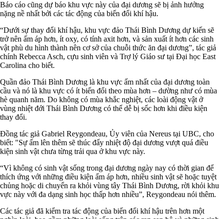
Báo cáo cũng dự báo khu vực này của đại dương sẽ bị ảnh hưởng
nặng nề nhất bởi các tác động của biến đổi khí hậu.
“Dưới sự thay đổi khí hậu, khu vực đảo Thái Bình Dương dự kiến ​​sẽ
trở nên ấm áp hơn, ít oxy, có tính axit hơn, và sản xuất ít hơn các sinh
vật phù du hình thành nên cơ sở của chuỗi thức ăn đại dương”, tác giả
chính Rebecca Asch, cựu sinh viên và Trợ lý Giáo sư tại Đại học East
Carolina cho biết.
Quần đảo Thái Bình Dương là khu vực ấm nhất của đại dương toàn
cầu và nó là khu vực có ít biến đổi theo mùa hơn – dường như có mùa
hè quanh năm. Do không có mùa khắc nghiệt, các loài động vật ở
vùng nhiệt đới Thái Bình Dương có thể dễ bị sốc hơn khi điều kiện
thay đổi.
Đồng tác giả Gabriel Reygondeau, Ủy viên của Nereus tại UBC, cho
biết: "Sự ấm lên thêm sẽ thúc đẩy nhiệt độ đại dương vượt quá điều
kiện sinh vật chưa từng trải qua ở khu vực này.
“Vì không có sinh vật sống trong đại dương ngày nay có thời gian để
thích ứng với những điều kiện ấm áp hơn, nhiều sinh vật sẽ hoặc tuyệt
chủng hoặc di chuyển ra khỏi vùng tây Thái Bình Dương, rời khỏi khu
vực này với đa dạng sinh học thấp hơn nhiều”, Reygondeau nói thêm.
Các tác giả đã kiểm tra tác động của biến đổi khí hậu trên hơn một