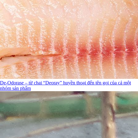
De-Odorase – từ chai “Deoray” huyền thoại đến tên gọi của cả một
nhóm sản phẩm