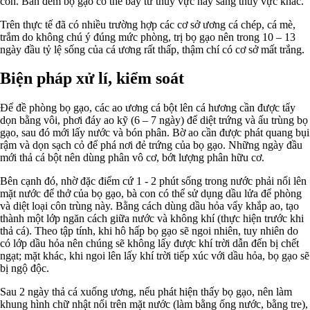
con. Ban đêm bọ gạo có thể bay từ thủy vực này sang thủy vực khác.
Trên thực tế đã có nhiều trường hợp các cơ sở ương cá chép, cá mè,
trắm do không chú ý đúng mức phòng, trị bọ gạo nên trong 10 – 13
ngày đầu tỷ lệ sống của cá ương rất thấp, thậm chí có cơ sở mất trắng.
Biện pháp xử lí, kiểm soát
Để đề phòng bọ gạo, các ao ương cá bột lên cá hương cần được tẩy
dọn bằng vôi, phơi đáy ao kỹ (6 – 7 ngày) để diệt trứng và ấu trùng bọ
gạo, sau đó mới lấy nước và bón phân. Bờ ao cần được phát quang bụi
rậm và dọn sạch cỏ để phá nơi đẻ trứng của bọ gạo. Những ngày đầu
mới thả cá bột nên dùng phân vô cơ, bớt lượng phân hữu cơ.
Bên cạnh đó, nhờ đặc điểm cứ 1 - 2 phút sống trong nước phải nổi lên
mặt nước để thở của bọ gạo, bà con có thể sử dụng dầu lửa để phòng
và diệt loại côn trùng này. Bằng cách dùng dầu hỏa vẩy khắp ao, tạo
thành một lớp ngăn cách giữa nước và không khí (thực hiện trước khi
thả cá). Theo tập tính, khi hô hấp bọ gạo sẽ ngoi nhiên, tuy nhiên do
có lớp dầu hỏa nên chúng sẽ không lấy được khí trời dẫn đến bị chết
ngạt; mặt khác, khi ngoi lên lấy khí trời tiếp xúc với dầu hỏa, bọ gạo sẽ
bị ngộ độc.
Sau 2 ngày thả cá xuống ương, nếu phát hiện thấy bọ gạo, nên làm
khung hình chữ nhật nổi trên mặt nước (làm bằng ống nước, bằng tre),