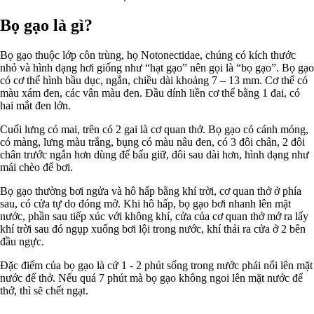
Bọ gạo là gì?
Bọ gạo thuộc lớp côn trùng, họ Notonectidae, chúng có kích thước
nhỏ và hình dạng hơi giống như “hạt gạo” nên gọi là “bọ gạo”. Bọ gạo
có cơ thể hình bầu dục, ngắn, chiều dài khoảng 7 – 13 mm. Cơ thể có
màu xám đen, các vân màu đen. Đầu dính liền cơ thể bằng 1 đai, có
hai mắt đen lớn.
Cuối lưng có mai, trên có 2 gai là cơ quan thở. Bọ gạo có cánh mỏng,
có màng, lưng màu trắng, bụng có màu nâu đen, có 3 đôi chân, 2 đôi
chân trước ngắn hơn dùng để bấu giữ, đôi sau dài hơn, hình dạng như
mái chèo để bơi.
Bọ gạo thường bơi ngửa và hô hấp bằng khí trời, cơ quan thở ở phía
sau, có cửa tự do đóng mở. Khi hô hấp, bọ gạo bơi nhanh lên mặt
nước, phần sau tiếp xúc với không khí, cửa của cơ quan thở mở ra lấy
khí trời sau đó ngụp xuống bơi lội trong nước, khí thải ra cửa ở 2 bên
đầu ngực.
Đặc điểm của bọ gạo là cứ 1 - 2 phút sống trong nước phải nổi lên mặt
nước để thở. Nếu quá 7 phút mà bọ gạo không ngoi lên mặt nước để
thở, thì sẽ chết ngạt.