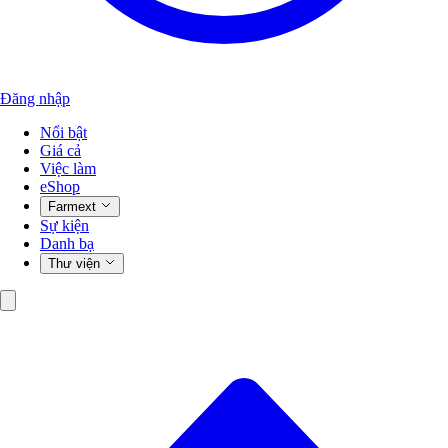
Đăng nhập
Nổi bật
Giá cả
Việc làm
eShop
Farmext
Sự kiện
Danh bạ
Thư viện