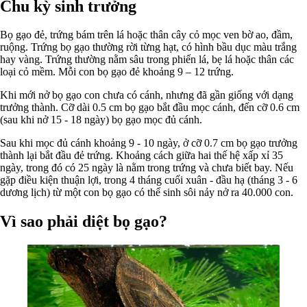
Chu kỳ sinh trưởng
Bọ gạo đẻ, trứng bám trên lá hoặc thân cây cỏ mọc ven bờ ao, đầm,
ruộng. Trứng bọ gạo thường rời từng hạt, có hình bầu dục màu trắng
hay vàng. Trứng thường nằm sâu trong phiến lá, bẹ lá hoặc thân các
loại cỏ mềm. Mỗi con bọ gạo đẻ khoảng 9 – 12 trứng.
Khi mới nở bọ gạo con chưa có cánh, nhưng đã gần giống với dạng
trưởng thành. Cỡ dài 0.5 cm bọ gạo bắt đầu mọc cánh, đến cỡ 0.6 cm
(sau khi nở 15 - 18 ngày) bọ gạo mọc đủ cánh.
Sau khi mọc đủ cánh khoảng 9 - 10 ngày, ở cỡ 0.7 cm bọ gạo trưởng
thành lại bắt đầu đẻ trứng. Khoảng cách giữa hai thế hệ xấp xỉ 35
ngày, trong đó có 25 ngày là nằm trong trứng và chưa biết bay. Nếu
gặp điều kiện thuận lợi, trong 4 tháng cuối xuân - đầu hạ (tháng 3 - 6
dương lịch) từ một con bọ gạo có thể sinh sôi nảy nở ra 40.000 con.
Vì sao phải diệt bọ gạo?