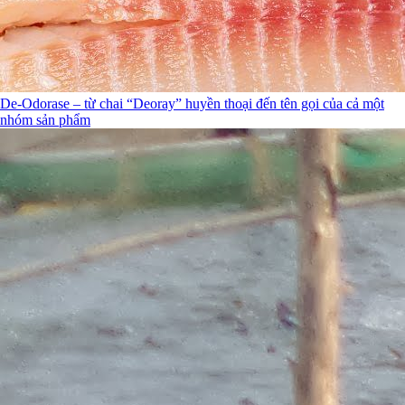
De-Odorase – từ chai “Deoray” huyền thoại đến tên gọi của cả một
nhóm sản phẩm