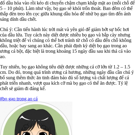
đổ dầu hỏa vào rồi kéo di chuyển chậm chạm khắp mặt ao (mỗi chỗ để
5 – 10 phút). Làm như vậy, bọ gạo sẽ khỏi trốn thoát. Ban đêm có thể
thắp đèn treo lên cọc giữa khung dầu hỏa để nhử bọ gạo tìm đến ánh
sáng dính dầu chết.
Chú ý: Cần tiến hành lúc trời mát và yên gió để giảm bớt sự bốc hơi
của dầu lửa. Tuy cách này diệt được nhiều bọ gạo và bắp cày nhưng
không triệt để vì chúng có thể bơi tránh từ chỗ có dầu đến chỗ không
dầu, hoặc bay sang ao khác. Cần phải định kỳ diệt bọ gạo trong ao
ương cá bột, đặc biệt là trong khoảng 15 ngày đầu sau khi thả cá vào
ao.
Tuy nhiên, bọ gạo không tiêu diệt được những cá cỡ lớn từ 1.2 – 1.5
cm. Do đó, trong quá trình ương cá hương, những ngày đầu cần chú ý
bổ sung thêm thức ăn tinh đảm bảo đủ số lượng và chất lượng để cá
phát triển nhanh, vượt qua kích cỡ mà bọ gạo có thể ăn được. Tỷ lệ
chết sẽ giảm đi đáng kể.
#bọ gạo trong ao cá