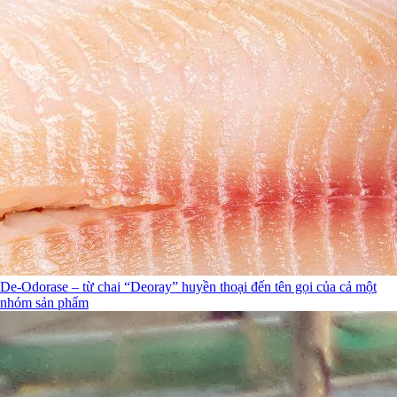
De-Odorase – từ chai “Deoray” huyền thoại đến tên gọi của cả một
nhóm sản phẩm