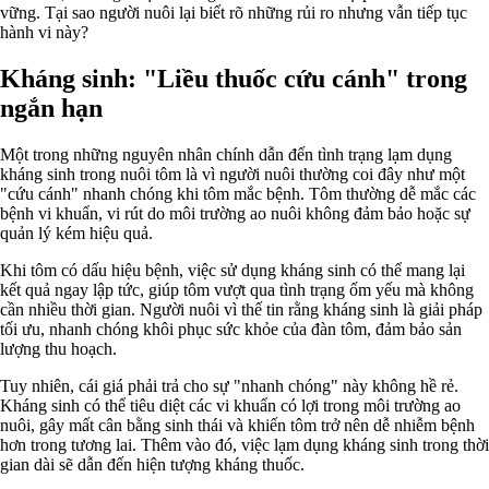
vững. Tại sao người nuôi lại biết rõ những rủi ro nhưng vẫn tiếp tục
hành vi này?
Kháng sinh: "Liều thuốc cứu cánh" trong
ngắn hạn
Một trong những nguyên nhân chính dẫn đến tình trạng lạm dụng
kháng sinh trong nuôi tôm là vì người nuôi thường coi đây như một
"cứu cánh" nhanh chóng khi tôm mắc bệnh. Tôm thường dễ mắc các
bệnh vi khuẩn, vi rút do môi trường ao nuôi không đảm bảo hoặc sự
quản lý kém hiệu quả.
Khi tôm có dấu hiệu bệnh, việc sử dụng kháng sinh có thể mang lại
kết quả ngay lập tức, giúp tôm vượt qua tình trạng ốm yếu mà không
cần nhiều thời gian. Người nuôi vì thế tin rằng kháng sinh là giải pháp
tối ưu, nhanh chóng khôi phục sức khỏe của đàn tôm, đảm bảo sản
lượng thu hoạch.
Tuy nhiên, cái giá phải trả cho sự "nhanh chóng" này không hề rẻ.
Kháng sinh có thể tiêu diệt các vi khuẩn có lợi trong môi trường ao
nuôi, gây mất cân bằng sinh thái và khiến tôm trở nên dễ nhiễm bệnh
hơn trong tương lai. Thêm vào đó, việc lạm dụng kháng sinh trong thời
gian dài sẽ dẫn đến hiện tượng kháng thuốc.