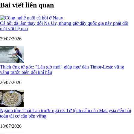
Bài viết liên quan
Cá hồi đã làm thay đổi Na Uy, nhưng giờ đây quốc gia này phải đối
mặt với hệ quả
29/07/2026
Thích ứng từ gốc: "Làn gió mới" giúp ngư dân Timor-Leste vững
vàng trước biến đổi khí hậu
26/07/2026
Ngành tôm Thái Lan trước ngã rẽ: Từ lệnh cấm của Malaysia đến bài
toán tái cơ cấu bền vững
18/07/2026