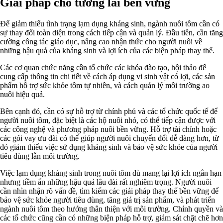
Giải pháp cho tương lai bền vững
Để giảm thiểu tình trạng lạm dụng kháng sinh, ngành nuôi tôm cần có
sự thay đổi toàn diện trong cách tiếp cận và quản lý. Đầu tiên, cần tăng
cường công tác giáo dục, nâng cao nhận thức cho người nuôi về
những hậu quả của kháng sinh và lợi ích của các biện pháp thay thế.
Các cơ quan chức năng cần tổ chức các khóa đào tạo, hội thảo để
cung cấp thông tin chi tiết về cách áp dụng vi sinh vật có lợi, các sản
phẩm hỗ trợ sức khỏe tôm tự nhiên, và cách quản lý môi trường ao
nuôi hiệu quả.
Bên cạnh đó, cần có sự hỗ trợ từ chính phủ và các tổ chức quốc tế để
người nuôi tôm, đặc biệt là các hộ nuôi nhỏ, có thể tiếp cận được với
các công nghệ và phương pháp nuôi bền vững. Hỗ trợ tài chính hoặc
các gói vay ưu đãi có thể giúp người nuôi chuyển đổi dễ dàng hơn, từ
đó giảm thiểu việc sử dụng kháng sinh và bảo vệ sức khỏe của người
tiêu dùng lẫn môi trường.
Việc lạm dụng kháng sinh trong nuôi tôm dù mang lại lợi ích ngắn hạn
nhưng tiềm ẩn những hậu quả lâu dài rất nghiêm trọng. Người nuôi
cần nhìn nhận rõ vấn đề, tìm kiếm các giải pháp thay thế bền vững để
bảo vệ sức khỏe người tiêu dùng, tăng giá trị sản phẩm, và phát triển
ngành nuôi tôm theo hướng thân thiện với môi trường. Chính quyền và
các tổ chức cũng cần có những biện pháp hỗ trợ, giám sát chặt chẽ hơn