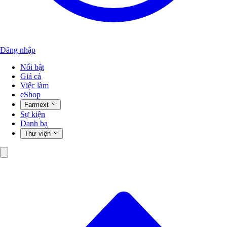
Đăng nhập
Nổi bật
Giá cả
Việc làm
eShop
Farmext
Sự kiện
Danh bạ
Thư viện