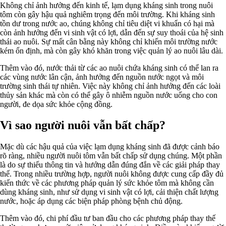
Không chỉ ảnh hưởng đến kinh tế, lạm dụng kháng sinh trong nuôi
tôm còn gây hậu quả nghiêm trọng đến môi trường. Khi kháng sinh
tồn dư trong nước ao, chúng không chỉ tiêu diệt vi khuẩn có hại mà
còn ảnh hưởng đến vi sinh vật có lợi, dẫn đến sự suy thoái của hệ sinh
thái ao nuôi. Sự mất cân bằng này không chỉ khiến môi trường nước
kém ổn định, mà còn gây khó khăn trong việc quản lý ao nuôi lâu dài.
Thêm vào đó, nước thải từ các ao nuôi chứa kháng sinh có thể lan ra
các vùng nước lân cận, ảnh hưởng đến nguồn nước ngọt và môi
trường sinh thái tự nhiên. Việc này không chỉ ảnh hưởng đến các loài
thủy sản khác mà còn có thể gây ô nhiễm nguồn nước uống cho con
người, đe dọa sức khỏe cộng đồng.
Vì sao người nuôi vẫn bất chấp?
Mặc dù các hậu quả của việc lạm dụng kháng sinh đã được cảnh báo
rõ ràng, nhiều người nuôi tôm vẫn bất chấp sử dụng chúng. Một phần
là do sự thiếu thông tin và hướng dẫn đúng đắn về các giải pháp thay
thế. Trong nhiều trường hợp, người nuôi không được cung cấp đầy đủ
kiến thức về các phương pháp quản lý sức khỏe tôm mà không cần
dùng kháng sinh, như sử dụng vi sinh vật có lợi, cải thiện chất lượng
nước, hoặc áp dụng các biện pháp phòng bệnh chủ động.
Thêm vào đó, chi phí đầu tư ban đầu cho các phương pháp thay thế