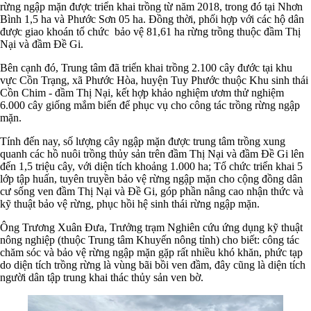
rừng ngập mặn được triển khai trồng từ năm 2018, trong đó tại Nhơn
Bình 1,5 ha và Phước Sơn 05 ha. Đồng thời, phối hợp với các hộ dân
được giao khoán tổ chức bảo vệ 81,61 ha rừng trồng thuộc đầm Thị
Nại và đầm Đề Gi.
Bên cạnh đó, Trung tâm đã triển khai trồng 2.100 cây đước tại khu
vực Cồn Trạng, xã Phước Hòa, huyện Tuy Phước thuộc Khu sinh thái
Cồn Chim - đầm Thị Nại, kết hợp khảo nghiệm ươm thử nghiệm
6.000 cây giống mắm biển để phục vụ cho công tác trồng rừng ngập
mặn.
Tính đến nay, số lượng cây ngập mặn được trung tâm trồng xung
quanh các hồ nuôi trồng thủy sản trên đầm Thị Nại và đầm Đề Gi lên
đến 1,5 triệu cây, với diện tích khoảng 1.000 ha; Tổ chức triển khai 5
lớp tập huấn, tuyên truyền bảo vệ rừng ngập mặn cho cộng đồng dân
cư sống ven đầm Thị Nại và Đề Gi, góp phần nâng cao nhận thức và
kỹ thuật bảo vệ rừng, phục hồi hệ sinh thái rừng ngập mặn.
Ông Trương Xuân Đưa, Trưởng trạm Nghiên cứu ứng dụng kỹ thuật
nông nghiệp (thuộc Trung tâm Khuyến nông tỉnh) cho biết: công tác
chăm sóc và bảo vệ rừng ngập mặn gặp rất nhiều khó khăn, phức tạp
do diện tích trồng rừng là vùng bãi bồi ven đầm, đây cũng là diện tích
người dân tập trung khai thác thủy sản ven bờ.