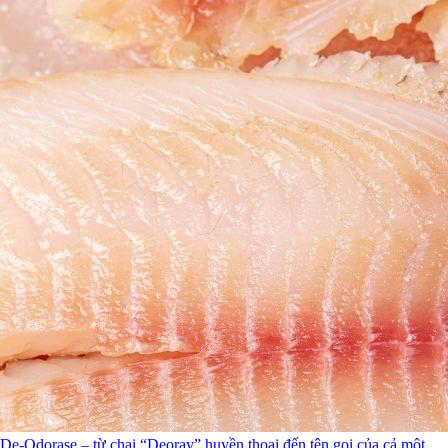
De-Odorase – từ chai “Deoray” huyền thoại đến tên gọi của cả một