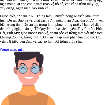
mặn mang lại cho con người (bảo vệ bờ đê, các công trình thủy lợi,
xây dựng, ngăn mặn, tạo sinh kế).
Được biết, từ năm 2023 Trung tâm Khuyến nông sẽ triển khai thực
hiện Dự án Bảo vệ và phát triển rừng ngặp mặn ở các địa phương ven
biển trong tỉnh. Dự án tập trung khôi phục, trồng mới và bảo vệ diện
tích rừng ngập mặn tại TP Quy Nhơn và các huyện: Tuy Phước, Phù
Cát, Phù Mỹ; giao khoán bảo vệ, chăm sóc và trồng mới với diện tích
khoảng 258 ha, trồng mới 7.300 cây ngập mặn phân tán dọc các khu
vực bãi triều ven đầm và các ao hồ nuôi trồng thủy sản.
#rừng ngập mặn