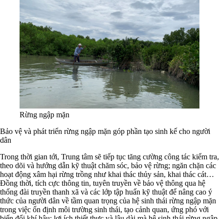
Rừng ngập mặn
Bảo vệ và phát triển rừng ngập mặn góp phần tạo sinh kế cho người
dân
Trong thời gian tới, Trung tâm sẽ tiếp tục tăng cường công tác kiểm tra,
theo dõi và hướng dẫn kỹ thuật chăm sóc, bảo vệ rừng; ngăn chặn các
hoạt động xâm hại rừng trồng như khai thác thủy sản, khai thác cát…
Đồng thời, tích cực thông tin, tuyên truyền về bảo vệ thông qua hệ
thống đài truyền thanh xã và các lớp tập huấn kỹ thuật để nâng cao ý
thức của người dân về tầm quan trọng của hệ sinh thái rừng ngập mặn
trong việc ổn định môi trường sinh thái, tạo cảnh quan, ứng phó với
biến đổi khí hậu; lợi ích thiết thực và lâu dài mà hệ sinh thái rừng ngập