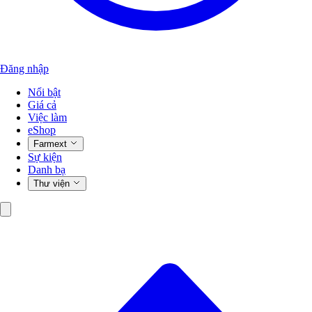
Đăng nhập
Nổi bật
Giá cả
Việc làm
eShop
Farmext
Sự kiện
Danh bạ
Thư viện