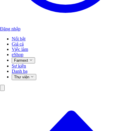
Đăng nhập
Nổi bật
Giá cả
Việc làm
eShop
Farmext
Sự kiện
Danh bạ
Thư viện