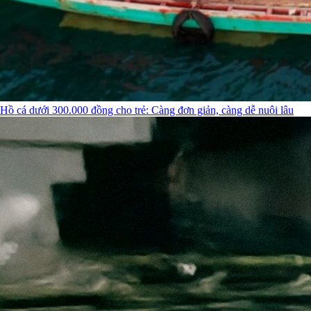
Hồ cá dưới 300.000 đồng cho trẻ: Càng đơn giản, càng dễ nuôi lâu