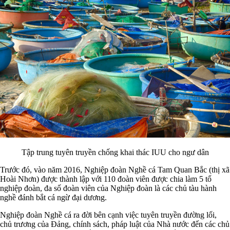
Tập trung tuyên truyền chống khai thác IUU cho ngư dân
Trước đó, vào năm 2016, Nghiệp đoàn Nghề cá Tam Quan Bắc (thị xã
Hoài Nhơn) được thành lập với 110 đoàn viên được chia làm 5 tổ
nghiệp đoàn, đa số đoàn viên của Nghiệp đoàn là các chủ tàu hành
nghề đánh bắt cá ngừ đại dương.
Nghiệp đoàn Nghề cá ra đời bên cạnh việc tuyên truyền đường lối,
chủ trương của Đảng, chính sách, pháp luật của Nhà nước đến các chủ