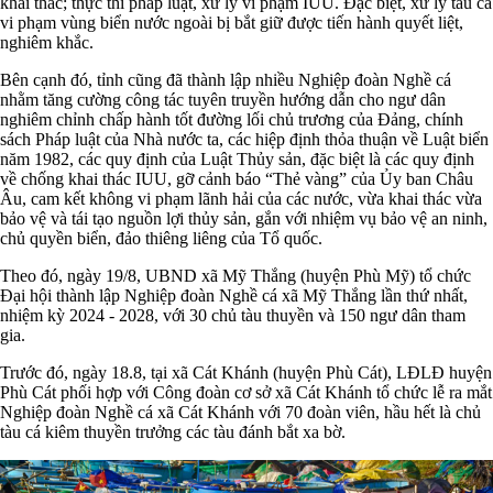
khai thác; thực thi pháp luật, xử lý vi phạm IUU. Đặc biệt, xử lý tàu cá
vi phạm vùng biển nước ngoài bị bắt giữ được tiến hành quyết liệt,
nghiêm khắc.
Bên cạnh đó, tỉnh cũng đã thành lập nhiều Nghiệp đoàn Nghề cá
nhằm tăng cường công tác tuyên truyền hướng dẫn cho ngư dân
nghiêm chỉnh chấp hành tốt đường lối chủ trương của Đảng, chính
sách Pháp luật của Nhà nước ta, các hiệp định thỏa thuận về Luật biển
năm 1982, các quy định của Luật Thủy sản, đặc biệt là các quy định
về chống khai thác IUU, gỡ cảnh báo “Thẻ vàng” của Ủy ban Châu
Âu, cam kết không vi phạm lãnh hải của các nước, vừa khai thác vừa
bảo vệ và tái tạo nguồn lợi thủy sản, gắn với nhiệm vụ bảo vệ an ninh,
chủ quyền biển, đảo thiêng liêng của Tổ quốc.
Theo đó, ngày 19/8, UBND xã Mỹ Thắng (huyện Phù Mỹ) tổ chức
Đại hội thành lập Nghiệp đoàn Nghề cá xã Mỹ Thắng lần thứ nhất,
nhiệm kỳ 2024 - 2028, với 30 chủ tàu thuyền và 150 ngư dân tham
gia.
Trước đó, ngày 18.8, tại xã Cát Khánh (huyện Phù Cát), LĐLĐ huyện
Phù Cát phối hợp với Công đoàn cơ sở xã Cát Khánh tổ chức lễ ra mắt
Nghiệp đoàn Nghề cá xã Cát Khánh với 70 đoàn viên, hầu hết là chủ
tàu cá kiêm thuyền trưởng các tàu đánh bắt xa bờ.