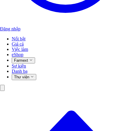
Đăng nhập
Nổi bật
Giá cả
Việc làm
eShop
Farmext
Sự kiện
Danh bạ
Thư viện