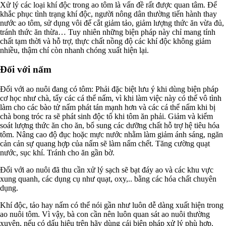
Xử lý các loại khí độc trong ao tôm là vấn đề rất được quan tâm. Để
khắc phục tình trạng khí độc, người nông dân thường tiến hành thay
nước ao tôm, sử dụng vôi để cắt giảm tảo, giảm lượng thức ăn vừa đủ,
tránh thức ăn thừa… Tuy nhiên những biện pháp này chỉ mang tính
chất tạm thời và hỗ trợ, thực chất nồng độ các khí độc không giảm
nhiều, thậm chí còn nhanh chóng xuất hiện lại.
Đối với nấm
Đối với ao nuôi đang có tôm: Phải đặc biệt lưu ý khi dùng biện pháp
cơ học như chà, tẩy các cá thể nấm, vì khi làm việc này có thể vô tình
làm cho các bào tử nấm phát tán mạnh hơn và các cá thể nấm khi bị
chà bong tróc ra sẽ phát sinh độc tố khi tôm ăn phải. Giảm và kiểm
soát lượng thức ăn cho ăn, bổ sung các dưỡng chất hỗ trợ hệ tiêu hóa
tôm. Nâng cao độ đục hoặc mực nước nhằm làm giảm ánh sáng, ngăn
cản cản sự quang hợp của nấm sẽ làm nấm chết. Tăng cường quạt
nước, sục khí. Tránh cho ăn gần bờ.
Đối với ao nuôi đã thu cần xử lý sạch sẽ bạt đáy ao và các khu vực
xung quanh, các dụng cụ như quạt, oxy,.. bằng các hóa chất chuyên
dụng.
Khí độc, tảo hay nấm có thể nói gần như luôn dễ dàng xuất hiện trong
ao nuôi tôm. Vì vậy, bà con cần nên luôn quan sát ao nuôi thường
xuyên, nếu có dấu hiệu trên hãy dùng cái biện pháp xử lý phù hợp.