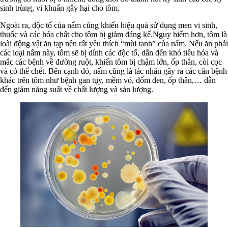
sinh trùng, vi khuẩn gây hại cho tôm.
Ngoài ra, độc tố của nấm cũng khiến hiệu quả sử dụng men vi sinh,
thuốc và các hóa chất cho tôm bị giảm đáng kể.Nguy hiểm hơn, tôm là
loài động vật ăn tạp nên rất yêu thích “mùi tanh” của nấm. Nếu ăn phải
các loại nấm này, tôm sẽ bị dính các độc tố, dẫn đến khó tiêu hóa và
mắc các bệnh về đường ruột, khiến tôm bị chậm lớn, ốp thân, còi cọc
và có thể chết. Bên cạnh đó, nấm cũng là tác nhân gây ra các căn bệnh
khác trên tôm như bệnh gan tụy, mềm vỏ, đốm đen, ốp thân,… dẫn
đến giảm năng suất về chất lượng và sản lượng.