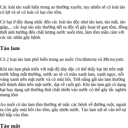
Các loài tảo xuất hiện trong ao thường xuyên, tuy nhiên sẽ có loài tảo
có lợi và sẽ có loài có hại cho tôm.
Có hại ở đây đang nhắc đến các loài tảo độc như tảo lam, tảo mắt, tảo
giáp,... các loại tảo này thường tiết ra độc tố gây hoại tử gan tôm, đồng
thời ảnh hưởng đến chất lượng nước nuôi tôm, làm tôm mẫn cảm với
các tác nhân gây bệnh.
Tảo lam
Có 2 loại tảo lam phổ biến trong ao nuôi:
Oscillatoria
và
Microcystic
.
Khi tảo lam phát triển với mật độ dày đặc có thể thấy hạt liti trên mặt
nước bằng mắt thường, nước ao sẽ có màu xanh lam, xanh ngọc, nổi
váng xanh trên mặt nước và có mùi hôi. Trời nắng gắt tảo lam thường
nổi thành đám trên mặt nước, dạt về cuối gió. Khi tảo lam già có dạng
hạt hay dạng sợi thường thải chất nhờn vào nước có thể gây tắc nghẽn
mang tôm
Ao nuôi có tảo lam tôm thường sẽ mắc các bệnh về đường ruột, ngoài
ra còn gây mùi hôi cho tôm, gây nhờn nước. Tảo lam sợi sẽ cản trở sự
hô hấp của tôm.
Tảo mắt