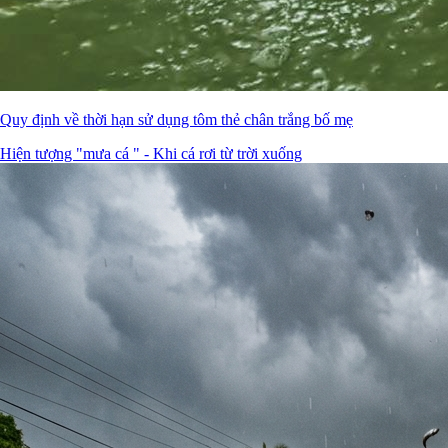
Quy định về thời hạn sử dụng tôm thẻ chân trắng bố mẹ
Hiện tượng "mưa cá " - Khi cá rơi từ trời xuống