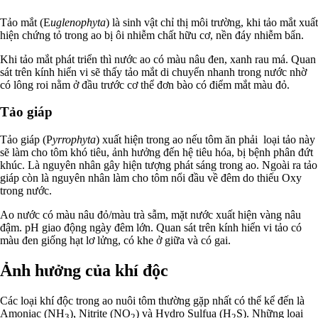
Tảo mắt (E
uglenophyta
) là sinh vật chỉ thị môi trường, khi tảo mắt xuất
hiện chứng tỏ trong ao bị ôi nhiễm chất hữu cơ, nền đáy nhiễm bẩn.
Khi tảo mắt phát triển thì nước ao có màu nâu đen, xanh rau má. Quan
sát trên kính hiển vi sẽ thấy tảo mắt di chuyển nhanh trong nước nhờ
có lông roi nằm ở đầu trước cơ thể đơn bào có điểm mắt màu đỏ.
Tảo giáp
Tảo giáp (P
yrrophyta
) xuất hiện trong ao nếu tôm ăn phải loại tảo này
sẽ làm cho tôm khó tiêu, ảnh hưởng đến hệ tiêu hóa, bị bệnh phân đứt
khúc. Là nguyên nhân gây hiện tượng phát sáng trong ao. Ngoài ra tảo
giáp còn là nguyên nhân làm cho tôm nổi đầu về đêm do thiếu Oxy
trong nước.
Ao nước có màu nâu đỏ/màu trà sẫm, mặt nước xuất hiện vàng nâu
đậm. pH giao động ngày đêm lớn. Quan sát trên kính hiển vi tảo có
màu đen giống hạt lơ lửng, có khe ở giữa và có gai.
Ảnh hưởng của khí độc
Các loại khí độc trong ao nuôi tôm thường gặp nhất có thể kể đến là
Amoniac (NH
), Nitrite (NO
) và Hydro Sulfua (H
S). Những loại
3
2
2