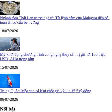
Ngành tôm Thái Lan trước ngã rẽ: Từ lệnh cấm của Malaysia đến bài
toán tái cơ cấu bền vững
18/07/2026
Mỹ khởi động chương trình công nghệ thủy sản trị giá tới 160 triệu
USD, AI là trọng tâm
15/07/2026
Trung Quốc: Một con cá Koi chốt giá kỷ lục 15,5 tỷ đồng
06/07/2026
Nổi bật