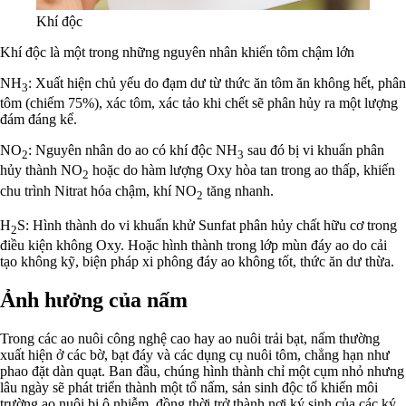
Khí độc
Khí độc là một trong những nguyên nhân khiến tôm chậm lớn
NH
: Xuất hiện chủ yếu do đạm dư từ thức ăn tôm ăn không hết, phân
3
tôm (chiếm 75%), xác tôm, xác tảo khi chết sẽ phân hủy ra một lượng
đám đáng kể.
NO
: Nguyên nhân do ao có khí độc NH
sau đó bị vi khuẩn phân
2
3
hủy thành NO
hoặc do hàm lượng Oxy hòa tan trong ao thấp, khiến
2
chu trình Nitrat hóa chậm, khí NO
tăng nhanh.
2
H
S: Hình thành do vi khuẩn khử Sunfat phân hủy chất hữu cơ trong
2
điều kiện không Oxy. Hoặc hình thành trong lớp mùn đáy ao do cải
tạo không kỹ, biện pháp xi phông đáy ao không tốt, thức ăn dư thừa.
Ảnh hưởng của nấm
Trong các ao nuôi công nghệ cao hay ao nuôi trải bạt, nấm thường
xuất hiện ở các bờ, bạt đáy và các dụng cụ nuôi tôm, chẳng hạn như
phao đặt dàn quạt. Ban đầu, chúng hình thành chỉ một cụm nhỏ nhưng
lâu ngày sẽ phát triển thành một tổ nấm, sản sinh độc tố khiến môi
trường ao nuôi bị ô nhiễm, đồng thời trở thành nơi ký sinh của các ký