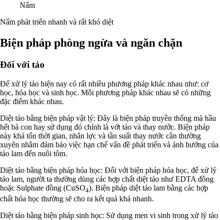
Nấm
Nấm phát triển nhanh và rất khó diệt
Biện pháp phòng ngừa và ngăn chặn
Đối với tảo
Để xử lý tảo hiện nay có rất nhiều phương pháp khác nhau như: cơ
học, hóa học và sinh học. Mỗi phương pháp khác nhau sẽ có những
đặc điểm khác nhau.
Diệt tảo bằng biện pháp vật lý: Đây là biện pháp truyền thống mà hầu
hết bà con hay sử dụng đó chính là vớt tảo và thay nước. Biện pháp
này khá tốn thời gian, nhân lực và tần suất thay nước cần thường
xuyên nhằm đảm bảo việc hạn chế vấn đề phát triển và ảnh hưởng của
tảo lam đến nuôi tôm.
Diệt tảo bằng biện pháp hóa học: Đối với biện pháp hóa học, để xử lý
tảo lam, người ta thường dùng các hợp chất diệt tảo như EDTA đồng
hoặc Sulphate đồng (CuSO
). Biện pháp diệt tảo lam bằng các hợp
4
chất hóa học thường sẽ cho ra kết quả khá nhanh.
Diệt tảo bằng biện pháp sinh học: Sử dụng men vi sinh trong xử lý tảo