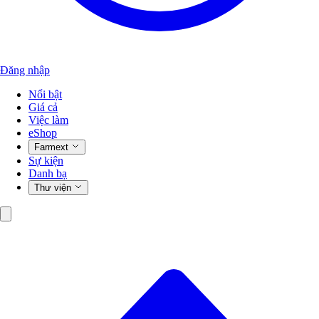
Đăng nhập
Nổi bật
Giá cả
Việc làm
eShop
Farmext
Sự kiện
Danh bạ
Thư viện