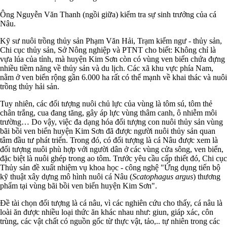
Ông Nguyễn Văn Thanh (ngồi giữa) kiểm tra sự sinh trưởng của cá
Nâu.
Kỹ sư nuôi trồng thủy sản Phạm Văn Hải, Trạm kiểm ngư - thủy sản,
Chi cục thủy sản, Sở Nông nghiệp và PTNT cho biết: Không chỉ là
vựa lúa của tỉnh, mà huyện Kim Sơn còn có vùng ven biển chứa đựng
nhiều tiềm năng về thủy sản và du lịch. Các xã khu vực phía Nam,
nằm ở ven biển rộng gần 6.000 ha rất có thế mạnh về khai thác và nuôi
trồng thủy hải sản.
Tuy nhiên, các đối tượng nuôi chủ lực của vùng là tôm sú, tôm thẻ
chân trắng, cua đang tăng, gây áp lực vùng thâm canh, ô nhiễm môi
trường… Do vậy, việc đa dạng hóa đối tượng con nuôi thủy sản vùng
bãi bồi ven biển huyện Kim Sơn đã được người nuôi thủy sản quan
tâm đầu tư phát triển. Trong đó, có đối tượng là cá Nâu được xem là
đối tượng nuôi phù hợp với người dân ở các vùng cửa sông, ven biển,
đặc biệt là nuôi ghép trong ao tôm. Trước yêu cầu cấp thiết đó, Chi cục
Thủy sản đề xuất nhiệm vụ khoa học - công nghệ "Ứng dụng tiến bộ
kỹ thuật xây dựng mô hình nuôi cá Nâu (
Scatophagus argus
) thương
phẩm tại vùng bãi bồi ven biển huyện Kim Sơn".
Đề tài chọn đối tượng là cá nâu, vì các nghiên cứu cho thấy, cá nâu là
loài ăn được nhiều loại thức ăn khác nhau như: giun, giáp xác, côn
trùng, các vật chất có nguồn gốc từ thực vật, tảo,.. tự nhiên trong các