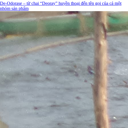
De-Odorase – từ chai “Deoray” huyền thoại đến tên gọi của cả một
nhóm sản phẩm