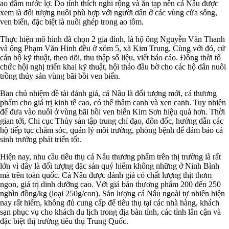
ao đầm nước lợ. Do tính thích nghi rộng và ăn tạp nên cá Nâu được
xem là đối tượng nuôi phù hợp với người dân ở các vùng cửa sông,
ven biển, đặc biệt là nuôi ghép trong ao tôm.
Thực hiện mô hình đã chọn 2 gia đình, là hộ ông Nguyễn Văn Thanh
và ông Phạm Văn Hinh đều ở xóm 5, xã Kim Trung. Cùng với đó, cử
cán bộ kỹ thuật, theo dõi, thu thập số liệu, viết báo cáo. Đồng thời tổ
chức hội nghị triển khai kỹ thuật, hội thảo đầu bờ cho các hộ dân nuôi
trồng thủy sản vùng bãi bồi ven biển.
Ban chủ nhiệm đề tài đánh giá, cá Nâu là đối tượng mới, cá thương
phẩm cho giá trị kinh tế cao, có thể thâm canh và xen canh. Tuy nhiên
để đưa vào nuôi ở vùng bãi bồi ven biển Kim Sơn hiệu quả hơn. Thời
gian tới, Chi cục Thủy sản tập trung chỉ đạo, đôn đốc, hướng dẫn các
hộ tiếp tục chăm sóc, quản lý môi trường, phòng bệnh để đảm bảo cá
sinh trưởng phát triển tốt.
Hiện nay, nhu cầu tiêu thụ cá Nâu thương phẩm trên thị trường là rất
lớn vì đây là đối tượng đặc sản quý hiếm không những ở Ninh Bình
mà trên toàn quốc. Cá Nâu được đánh giá có chất lượng thịt thơm
ngon, giá trị dinh dưỡng cao. Với giá bán thương phẩm 200 đến 250
nghìn đồng/kg (loại 250g/con). Sản lượng cá Nâu ngoài tự nhiên hiện
nay rất hiếm, không đủ cung cấp để tiêu thụ tại các nhà hàng, khách
sạn phục vụ cho khách du lịch trong địa bàn tỉnh, các tỉnh lân cận và
đặc biệt thị trường tiêu thụ Trung Quốc.