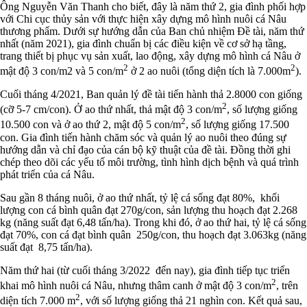
Ông Nguyễn Văn Thanh cho biết, đây là năm thứ 2, gia đình phối hợp
với Chi cục thủy sản với thực hiện xây dựng mô hình nuôi cá Nâu
thương phẩm. Dưới sự hướng dẫn của Ban chủ nhiệm Đề tài, năm thứ
nhất (năm 2021), gia đình chuẩn bị các điều kiện về cơ sở hạ tầng,
trang thiết bị phục vụ sản xuất, lao động, xây dựng mô hình cá Nâu ở
2
2
mật độ 3 con/m2 và 5 con/m
ở 2 ao nuôi (tổng diện tích là 7.000m
).
Cuối tháng 4/2021, Ban quản lý đề tài tiến hành thả 2.8000 con giống
2
(cỡ 5-7 cm/con). Ở ao thứ nhất, thả mật độ 3 con/m
, số lượng giống
2
10.500 con và ở ao thứ 2, mật độ 5 con/m
, số lượng giống 17.500
con. Gia đình tiến hành chăm sóc và quản lý ao nuôi theo đúng sự
hướng dẫn và chỉ đạo của cán bộ kỹ thuật của đề tài. Đồng thời ghi
chép theo dõi các yếu tố môi trường, tình hình dịch bệnh và quá trình
phát triển của cá Nâu.
Sau gần 8 tháng nuôi, ở ao thứ nhất, tỷ lệ cá sống đạt 80%, khối
lượng con cá bình quân đạt 270g/con, sản lượng thu hoạch đạt 2.268
kg (năng suất đạt 6,48 tấn/ha). Trong khi đó, ở ao thứ hai, tỷ lệ cá sống
đạt 70%, con cá đạt bình quân 250g/con, thu hoạch đạt 3.063kg (năng
suất đạt 8,75 tấn/ha).
Năm thứ hai (từ cuối tháng 3/2022 đến nay), gia đình tiếp tục triển
2
khai mô hình nuôi cá Nâu, nhưng thâm canh ở mật độ 3 con/m
, trên
2
diện tích 7.000 m
, với số lượng giống thả 21 nghìn con. Kết quả sau,