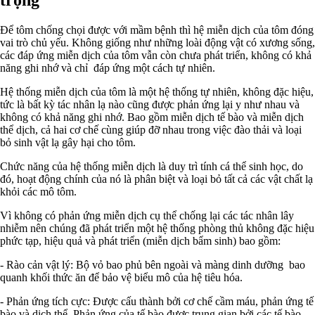
Để tôm chống chọi được với mầm bệnh thì hệ miễn dịch của tôm đóng
vai trò chủ yếu. Không giống như những loài động vật có xương sống,
các đáp ứng miễn dịch của tôm vẫn còn chưa phát triển, không có khả
năng ghi nhớ và chỉ đáp ứng một cách tự nhiên.
Hệ thống miễn dịch của tôm là một hệ thống tự nhiên, không đặc hiệu,
tức là bất kỳ tác nhân lạ nào cũng được phản ứng lại y như nhau và
không có khả năng ghi nhớ. Bao gồm miễn dịch tế bào và miễn dịch
thể dịch, cả hai cơ chế cùng giúp đỡ nhau trong việc đào thải và loại
bỏ sinh vật lạ gây hại cho tôm.
Chức năng của hệ thống miễn dịch là duy trì tính cá thể sinh học, do
đó, hoạt động chính của nó là phân biệt và loại bỏ tất cả các vật chất lạ
khỏi các mô tôm.
Vì không có phản ứng miễn dịch cụ thể chống lại các tác nhân lây
nhiễm nên chúng đã phát triển một hệ thống phòng thủ không đặc hiệu
phức tạp, hiệu quả và phát triển (miễn dịch bẩm sinh) bao gồm:
- Rào cản vật lý: Bộ vỏ bao phủ bên ngoài và màng dinh dưỡng bao
quanh khối thức ăn để bảo vệ biểu mô của hệ tiêu hóa.
- Phản ứng tích cực: Được cấu thành bởi cơ chế cầm máu, phản ứng tế
bào và dịch thể. Phản ứng của tế bào được trung gian bởi các tế bào