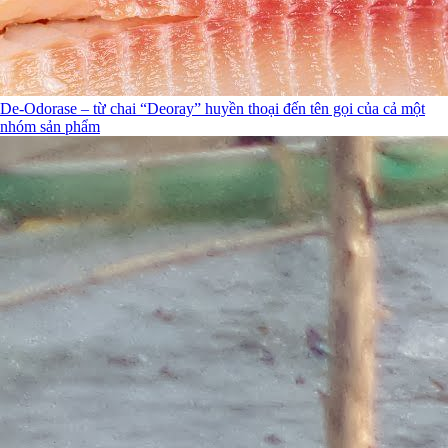
De-Odorase – từ chai “Deoray” huyền thoại đến tên gọi của cả một
nhóm sản phẩm