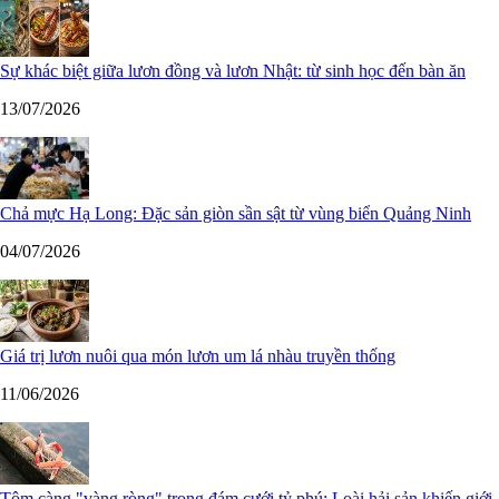
Sự khác biệt giữa lươn đồng và lươn Nhật: từ sinh học đến bàn ăn
13/07/2026
Chả mực Hạ Long: Đặc sản giòn sần sật từ vùng biển Quảng Ninh
04/07/2026
Giá trị lươn nuôi qua món lươn um lá nhàu truyền thống
11/06/2026
Tôm càng "vàng ròng" trong đám cưới tỷ phú: Loài hải sản khiến giới