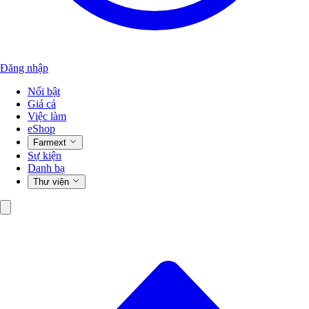
Đăng nhập
Nổi bật
Giá cả
Việc làm
eShop
Farmext
Sự kiện
Danh bạ
Thư viện