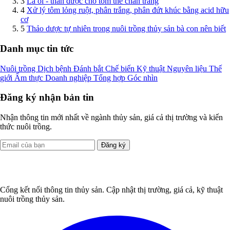
3
Lá ổi - thần dược cho tôm thẻ chân trắng
4
Xử lý tôm lỏng ruột, phân trắng, phân đứt khúc bằng acid hữu
cơ
5
Thảo dược tự nhiên trong nuôi trồng thủy sản bà con nên biết
Danh mục tin tức
Nuôi trồng
Dịch bệnh
Đánh bắt
Chế biến
Kỹ thuật
Nguyên liệu
Thế
giới
Ẩm thực
Doanh nghiệp
Tổng hợp
Góc nhìn
Đăng ký nhận bản tin
Nhận thông tin mới nhất về ngành thủy sản, giá cả thị trường và kiến
thức nuôi trồng.
Đăng ký
Cổng kết nối thông tin thủy sản. Cập nhật thị trường, giá cả, kỹ thuật
nuôi trồng thủy sản.