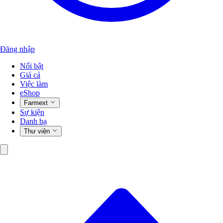
Đăng nhập
Nổi bật
Giá cả
Việc làm
eShop
Farmext
Sự kiện
Danh bạ
Thư viện