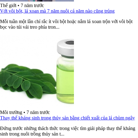
Thế giới
•
7 năm trước
Với vôi bột, lá xoan mà 7 năm nuôi cá năm nào cũng trúng
Mỗi tuần một lần chỉ rắc ít vôi bột hoặc nắm lá xoan trộn với vôi bột
bọc vào túi vải treo phía tron...
Môi trường
•
7 năm trước
Thay thế kháng sinh trong thủy sản bằng chiết xuất của lá chùm ngây
Đứng trước những thách thức trong việc tìm giải pháp thay thế kháng
sinh trong nuôi trồng thủy sản t...