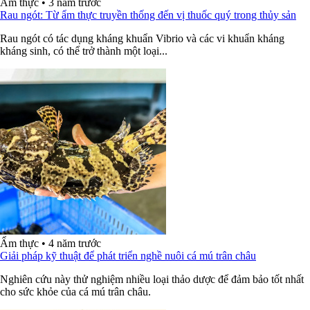
Ẩm thực
•
3 năm trước
Rau ngót: Từ ẩm thực truyền thống đến vị thuốc quý trong thủy sản
Rau ngót có tác dụng kháng khuẩn Vibrio và các vi khuẩn kháng
kháng sinh, có thể trở thành một loại...
Ẩm thực
•
4 năm trước
Giải pháp kỹ thuật để phát triển nghề nuôi cá mú trân châu
Nghiên cứu này thử nghiệm nhiều loại thảo dược để đảm bảo tốt nhất
cho sức khỏe của cá mú trân châu.