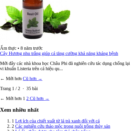
Ẩm thực
•
8 năm trước
Cây Hương nhu trắng giúp cá tăng cường khả năng kháng bệnh
Mới đây các nhà khoa học Châu Phi đã nghiên cứu tác dụng chống lại
vi khuẩn Listeria trên cá hiệu qu...
← Mới hơn
Cũ hơn →
Trang
1
/
2
·
35
bài
← Mới hơn
1
2
Cũ hơn →
Xem nhiều nhất
1
Lợi ích của chiết xuất từ lá trà xanh đối với cá
2
Các nghiên cứu thảo mộc trong nuôi trồng thủy sản