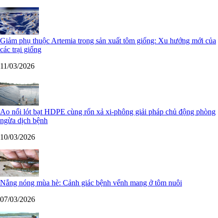
Giảm phụ thuộc Artemia trong sản xuất tôm giống: Xu hướng mới của
các trại giống
11/03/2026
Ao nổi lót bạt HDPE cùng rốn xả xi-phông giải pháp chủ động phòng
ngừa dịch bệnh
10/03/2026
Nắng nóng mùa hè: Cảnh giác bệnh vểnh mang ở tôm nuôi
07/03/2026