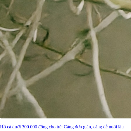
Hồ cá dưới 300.000 đồng cho trẻ: Càng đơn giản, càng dễ nuôi lâu