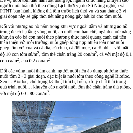
Để vụ nuôi tôm đầu năm đạt thắng lợi, ngành chức năng khuyến cáo
người nuôi tuân thủ theo đúng Lịch thời vụ do Sở Nông nghiệp và
PTNT ban hành, không thả tôm trước lịch thời vụ và sau tháng 3 vì
giai đoạn này sẽ gặp thời tiết nắng nóng gây bất lợi cho tôm nuôi.
Đối với những ao hồ nằm trong khu vực ngoài đầm và những ao hồ
trong đê có hạ tầng vùng nuôi, ao nuôi còn hạn chế, ngành chức năng
khuyến cáo bà con nuôi theo phương thức nuôi quảng canh cải tiến
thân thiện với môi trường, nuôi ghép tổng hợp nhiều loài như nuôi
ghép tôm với cua và cá dìa, cá chua, cá đối mục, cá rô phi… với mật
2
2
độ 10 con tôm sú/m
, tôm thẻ chân trắng 20 con/m
, cá với mật độ 0,1
2
2
con cá/m
, cua 0,2 con/m
.
Đối các vùng nuôi thâm canh, người nuôi nên áp dụng phương thức
nuôi tôm 2 - 3 giai đoạn, đặc biệt là nuôi tôm theo công nghệ Biofloc,
Semi - Biofloc, chú trọng kỹ thuật trải bạt nền, xử lý chất thải trong
quá trình nuôi,… khuyến cáo người nuôi tôm thẻ chân trắng thả giống
2
với mật độ 60 - 80 con/m
.