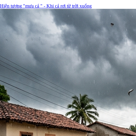
Hiện tượng "mưa cá " - Khi cá rơi từ trời xuống