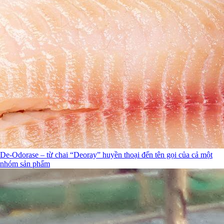
De-Odorase – từ chai “Deoray” huyền thoại đến tên gọi của cả một
nhóm sản phẩm