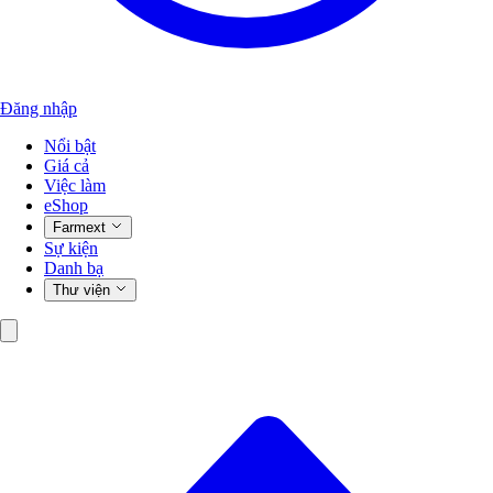
Đăng nhập
Nổi bật
Giá cả
Việc làm
eShop
Farmext
Sự kiện
Danh bạ
Thư viện