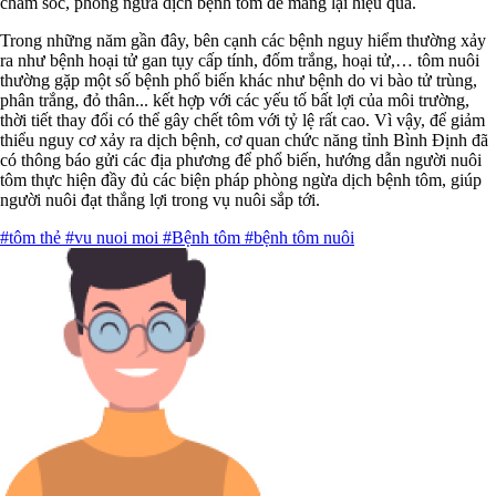
chăm sóc, phòng ngừa dịch bệnh tôm để mang lại hiệu quả.
Trong những năm gần đây, bên cạnh các bệnh nguy hiểm thường xảy
ra như bệnh hoại tử gan tụy cấp tính, đốm trắng, hoại tử,… tôm nuôi
thường gặp một số bệnh phổ biến khác như bệnh do vi bào tử trùng,
phân trắng, đỏ thân... kết hợp với các yếu tố bất lợi của môi trường,
thời tiết thay đổi có thể gây chết tôm với tỷ lệ rất cao. Vì vậy, để giảm
thiểu nguy cơ xảy ra dịch bệnh, cơ quan chức năng tỉnh Bình Định đã
có thông báo gửi các địa phương để phổ biến, hướng dẫn người nuôi
tôm thực hiện đầy đủ các biện pháp phòng ngừa dịch bệnh tôm, giúp
người nuôi đạt thắng lợi trong vụ nuôi sắp tới.
#tôm thẻ
#vu nuoi moi
#Bệnh tôm
#bệnh tôm nuôi