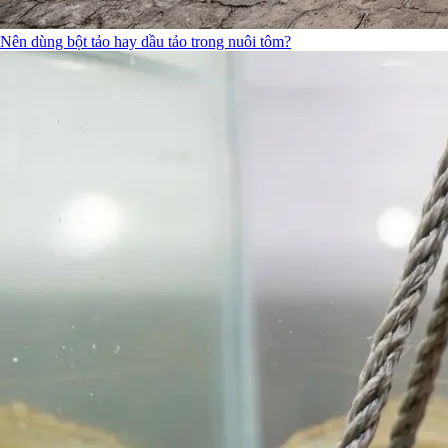
Nên dùng bột tảo hay dầu tảo trong nuôi tôm?