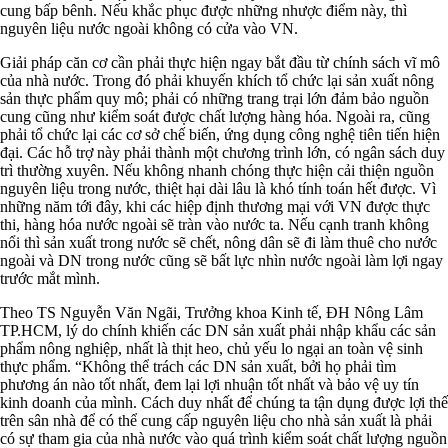
cung bấp bênh. Nếu khắc phục được những nhược điểm này, thì
nguyên liệu nước ngoài không có cửa vào VN.
Giải pháp căn cơ cần phải thực hiện ngay bắt đầu từ chính sách vĩ mô
của nhà nước. Trong đó phải khuyến khích tổ chức lại sản xuất nông
sản thực phẩm quy mô; phải có những trang trại lớn đảm bảo nguồn
cung cũng như kiểm soát được chất lượng hàng hóa. Ngoài ra, cũng
phải tổ chức lại các cơ sở chế biến, ứng dụng công nghệ tiên tiến hiện
đại. Các hỗ trợ này phải thành một chương trình lớn, có ngân sách duy
trì thường xuyên. Nếu không nhanh chóng thực hiện cải thiện nguồn
nguyên liệu trong nước, thiệt hại dài lâu là khó tính toán hết được. Vì
những năm tới đây, khi các hiệp định thương mại với VN được thực
thi, hàng hóa nước ngoài sẽ tràn vào nước ta. Nếu cạnh tranh không
nổi thì sản xuất trong nước sẽ chết, nông dân sẽ đi làm thuê cho nước
ngoài và DN trong nước cũng sẽ bất lực nhìn nước ngoài làm lợi ngay
trước mắt mình.
Theo TS Nguyễn Văn Ngãi, Trưởng khoa Kinh tế, ĐH Nông Lâm
TP.HCM, lý do chính khiến các DN sản xuất phải nhập khẩu các sản
phẩm nông nghiệp, nhất là thịt heo, chủ yếu lo ngại an toàn vệ sinh
thực phẩm. “Không thể trách các DN sản xuất, bởi họ phải tìm
phương án nào tốt nhất, đem lại lợi nhuận tốt nhất và bảo vệ uy tín
kinh doanh của mình. Cách duy nhất để chúng ta tận dụng được lợi thế
trên sân nhà để có thể cung cấp nguyên liệu cho nhà sản xuất là phải
có sự tham gia của nhà nước vào quá trình kiểm soát chất lượng nguồn