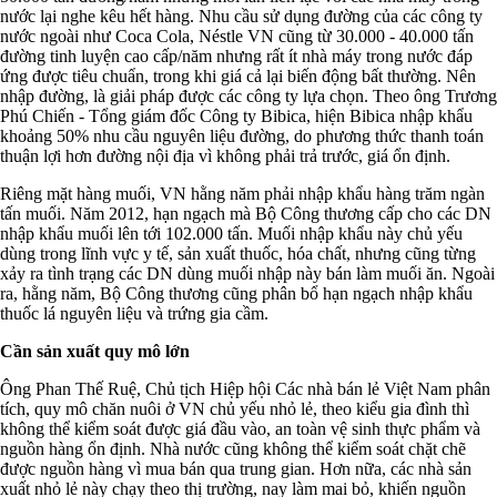
nước lại nghe kêu hết hàng. Nhu cầu sử dụng đường của các công ty
nước ngoài như Coca Cola, Néstle VN cũng từ 30.000 - 40.000 tấn
đường tinh luyện cao cấp/năm nhưng rất ít nhà máy trong nước đáp
ứng được tiêu chuẩn, trong khi giá cả lại biến động bất thường. Nên
nhập đường, là giải pháp được các công ty lựa chọn. Theo ông Trương
Phú Chiến - Tổng giám đốc Công ty Bibica, hiện Bibica nhập khẩu
khoảng 50% nhu cầu nguyên liệu đường, do phương thức thanh toán
thuận lợi hơn đường nội địa vì không phải trả trước, giá ổn định.
Riêng mặt hàng muối, VN hằng năm phải nhập khẩu hàng trăm ngàn
tấn muối. Năm 2012, hạn ngạch mà Bộ Công thương cấp cho các DN
nhập khẩu muối lên tới 102.000 tấn. Muối nhập khẩu này chủ yếu
dùng trong lĩnh vực y tế, sản xuất thuốc, hóa chất, nhưng cũng từng
xảy ra tình trạng các DN dùng muối nhập này bán làm muối ăn. Ngoài
ra, hằng năm, Bộ Công thương cũng phân bổ hạn ngạch nhập khẩu
thuốc lá nguyên liệu và trứng gia cầm.
Cần sản xuất quy mô lớn
Ông Phan Thế Ruệ, Chủ tịch Hiệp hội Các nhà bán lẻ Việt Nam phân
tích, quy mô chăn nuôi ở VN chủ yếu nhỏ lẻ, theo kiểu gia đình thì
không thể kiểm soát được giá đầu vào, an toàn vệ sinh thực phẩm và
nguồn hàng ổn định. Nhà nước cũng không thể kiểm soát chặt chẽ
được nguồn hàng vì mua bán qua trung gian. Hơn nữa, các nhà sản
xuất nhỏ lẻ này chạy theo thị trường, nay làm mai bỏ, khiến nguồn