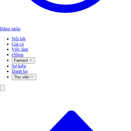
Đăng nhập
Nổi bật
Giá cả
Việc làm
eShop
Farmext
Sự kiện
Danh bạ
Thư viện