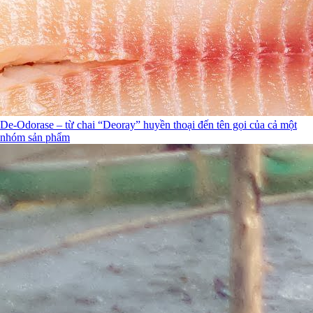
De-Odorase – từ chai “Deoray” huyền thoại đến tên gọi của cả một
nhóm sản phẩm