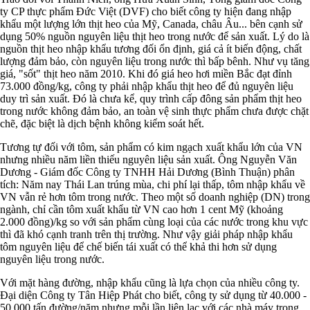
ty CP thực phẩm Đức Việt (DVF) cho biết công ty hiện đang nhập
khẩu một lượng lớn thịt heo của Mỹ, Canada, châu Âu... bên cạnh sử
dụng 50% nguồn nguyên liệu thịt heo trong nước để sản xuất. Lý do là
nguồn thịt heo nhập khẩu tương đối ổn định, giá cả ít biến động, chất
lượng đảm bảo, còn nguyên liệu trong nước thì bấp bênh. Như vụ tăng
giá, "sốt" thịt heo năm 2010. Khi đó giá heo hơi miền Bắc đạt đỉnh
73.000 đồng/kg, công ty phải nhập khẩu thịt heo để đủ nguyên liệu
duy trì sản xuất. Đó là chưa kể, quy trình cấp đông sản phẩm thịt heo
trong nước không đảm bảo, an toàn vệ sinh thực phẩm chưa được chặt
chẽ, đặc biệt là dịch bệnh không kiểm soát hết.
Tương tự đối với tôm, sản phẩm có kim ngạch xuất khẩu lớn của VN
nhưng nhiều năm liền thiếu nguyên liệu sản xuất. Ông Nguyễn Văn
Dương - Giám đốc Công ty TNHH Hải Dương (Bình Thuận) phân
tích: Năm nay Thái Lan trúng mùa, chi phí lại thấp, tôm nhập khẩu về
VN vẫn rẻ hơn tôm trong nước. Theo một số doanh nghiệp (DN) trong
ngành, chỉ cần tôm xuất khẩu từ VN cao hơn 1 cent Mỹ (khoảng
2.000 đồng)/kg so với sản phẩm cùng loại của các nước trong khu vực
thì đã khó cạnh tranh trên thị trường. Như vậy giải pháp nhập khẩu
tôm nguyên liệu để chế biến tái xuất có thể khả thi hơn sử dụng
nguyên liệu trong nước.
Với mặt hàng đường, nhập khẩu cũng là lựa chọn của nhiều công ty.
Đại diện Công ty Tân Hiệp Phát cho biết, công ty sử dụng từ 40.000 -
50.000 tấn đường/năm nhưng mỗi lần liên lạc với các nhà máy trong