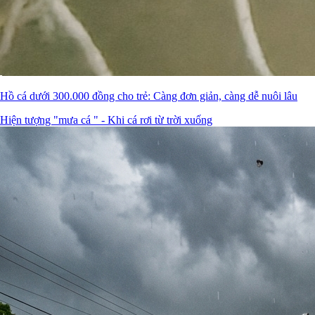
Hồ cá dưới 300.000 đồng cho trẻ: Càng đơn giản, càng dễ nuôi lâu
Hiện tượng "mưa cá " - Khi cá rơi từ trời xuống