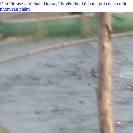
De-Odorase – từ chai “Deoray” huyền thoại đến tên gọi của cả một
nhóm sản phẩm