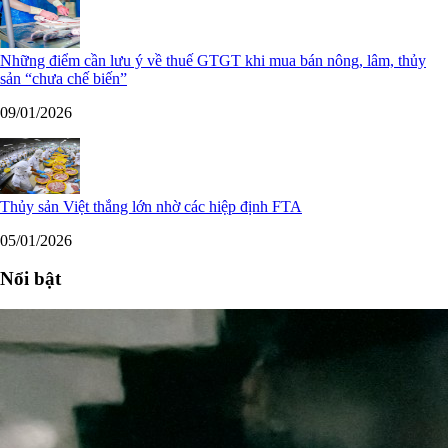
Những điểm cần lưu ý về thuế GTGT khi mua bán nông, lâm, thủy
sản “chưa chế biến”
09/01/2026
Thủy sản Việt thắng lớn nhờ các hiệp định FTA
05/01/2026
Nổi bật