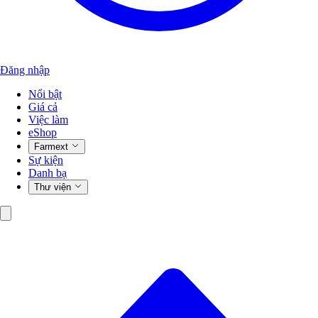
Đăng nhập
Nổi bật
Giá cả
Việc làm
eShop
Farmext
Sự kiện
Danh bạ
Thư viện