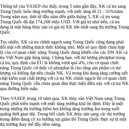
Thống kê của VASEP cho thấy, trong 5 năm gần đây, XK cá tra sang
Trung Quốc luôn tăng trưởng mạnh, với mức tăng từ 21 - 31%/năm.
Trong năm nay, tính từ đầu năm đến giữa tháng 5, XK cá tra sang
Trung Quốc đã đạt 174,268 triệu USD. Với giá trị như trên, cá tra
đang là mặt hàng thủy sản có giá trị XK lớn nhất sang thị trường Trung
Quốc.
Tuy nhiên, XK cá tra chính ngạch sang Trung Quốc cũng đang phải
đối mặt với những thách thức không nhỏ. Một số quy định chưa hợp
lý của cơ quan chức năng Trung Quốc đang khiến cho các DN XK cá
tra Việt Nam gặp lúng túng. Chẳng hạn, với dư lượng photphat trong
cá tra, quy định của EU là không vượt quá 4%, còn cơ quan chức
năng Trung Quốc cứ thấy có photphat là cho rằng sản phẩm có dư
lượng và không đạt tiêu chuẩn NK. Và trong khi đang tăng cường siết
chặt kiểm soát chất lượng với cá tra NK chính ngạch thì cơ quan chức
năng Trung Quốc vẫn chưa quan tâm thực hiện điều này với cá tra NK
qua đường biên mậu.
Theo VASEP, trong 10 năm qua, XK thủy sản Việt Nam sang Trung
Quốc phát triển mạnh với mức tăng trưởng khá ổn định. Đây là một
trong những thị trường hiếm hoi không tăng trưởng âm trong suốt
quãng thời gian dài. Trong bối cảnh XK thủy sản sang các thị trường
trọng điểm đang có xu hướng sụt giảm thì Trung Quốc thực sự là một
thị trường thay thế đầy tiềm năng.