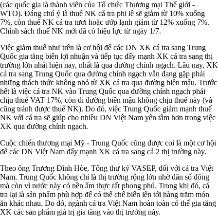
(các quốc gia là thành viên của Tổ chức Thương mại Thế giới -
WTO). Đáng chú ý là thuế NK cá tra phi lê sẽ giảm từ 10% xuống
7%, còn thuế NK cá tra tươi hoặc ướp lạnh giảm từ 12% xuống 7%.
Chính sách thuế NK mới đã có hiệu lực từ ngày 1/7.
Việc giảm thuế như trên là cơ hội để các DN XK cá tra sang Trung
Quốc gia tăng biên lợi nhuận và tiếp tục đẩy mạnh XK cá tra sang thị
trường lớn nhất hiện nay, nhất là qua đường chính ngạch. Lâu nay, XK
cá tra sang Trung Quốc qua đường chính ngạch vẫn đang gặp phải
những thách thức không nhỏ từ XK cá tra qua đường biên mậu. Trước
hết là việc cá tra NK vào Trung Quốc qua đường chính ngạch phải
chịu thuế VAT 17%, còn đi đường biên mậu không chịu thuế này (và
cũng tránh được thuế NK). Do đó, việc Trung Quốc giảm mạnh thuế
NK với cá tra sẽ giúp cho nhiều DN Việt Nam yên tâm hơn trong việc
XK qua đường chính ngạch.
Cuộc chiến thương mại Mỹ - Trung Quốc cũng được coi là một cơ hội
để các DN Việt Nam đẩy mạnh XK cá tra sang cả 2 thị trường này.
Theo ông Trương Đình Hòe, Tổng thư ký VASEP, đối với cá tra Việt
Nam, Trung Quốc không chỉ là thị trường rộng lớn nhờ dân số đông
mà còn vì nước này có nền ẩm thực rất phong phú. Trong khi đó, cá
tra lại là sản phẩm phù hợp để có thể chế biến lên tới hàng trăm món
ăn khác nhau. Do đó, ngành cá tra Việt Nam hoàn toàn có thể gia tăng
XK các sản phẩm giá trị gia tăng vào thị trường này.