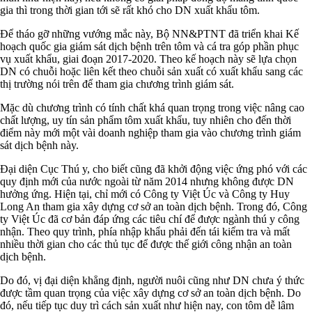
gia thì trong thời gian tới sẽ rất khó cho DN xuất khẩu tôm.
Để tháo gỡ những vướng mắc này, Bộ NN&PTNT đã triển khai Kế
hoạch quốc gia giám sát dịch bệnh trên tôm và cá tra góp phần phục
vụ xuất khẩu, giai đoạn 2017-2020. Theo kế hoạch này sẽ lựa chọn
DN có chuỗi hoặc liên kết theo chuỗi sản xuất có xuất khẩu sang các
thị trường nói trên để tham gia chương trình giám sát.
Mặc dù chương trình có tính chất khá quan trọng trong việc nâng cao
chất lượng, uy tín sản phẩm tôm xuất khẩu, tuy nhiên cho đến thời
điểm này mới một vài doanh nghiệp tham gia vào chương trình giám
sát dịch bệnh này.
Đại diện Cục Thú y, cho biết cũng đã khởi động việc ứng phó với các
quy định mới của nước ngoài từ năm 2014 nhưng không được DN
hưởng ứng. Hiện tại, chỉ mới có Công ty Việt Úc và Công ty Huy
Long An tham gia xây dựng cơ sở an toàn dịch bệnh. Trong đó, Công
ty Việt Úc đã cơ bản đáp ứng các tiêu chí để được ngành thú y công
nhận. Theo quy trình, phía nhập khẩu phải đến tái kiểm tra và mất
nhiều thời gian cho các thủ tục để được thế giới công nhận an toàn
dịch bệnh.
Do đó, vị đại diện khẳng định, người nuôi cũng như DN chưa ý thức
được tầm quan trọng của việc xây dựng cơ sở an toàn dịch bệnh. Do
đó, nếu tiếp tục duy trì cách sản xuất như hiện nay, con tôm dễ lâm