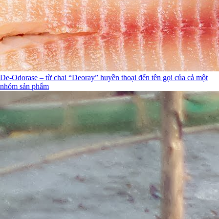
De-Odorase – từ chai “Deoray” huyền thoại đến tên gọi của cả một
nhóm sản phẩm