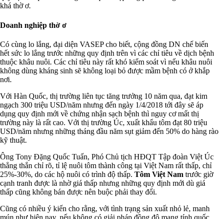
khá thờ ơ.
Doanh nghiệp thờ ơ
Có cùng lo lắng, đại diện VASEP cho biết, cộng đồng DN chế biến
hết sức lo lắng trước những quy định trên vì các chỉ tiêu về dịch bệnh
thuộc khâu nuôi. Các chỉ tiêu này rất khó kiểm soát vì nếu khâu nuôi
không dùng kháng sinh sẽ không loại bỏ được mầm bệnh có ở khắp
nơi.
Với Hàn Quốc, thị trường liên tục tăng trưởng 10 năm qua, đạt kim
ngạch 300 triệu USD/năm nhưng đến ngày 1/4/2018 tới đây sẽ áp
dụng quy định mới về chứng nhận sạch bệnh thì nguy cơ mất thị
trường này là rất cao. Với thị trường Úc, xuất khẩu tôm đạt 80 triệu
USD/năm nhưng những tháng đầu năm sụt giảm đến 50% do hàng rào
kỹ thuật.
Ông Tony Đặng Quốc Tuấn, Phó Chủ tịch HĐQT Tập đoàn Việt Úc
thẳng thắn chỉ rõ, tỉ lệ nuôi tôm thành công tại Việt Nam rất thấp, chỉ
25%-30%, do các hộ nuôi có trình độ thấp.
Tôm Việt Nam
trước giờ
cạnh tranh được là nhờ giá thấp nhưng những quy định mới dù giá
thấp cũng không bán được nên buộc phải thay đổi.
Cũng có nhiều ý kiến cho rằng, với tình trạng sản xuất nhỏ lẻ, manh
mún như hiện nay, nếu không có giải pháp đồng độ mang tính quốc