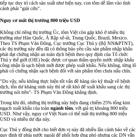
tiếp tục duy trì cách sản xuất như hiện nay, con tôm dễ lâm vào tình
cảnh phải "giải cứu".
Nguy cơ mất thị trường 800 triệu USD
Không chỉ riêng thị trường Úc, tôm Việt còn gặp khó ở nhiều thị
trường như Hàn Quốc, Ả Rập xê-út, Trung Quốc, Brazil, Mexico.
Theo TS Phạm Văn Đông, Cục trưởng Cục Thú y (Bộ NN&PTNT),
các thị trường này đều đã có thông báo yêu cầu sản phẩm nhập khẩu
phải đạt chứng nhận an toàn dịch bệnh theo quy định của Tổ chức
Thú y thế giới (OIE) hoặc được cơ quan thẩm quyền nước nhập khẩu
công nhận là sạch bệnh mới được phép xuất khẩu. Nếu không, từng lô
phải có chứng nhận sạch bệnh đối với sản phẩm tôm chưa nấu chín.
"Do vậy, nếu không thực hiện tốt vấn đề hàng rào kỹ thuật về bệnh
dịch, tồn dư kháng sinh này thì sẽ rất khó để xuất khẩu sang các thị
trường nói trên”- TS Phạm Văn Đông khẳng định.
Trong khi đó, những thị trường này hiện đang chiếm 25% tổng kim
ngạch xuất khẩu của toàn
ngành tôm
, với giá trị khoảng 800 triệu
USD. Như vậy, nguy cơ Việt Nam có thể mất thị trường 800 triệu
USD và nhiều dư địa này.
Cục Thú y đồng thời cho biết đơn vị này đã nhiều lần cảnh báo về các
quy định từ phía nước ngoài để phối hợp ứng phó nhưng các DN vẫn