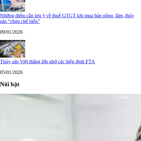
Những điểm cần lưu ý về thuế GTGT khi mua bán nông, lâm, thủy
sản “chưa chế biến”
09/01/2026
Thủy sản Việt thắng lớn nhờ các hiệp định FTA
05/01/2026
Nổi bật