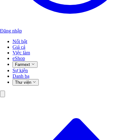
Đăng nhập
Nổi bật
Giá cả
Việc làm
eShop
Farmext
Sự kiện
Danh bạ
Thư viện