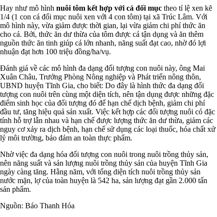
Hay như mô hình
nuôi tôm kết hợp với cá đối mục
theo tỉ lệ xen kẽ
1/4 (1 con cá đối mục nuôi xen với 4 con tôm) tại xã Trúc Lâm. Với
mô hình này, vừa giảm được thời gian, lại vừa giảm chi phí thức ăn
cho cá. Bởi, thức ăn dư thừa của tôm được cá tận dụng và ăn thêm
nguồn thức ăn tinh giúp cá lớn nhanh, năng suất đạt cao, nhờ đó lợi
nhuận đạt hơn 100 triệu đồng/ha/vụ.
Đánh giá về các mô hình đa dạng đối tượng con nuôi này, ông Mai
Xuân Châu, Trưởng Phòng Nông nghiệp và Phát triển nông thôn,
UBND huyện Tĩnh Gia, cho biết: Do đây là hình thức đa dạng đối
tượng con nuôi trên cùng một diện tích, nên tận dụng được những đặc
điểm sinh học của đối tượng đó để hạn chế dịch bệnh, giảm chi phí
đầu tư, tăng hiệu quả sản xuất. Việc kết hợp các đối tượng nuôi có đặc
tính hỗ trợ lẫn nhau và hạn chế được lượng thức ăn dư thừa, giảm các
nguy cơ xảy ra dịch bệnh, hạn chế sử dụng các loại thuốc, hóa chất xử
lý môi trường, bảo đảm an toàn thực phẩm.
Nhờ việc đa dạng hóa đối tượng con nuôi trong nuôi trồng thủy sản,
nên năng suất và sản lượng nuôi trồng thủy sản của huyện Tĩnh Gia
ngày càng tăng. Hằng năm, với tổng diện tích nuôi trồng thủy sản
nước mặn, lợ của toàn huyện là 542 ha, sản lượng đạt gần 2.000 tấn
sản phẩm.
Nguồn: Báo Thanh Hóa