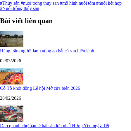
#Thủy sản
#nuoi trong thuy san
#mô hình nuôi tôm
#nuôi kết hợp
#Nuôi trồng thủy sản
Bài viết liên quan
Hàng trăm người lao xuống ao bắt cá sau hiệu lệnh
02/03/2026
Cô Tô khởi động Lễ hội Mở cửa biển 2026
28/02/2026
Dạo quanh chợ bán lẻ hải sản lớn nhất Hưng Yên ngày Tết