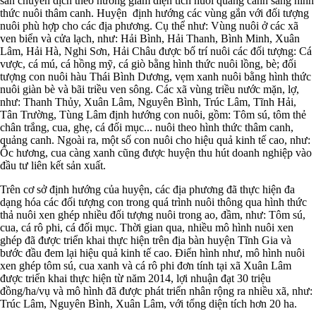
sản chuyển dịch theo hướng giảm diện tích nuôi quảng canh sang hình
thức nuôi thâm canh. Huyện định hướng các vùng gắn với đối tượng
nuôi phù hợp cho các địa phương. Cụ thể như: Vùng nuôi ở các xã
ven biển và cửa lạch, như: Hải Bình, Hải Thanh, Bình Minh, Xuân
Lâm, Hải Hà, Nghi Sơn, Hải Châu được bố trí nuôi các đối tượng: Cá
vược, cá mú, cá hồng mỹ, cá giò bằng hình thức nuôi lồng, bè; đối
tượng con nuôi hàu Thái Bình Dương, vẹm xanh nuôi bằng hình thức
nuôi giàn bè và bãi triều ven sông. Các xã vùng triều nước mặn, lợ,
như: Thanh Thủy, Xuân Lâm, Nguyên Bình, Trúc Lâm, Tĩnh Hải,
Tân Trường, Tùng Lâm định hướng con nuôi, gồm: Tôm sú, tôm thẻ
chân trắng, cua, ghẹ, cá đối mục... nuôi theo hình thức thâm canh,
quảng canh. Ngoài ra, một số con nuôi cho hiệu quả kinh tế cao, như:
Ốc hương, cua càng xanh cũng được huyện thu hút doanh nghiệp vào
đầu tư liên kết sản xuất.
Trên cơ sở định hướng của huyện, các địa phương đã thực hiện đa
dạng hóa các đối tượng con trong quá trình nuôi thông qua hình thức
thả nuôi xen ghép nhiều đối tượng nuôi trong ao, đầm, như: Tôm sú,
cua, cá rô phi, cá đối mục. Thời gian qua, nhiều mô hình nuôi xen
ghép đã được triển khai thực hiện trên địa bàn huyện Tĩnh Gia và
bước đầu đem lại hiệu quả kinh tế cao. Điển hình như, mô hình nuôi
xen ghép tôm sú, cua xanh và cá rô phi đơn tính tại xã Xuân Lâm
được triển khai thực hiện từ năm 2014, lợi nhuận đạt 30 triệu
đồng/ha/vụ và mô hình đã được phát triển nhân rộng ra nhiều xã, như:
Trúc Lâm, Nguyên Bình, Xuân Lâm, với tổng diện tích hơn 20 ha.