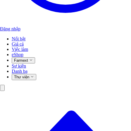
Đăng nhập
Nổi bật
Giá cả
Việc làm
eShop
Farmext
Sự kiện
Danh bạ
Thư viện