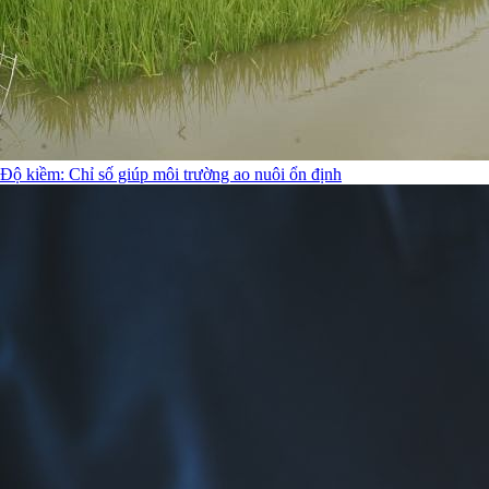
Độ kiềm: Chỉ số giúp môi trường ao nuôi ổn định