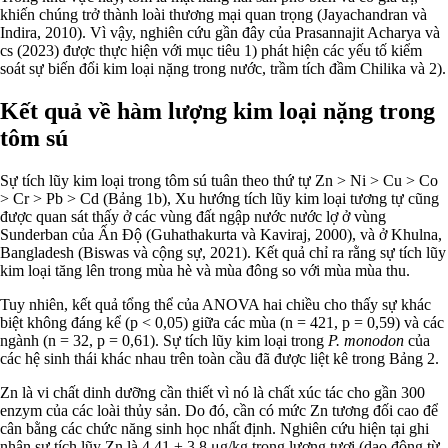
khiến chúng trở thành loài thương mại quan trọng (Jayachandran và
Indira, 2010). Vì vậy, nghiên cứu gần đây của Prasannajit Acharya và
cs (2023) được thực hiện với mục tiêu 1) phát hiện các yếu tố kiểm
soát sự biến đổi kim loại nặng trong nước, trầm tích đầm Chilika và 2).
Kết quả về hàm lượng kim loại nặng trong
tôm sú
Sự tích lũy kim loại trong tôm sú tuân theo thứ tự Zn > Ni > Cu > Co
> Cr > Pb > Cd (Bảng 1b), Xu hướng tích lũy kim loại tương tự cũng
được quan sát thấy ở các vùng đất ngập nước nước lợ ở vùng
Sunderban của Ấn Độ (Guhathakurta và Kaviraj, 2000), và ở Khulna,
Bangladesh (Biswas và cộng sự, 2021). Kết quả chỉ ra rằng sự tích lũy
kim loại tăng lên trong mùa hè và mùa đông so với mùa mùa thu.
Tuy nhiên, kết quả tổng thể của ANOVA hai chiều cho thấy sự khác
biệt không đáng kể (p < 0,05) giữa các mùa (n = 421, p = 0,59) và các
ngành (n = 32, p = 0,61). Sự tích lũy kim loại trong
P. monodon
của
các hệ sinh thái khác nhau trên toàn cầu đã được liệt kê trong Bảng 2.
Zn là vi chất dinh dưỡng cần thiết vì nó là chất xúc tác cho gần 300
enzym của các loài thủy sản. Do đó, cần có mức Zn tương đối cao để
cân bằng các chức năng sinh học nhất định. Nghiên cứu hiện tại ghi
nhận sự tích lũy Zn là 4,41 ± 3,8 μg/kg trọng lượng tươi (dao động từ