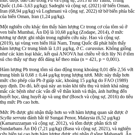
mức được báo cáo trong Fu và cộng sự, 2013 từ hồ Taihu, Trung
Quốc (1,04–3,63 μg/kg); Sadeghi và cộng sự, (2021) từ biển Oman,
Iran (68,94 μg/kg) và Loghmani và cộng sự, 2022) từ bờ biển phía bắc
của biển Oman, Iran (1,24 μg/kg).
Một nghiên cứu khác tìm thấy hàm lượng Cr trong cơ của tôm sú ở
ven biển Mumbai, Ấn Độ là 10,68 μg/kg (Zodape, 2014), ở mức
tương tự được ghi nhận trong nghiên cứu này. Hao và cộng sự.
(2019), tại vùng ven biển Hải Nam, Trung Quốc đã phát hiện thấy
hàm lượng Cr trung bình là 1,01 μg/kg, ở
C. carassius
. Không giống
như các kim loại khác, kết quả ANOVA hai chiều về tích lũy Ni ở tôm
sú cho thấy sự thay đổi đáng kể theo mùa (n = 421, p = 0,001).
Hàm lượng Pb trong tôm sú dao động trong khoảng 0,01 đến 2,56 với
trung bình là 0,68 ± 0,44 μg/kg trọng lượng tươi. Mức này thấp hơn
mức cho phép của Pb ở giáp xác, khoảng 15 μg/kg do FAO (1989)
quy định. Do đó, kết quả này an toàn khi tiêu thụ và tránh khả năng
mắc các bệnh như các vấn đề về thần kinh và thận, ảnh hưởng đến
huyết học, tăng huyết áp và ung thư (Bosch và cộng sự, 2016) do tiêu
thụ mức Pb cao hơn.
Mức Pb được ghi nhận thấp hơn so với hàm lượng quan sát được ở
Scylla serrata
đánh bắt từ Sungai Penor, Malaysia (6,52 μg/kg)
(Kamaruzzaman và cộng sự, 2012), và tôm được phân tích từ
Sundarbans Ấn Độ (7,21 μg/kg) (Basu và cộng sự, 2021), và nghiên
cứu hiện tại cao hơn hàm lượng được ghi nhận ở sông Mahanadi, Ấn