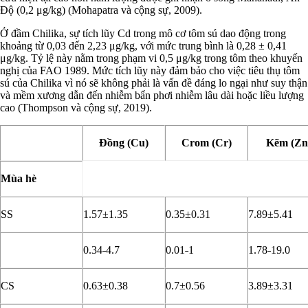
Độ (0,2 μg/kg) (Mohapatra và cộng sự, 2009).
Ở đầm Chilika, sự tích lũy Cd trong mô cơ tôm sú dao động trong
khoảng từ 0,03 đến 2,23 μg/kg, với mức trung bình là 0,28 ± 0,41
μg/kg. Tỷ lệ này nằm trong phạm vi 0,5 μg/kg trong tôm theo khuyến
nghị của FAO 1989. Mức tích lũy này đảm bảo cho việc tiêu thụ tôm
sú của Chilika vì nó sẽ không phải là vấn đề đáng lo ngại như suy thận
và mềm xương dẫn đến nhiễm bẩn phơi nhiễm lâu dài hoặc liều lượng
cao (Thompson và cộng sự, 2019).
Đồng (Cu)
Crom (Cr)
Kẽm (Zn
Mùa hè
SS
1.57±1.35
0.35±0.31
7.89±5.41
0.34˗4.7
0.01˗1
1.78˗19.0
CS
0.63±0.38
0.7±0.56
3.89±3.31