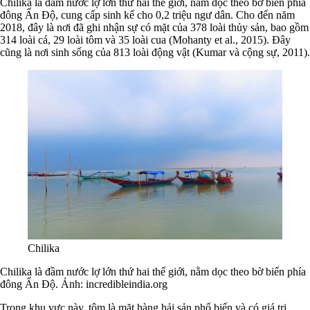
Chilika là đầm nước lợ lớn thứ hai thế giới, nằm dọc theo bờ biển phía
đông Ấn Độ, cung cấp sinh kế cho 0,2 triệu ngư dân. Cho đến năm
2018, đây là nơi đã ghi nhận sự có mặt của 378 loài thủy sản, bao gồm
314 loài cá, 29 loài tôm và 35 loài cua (Mohanty et al., 2015). Đây
cũng là nơi sinh sống của 813 loài động vật (Kumar và cộng sự, 2011).
Chilika
Chilika là đầm nước lợ lớn thứ hai thế giới, nằm dọc theo bờ biển phía
đông Ấn Độ. Ảnh: incredibleindia.org
Trong khu vực này, tôm là mặt hàng hải sản phổ biến và có giá trị,