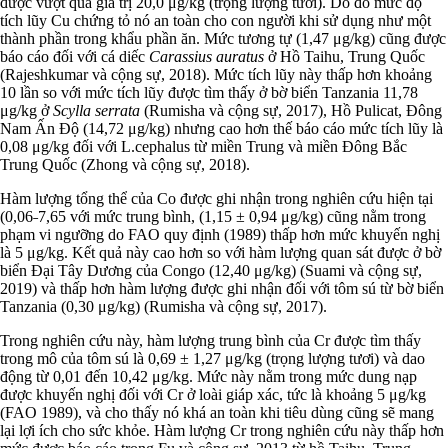
được vượt quá giá trị 20,0 μg/kg (trọng lượng tươi). Do đó mức độ
tích lũy Cu chứng tỏ nó an toàn cho con người khi sử dụng như một
thành phần trong khẩu phần ăn. Mức tương tự (1,47 μg/kg) cũng được
báo cáo đối với cá diếc
Carassius auratus
ở Hồ Taihu, Trung Quốc
(Rajeshkumar và cộng sự, 2018). Mức tích lũy này thấp hơn khoảng
10 lần so với mức tích lũy được tìm thấy ở bờ biển Tanzania 11,78
μg/kg ở
Scylla serrata
(Rumisha và cộng sự, 2017), Hồ Pulicat, Đông
Nam Ấn Độ (14,72 μg/kg) nhưng cao hơn thế báo cáo mức tích lũy là
0,08 μg/kg đối với L.cephalus từ miền Trung và miền Đông Bắc
Trung Quốc (Zhong và cộng sự, 2018).
Hàm lượng tổng thể của Co được ghi nhận trong nghiên cứu hiện tại
(0,06˗7,65 với mức trung bình, (1,15 ± 0,94 μg/kg) cũng nằm trong
phạm vi ngưỡng do FAO quy định (1989) thấp hơn mức khuyến nghị
là 5 μg/kg. Kết quả này cao hơn so với hàm lượng quan sát được ở bờ
biển Đại Tây Dương của Congo (12,40 μg/kg) (Suami và cộng sự,
2019) và thấp hơn hàm lượng được ghi nhận đối với tôm sú từ bờ biển
Tanzania (0,30 μg/kg) (Rumisha và cộng sự, 2017).
Trong nghiên cứu này, hàm lượng trung bình của Cr được tìm thấy
trong mô của tôm sú là 0,69 ± 1,27 μg/kg (trọng lượng tươi) và dao
động từ 0,01 đến 10,42 μg/kg. Mức này nằm trong mức dung nạp
được khuyến nghị đối với Cr ở loài giáp xác, tức là khoảng 5 μg/kg
(FAO 1989), và cho thấy nó khá an toàn khi tiêu dùng cũng sẽ mang
lại lợi ích cho sức khỏe. Hàm lượng Cr trong nghiên cứu này thấp hơn