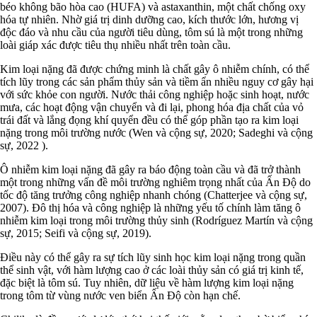
béo không bão hòa cao (HUFA) và astaxanthin, một chất chống oxy
hóa tự nhiên. Nhờ giá trị dinh dưỡng cao, kích thước lớn, hương vị
độc đáo và nhu cầu của người tiêu dùng, tôm sú là một trong những
loài giáp xác được tiêu thụ nhiều nhất trên toàn cầu.
Kim loại nặng đã được chứng minh là chất gây ô nhiễm chính, có thể
tích lũy trong các sản phẩm thủy sản và tiềm ẩn nhiều nguy cơ gây hại
với sức khỏe con người. Nước thải công nghiệp hoặc sinh hoạt, nước
mưa, các hoạt động vận chuyển và đi lại, phong hóa địa chất của vỏ
trái đất và lắng đọng khí quyển đều có thể góp phần tạo ra kim loại
nặng trong môi trường nước (Wen và cộng sự, 2020; Sadeghi và cộng
sự, 2022 ).
Ô nhiễm kim loại nặng đã gây ra báo động toàn cầu và đã trở thành
một trong những vấn đề môi trường nghiêm trọng nhất của Ấn Độ do
tốc độ tăng trưởng công nghiệp nhanh chóng (Chatterjee và cộng sự,
2007). Đô thị hóa và công nghiệp là những yếu tố chính làm tăng ô
nhiễm kim loại trong môi trường thủy sinh (Rodríguez Martín và cộng
sự, 2015; Seifi và cộng sự, 2019).
Điều này có thể gây ra sự tích lũy sinh học kim loại nặng trong quần
thể sinh vật, với hàm lượng cao ở các loài thủy sản có giá trị kinh tế,
đặc biệt là tôm sú. Tuy nhiên, dữ liệu về hàm lượng kim loại nặng
trong tôm từ vùng nước ven biển Ấn Độ còn hạn chế.