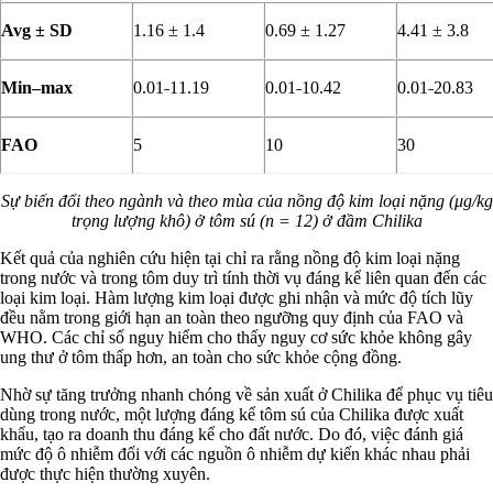
Avg ± SD
1.16 ± 1.4
0.69 ± 1.27
4.41 ± 3.8
Min–max
0.01˗11.19
0.01˗10.42
0.01˗20.83
FAO
5
10
30
Sự biến đổi theo ngành và theo mùa của nồng độ kim loại nặng (μg/kg
trọng lượng khô) ở tôm sú (n = 12) ở đầm Chilika
Kết quả của nghiên cứu hiện tại chỉ ra rằng nồng độ kim loại nặng
trong nước và trong tôm duy trì tính thời vụ đáng kể liên quan đến các
loại kim loại. Hàm lượng kim loại được ghi nhận và mức độ tích lũy
đều nằm trong giới hạn an toàn theo ngưỡng quy định của FAO và
WHO. Các chỉ số nguy hiểm cho thấy nguy cơ sức khỏe không gây
ung thư ở tôm thấp hơn, an toàn cho sức khỏe cộng đồng.
Nhờ sự tăng trưởng nhanh chóng về sản xuất ở Chilika để phục vụ tiêu
dùng trong nước, một lượng đáng kể tôm sú của Chilika được xuất
khẩu, tạo ra doanh thu đáng kể cho đất nước. Do đó, việc đánh giá
mức độ ô nhiễm đối với các nguồn ô nhiễm dự kiến khác nhau phải
được thực hiện thường xuyên.