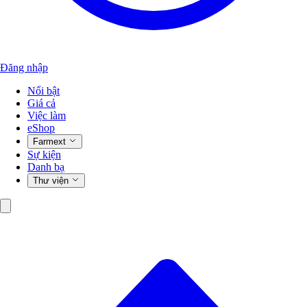
Đăng nhập
Nổi bật
Giá cả
Việc làm
eShop
Farmext
Sự kiện
Danh bạ
Thư viện