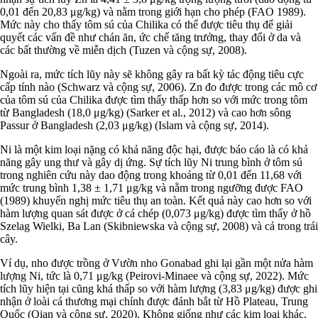
0,01 đến 20,83 μg/kg) và nằm trong giới hạn cho phép (FAO 1989).
Mức này cho thấy tôm sú của Chilika có thể được tiêu thụ để giải
quyết các vấn đề như chán ăn, ức chế tăng trưởng, thay đổi ở da và
các bất thường về miễn dịch (Tuzen và cộng sự, 2008).
Ngoài ra, mức tích lũy này sẽ không gây ra bất kỳ tác động tiêu cực
cấp tính nào (Schwarz và cộng sự, 2006). Zn đo được trong các mô cơ
của tôm sú của Chilika được tìm thấy thấp hơn so với mức trong tôm
từ Bangladesh (18,0 μg/kg) (Sarker et al., 2012) và cao hơn sông
Passur ở Bangladesh (2,03 μg/kg) (Islam và cộng sự, 2014).
Ni là một kim loại nặng có khả năng độc hại, được báo cáo là có khả
năng gây ung thư và gây dị ứng. Sự tích lũy Ni trung bình ở tôm sú
trong nghiên cứu này dao động trong khoảng từ 0,01 đến 11,68 với
mức trung bình 1,38 ± 1,71 μg/kg và nằm trong ngưỡng được FAO
(1989) khuyến nghị mức tiêu thụ an toàn. Kết quả này cao hơn so với
hàm lượng quan sát được ở cá chép (0,073 μg/kg) được tìm thấy ở hồ
Szelag Wielki, Ba Lan (Skibniewska và cộng sự, 2008) và cả trong trái
cây.
Ví dụ, nho được trồng ở Vườn nho Gonabad ghi lại gần một nửa hàm
lượng Ni, tức là 0,71 μg/kg (Peirovi-Minaee và cộng sự, 2022). Mức
tích lũy hiện tại cũng khá thấp so với hàm lượng (3,83 μg/kg) được ghi
nhận ở loài cá thương mại chính được đánh bắt từ Hồ Plateau, Trung
Quốc (Qian và cộng sự, 2020). Không giống như các kim loại khác,