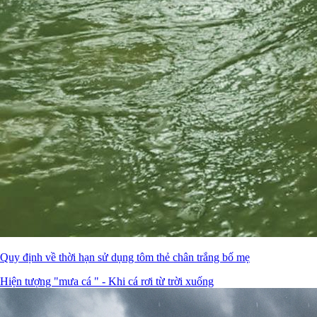
Quy định về thời hạn sử dụng tôm thẻ chân trắng bố mẹ
Hiện tượng "mưa cá " - Khi cá rơi từ trời xuống