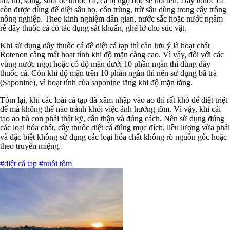
ao, hồ, sông, suối để thuốc cá, cá bị ngộ độc sẽ nổi lên. Dây thuốc cá
còn được dùng để diệt sâu bọ, côn trùng, trừ sâu dùng trong cây trồng
nông nghiệp. Theo kinh nghiệm dân gian, nước sắc hoặc nước ngâm
rễ dây thuốc cá có tác dụng sát khuẩn, ghẻ lở cho súc vật.
Khi sử dụng dây thuốc cá để diệt cá tạp thì cần lưu ý là hoạt chất
Rotenon càng mất hoạt tính khi độ mặn càng cao. Vì vậy, đối với các
vùng nước ngọt hoặc có độ mặn dưới 10 phần ngàn thì dùng dây
thuốc cá. Còn khi độ mặn trên 10 phần ngàn thì nên sử dụng bã trà
(Saponine), vì hoạt tính của saponine tăng khi độ mặn tăng.
Tóm lại, khi các loài cá tạp đã xâm nhập vào ao thì rất khó để diệt triệt
để mà không thể nào tránh khỏi việc ảnh hưởng tôm. Vì vậy, khi cải
tạo ao bà con phải thật kỹ, cẩn thận và đúng cách. Nên sử dụng đúng
các loại hóa chất, cây thuốc diệt cá đúng mục đích, liều lượng vừa phải
và đặc biệt không sử dụng các loại hóa chất không rõ nguồn gốc hoặc
theo truyền miệng.
#diệt cá tạp
#nuôi tôm