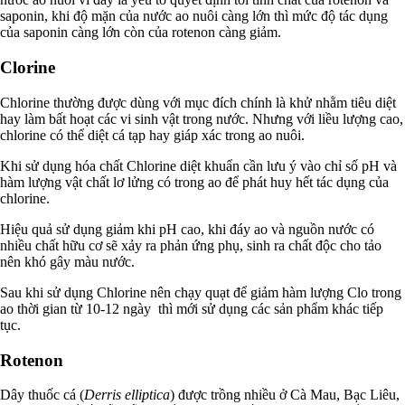
saponin, khi độ mặn của nước ao nuôi càng lớn thì mức độ tác dụng
của saponin càng lớn còn của rotenon càng giảm.
Clorine
Chlorine thường được dùng với mục đích chính là khử nhằm tiêu diệt
hay làm bất hoạt các vi sinh vật trong nước. Nhưng với liều lượng cao,
chlorine có thể diệt cá tạp hay giáp xác trong ao nuôi.
Khi sử dụng hóa chất Chlorine diệt khuẩn cần lưu ý vào chỉ số pH và
hàm lượng vật chất lơ lửng có trong ao để phát huy hết tác dụng của
chlorine.
Hiệu quả sử dụng giảm khi pH cao, khi đáy ao và nguồn nước có
nhiều chất hữu cơ sẽ xảy ra phản ứng phụ, sinh ra chất độc cho tảo
nên khó gây màu nước.
Sau khi sử dụng Chlorine nên chạy quạt để giảm hàm lượng Clo trong
ao thời gian từ 10-12 ngày thì mới sử dụng các sản phẩm khác tiếp
tục.
Rotenon
Dây thuốc cá (
Derris elliptica
) được trồng nhiều ở Cà Mau, Bạc Liêu,