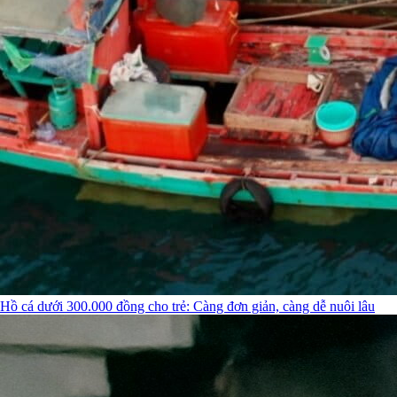
Hồ cá dưới 300.000 đồng cho trẻ: Càng đơn giản, càng dễ nuôi lâu