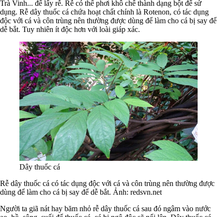
Trà Vinh... để lấy rễ. Rễ có thể phơi khô chế thành dạng bột để sử
dụng. Rễ dây thuốc cá chứa hoạt chất chính là Rotenon, có tác dụng
độc với cá và côn trùng nên thường được dùng để làm cho cá bị say để
dễ bắt. Tuy nhiên ít độc hơn với loài giáp xác.
Dây thuốc cá
Rễ dây thuốc cá có tác dụng độc với cá và côn trùng nên thường được
dùng để làm cho cá bị say để dễ bắt. Ảnh:
redsvn.net
Người ta giã nát hay băm nhỏ rễ dây thuốc cá sau đó ngâm vào nước