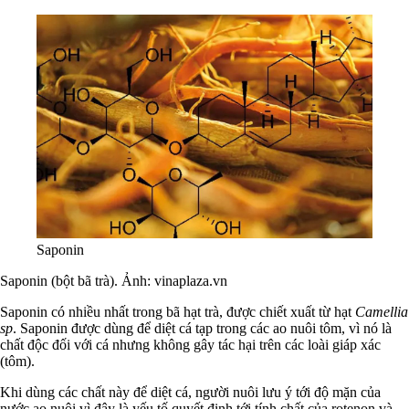
Saponin
Saponin (bột bã trà). Ảnh: vinaplaza.vn
Saponin có nhiều nhất trong bã hạt trà, được chiết xuất từ hạt
Camellia
sp
. Saponin được dùng để diệt cá tạp trong các ao nuôi tôm, vì nó là
chất độc đối với cá nhưng không gây tác hại trên các loài giáp xác
(tôm).
Khi dùng các chất này để diệt cá, người nuôi lưu ý tới độ mặn của
nước ao nuôi vì đây là yếu tố quyết định tới tính chất của rotenon và