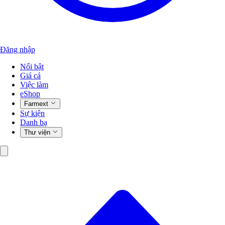
Đăng nhập
Nổi bật
Giá cả
Việc làm
eShop
Farmext
Sự kiện
Danh bạ
Thư viện