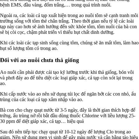
bệnh EMS, đầu vàng, đốm trắng,… trong quá trình nuôi.
Ngoài ra, các loài cá tạp xuất hiện trong ao nuôi tôm sẽ cạnh tranh môi
trường sống với tôm thẻ chân trắng. Theo thời gian nếu tỷ lệ các loài
tạp này cao hơn sẽ ảnh hưởng đến sức khỏe tôm, tôm nuôi của bà con
sẽ bị còi cọc, chậm phát triển vì thiếu hụt chất dinh dưỡng.
Khi các loài các tạp sinh sống cùng tôm, chúng sẽ ăn mất tôm, làm hao
hụt số lượng tôm có trong ao.
Đối với ao nuôi chưa thả giống
Ao nuôi cần phải được cải tạo kỹ lưỡng trước khi thả giống, bón vôi
và phơi đáy ao để tiêu diệt các loại giáp xác, cá tạp còn xót lại trong
ao.
Khi cấp nước vào ao nên sử dụng túi lọc để ngăn bớt các con nhỏ, ấu
trùng của các loại cá tạp xâm nhập vào ao.
Bà con cho chạy quạt nước từ 3-5 ngày, đây là thời gian thích hợp để
trứng, ấu trùng nở rồi bắt đầu dùng thuốc Chlorine với liều lượng 25-
30 ppm để diệt giáp xác, cá tạp… hiệu quả
Sau đó nên tiếp tục chạy quạt từ 10-12 ngày để lượng Clo trong ao
giảm. Nên sử dụng men vi sinh để gây màu nước và cân bằng tảo hiệu