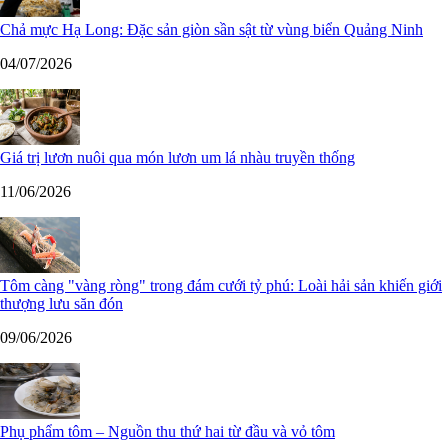
Chả mực Hạ Long: Đặc sản giòn sần sật từ vùng biển Quảng Ninh
04/07/2026
Giá trị lươn nuôi qua món lươn um lá nhàu truyền thống
11/06/2026
Tôm càng "vàng ròng" trong đám cưới tỷ phú: Loài hải sản khiến giới
thượng lưu săn đón
09/06/2026
Phụ phẩm tôm – Nguồn thu thứ hai từ đầu và vỏ tôm