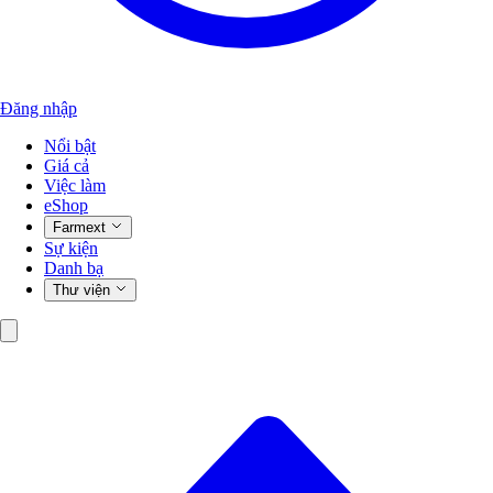
Đăng nhập
Nổi bật
Giá cả
Việc làm
eShop
Farmext
Sự kiện
Danh bạ
Thư viện