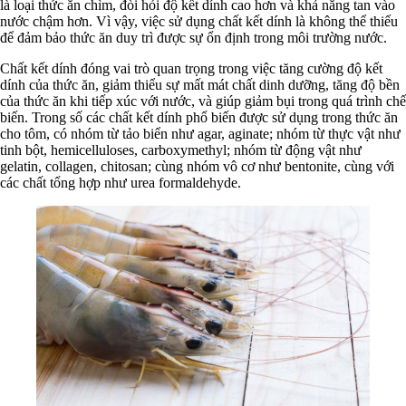
là loại thức ăn chìm, đòi hỏi độ kết dính cao hơn và khả năng tan vào
nước chậm hơn. Vì vậy, việc sử dụng chất kết dính là không thể thiếu
để đảm bảo thức ăn duy trì được sự ổn định trong môi trường nước.
Chất kết dính đóng vai trò quan trọng trong việc tăng cường độ kết
dính của thức ăn, giảm thiểu sự mất mát chất dinh dưỡng, tăng độ bền
của thức ăn khi tiếp xúc với nước, và giúp giảm bụi trong quá trình chế
biến. Trong số các chất kết dính phổ biến được sử dụng trong thức ăn
cho tôm, có nhóm từ tảo biển như agar, aginate; nhóm từ thực vật như
tinh bột, hemicelluloses, carboxymethyl; nhóm từ động vật như
gelatin, collagen, chitosan; cùng nhóm vô cơ như bentonite, cùng với
các chất tổng hợp như urea formaldehyde.