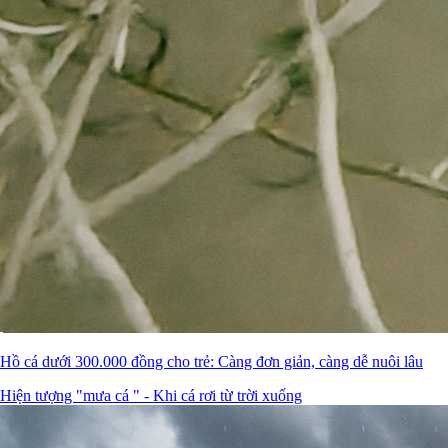
Hồ cá dưới 300.000 đồng cho trẻ: Càng đơn giản, càng dễ nuôi lâu
Hiện tượng "mưa cá " - Khi cá rơi từ trời xuống