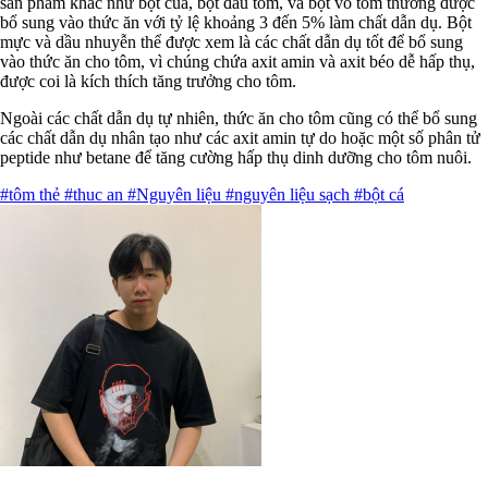
sản phẩm khác như bột cua, bột đầu tôm, và bột vỏ tôm thường được
bổ sung vào thức ăn với tỷ lệ khoảng 3 đến 5% làm chất dẫn dụ. Bột
mực và dầu nhuyễn thể được xem là các chất dẫn dụ tốt để bổ sung
vào thức ăn cho tôm, vì chúng chứa axit amin và axit béo dễ hấp thụ,
được coi là kích thích tăng trưởng cho tôm.
Ngoài các chất dẫn dụ tự nhiên, thức ăn cho tôm cũng có thể bổ sung
các chất dẫn dụ nhân tạo như các axit amin tự do hoặc một số phân tử
peptide như betane để tăng cường hấp thụ dinh dưỡng cho tôm nuôi.
#tôm thẻ
#thuc an
#Nguyên liệu
#nguyên liệu sạch
#bột cá