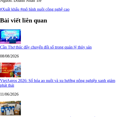
Nguồn: Doanh Nhân Trẻ
#Xuất khẩu
#mô hình nuôi công nghệ cao
Bài viết liên quan
Cần Thơ thúc đẩy chuyển đổi số trong quản lý thủy sản
08/08/2026
VietAgros 2026: Số hóa ao nuôi và xu hướng nông nghiệp xanh giảm
phát thải
11/06/2026