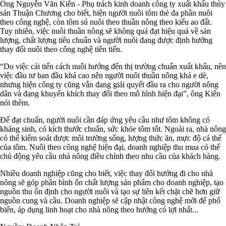
Ông Nguyễn Văn Kiên - Phụ trách kinh doanh công ty xuất khẩu thủy
sản Thuận Chương cho biết, hiện người nuôi tôm thẻ đa phần nuôi
theo công nghệ, còn tôm sú nuôi theo thuần nông theo kiểu ao đất.
Tuy nhiên, việc nuôi thuần nông sẽ không quá đạt hiệu quả về sản
lượng, chất lượng tiêu chuẩn và người nuôi đang được định hướng
thay đổi nuôi theo công nghệ tiên tiến.
“Do việc cải tiến cách nuôi hướng đến thị trường chuẩn xuất khẩu, nên
việc đầu tư ban đầu khá cao nên người nuôi thuần nông khá e dè,
nhưng hiện công ty cũng vẫn đang giải quyết đầu ra cho người nông
dân và đang khuyến khích thay đổi theo mô hình hiện đại”, ông Kiến
nói thêm.
Để đạt chuẩn, người nuôi cần đáp ứng yêu cầu như tôm không có
kháng sinh, có kích thước chuẩn, sức khỏe tôm tốt. Ngoài ra, nhà nông
có thể kiểm soát được môi trường sống, lượng thức ăn, mực độ cá thể
của tôm. Nuôi theo công nghệ hiện đại, doanh nghiệp thu mua có thể
chủ động yêu cầu nhà nông điều chỉnh theo nhu cầu của khách hàng.
Nhiều doanh nghiệp cũng cho biết, việc thay đổi hướng đi cho nhà
nông sẽ góp phần bình ổn chất lượng sản phẩm cho doanh nghiệp, tạo
nguồn thu ổn định cho người nuôi và tạo sự liên kết chặt chẽ hơn giữ
nguồn cung và cầu. Doanh nghiệp sẽ cập nhật công nghệ mới để phổ
biến, áp dụng linh hoạt cho nhà nông theo hướng có lợi nhất...