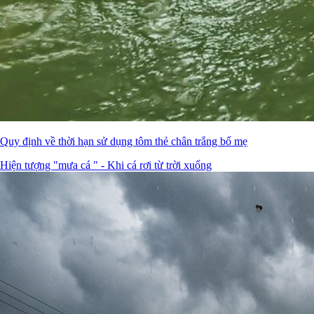
Quy định về thời hạn sử dụng tôm thẻ chân trắng bố mẹ
Hiện tượng "mưa cá " - Khi cá rơi từ trời xuống