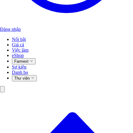
Đăng nhập
Nổi bật
Giá cả
Việc làm
eShop
Farmext
Sự kiện
Danh bạ
Thư viện