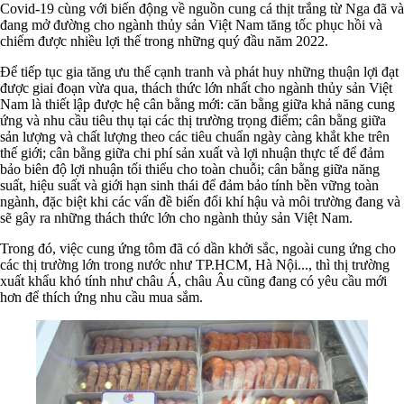
Covid-19 cùng với biến động về nguồn cung cá thịt trắng từ Nga đã và
đang mở đường cho ngành thủy sản Việt Nam tăng tốc phục hồi và
chiếm được nhiều lợi thế trong những quý đầu năm 2022.
Để tiếp tục gia tăng ưu thế cạnh tranh và phát huy những thuận lợi đạt
được giai đoạn vừa qua, thách thức lớn nhất cho ngành thủy sản Việt
Nam là thiết lập được hệ cân bằng mới: căn bằng giữa khả năng cung
ứng và nhu cầu tiêu thụ tại các thị trường trọng điểm; cân bằng giữa
sản lượng và chất lượng theo các tiêu chuẩn ngày càng khắt khe trên
thế giới; cân bằng giữa chi phí sản xuất và lợi nhuận thực tế để đảm
bảo biên độ lợi nhuận tối thiểu cho toàn chuỗi; cân bằng giữa năng
suất, hiệu suất và giới hạn sinh thái để đảm bảo tính bền vững toàn
ngành, đặc biệt khi các vấn đề biến đổi khí hậu và môi trường đang và
sẽ gây ra những thách thức lớn cho ngành thủy sản Việt Nam.
Trong đó, việc cung ứng tôm đã có dần khởi sắc, ngoài cung ứng cho
các thị trường lớn trong nước như TP.HCM, Hà Nội..., thì thị trường
xuất khẩu khó tính như châu Á, châu Âu cũng đang có yêu cầu mới
hơn để thích ứng nhu cầu mua sắm.