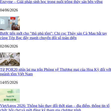
Enzyme – Giải pháp sinh học trong nuôi trồng thủy sản bền vững
04/06/2026
Bước tiến mới cho "thủ phủ tôm": Chi cục Thủy sản Cà Mau bắt tay
cùng Tép Bạc đẩy mạnh chuyển đổi số toàn diện
02/06/2026
Từ POR20 nhìn lại ma trận Phòng vệ Thương mại của Hoa Kỳ đối với
ngành tôm Việt Nam
14/05/2026
VietAgros 2026: Thông báo thay đổi thời gian – địa điểm, thông tin tổ
chức hội chợ và mời đăng ký tham gia chương trình