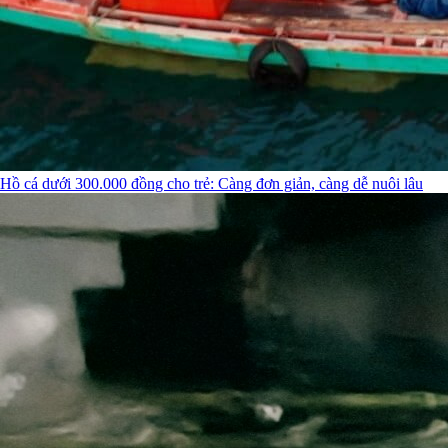
Hồ cá dưới 300.000 đồng cho trẻ: Càng đơn giản, càng dễ nuôi lâu