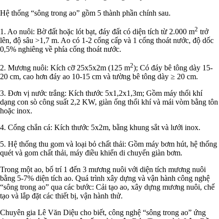
Hệ thống “sông trong ao” gồm 5 thành phần chính sau.
2
1. Ao nuôi: Bờ đất hoặc lót bạt, đáy đất có diện tích từ 2.000 m
trở
lên, độ sâu >1,7 m. Ao có 1-2 cống cấp và 1 cống thoát nước, độ dốc
0,5% nghiêng về phía cống thoát nước.
2
2. Mương nuôi: Kích cỡ 25x5x2m (125 m
); Có đáy bê tông dày 15-
20 cm, cao hơn đáy ao 10-15 cm và tường bê tông dày ≥ 20 cm.
3. Đơn vị nước trắng: Kích thước 5x1,2x1,3m; Gồm máy thổi khí
dạng con sò công suất 2,2 KW, giàn ống thổi khí và mái vòm bằng tôn
hoặc inox.
4. Cổng chắn cá: Kích thước 5x2m, bằng khung sắt và lưới inox.
5. Hệ thống thu gom và loại bỏ chất thải: Gồm máy bơm hút, hệ thống
quét và gom chất thải, máy điều khiển di chuyển giàn bơm.
Trong một ao, bố trí 1 đến 3 mương nuôi với diện tích mương nuôi
bằng 5-7% diện tích ao. Quá trình xây dựng và vận hành công nghệ
“sông trong ao” qua các bước: Cải tạo ao, xây dựng mương nuôi, chế
tạo và lắp đặt các thiết bị, vận hành thử.
Chuyên gia Lê Văn Diệu cho biết, công nghệ “sông trong ao” ứng