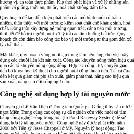
hương vị, an toàn thực phẩm. Kịp thời phát hiện và xử lý những sản
phẩm cá giống, thức ăn, thuốc, hoá chất không đảm bảo.
Quy hoạch để tạo điều kiện phát triển các mô hình nuôi có trách
nhiệm, thân thiện với môi trường; kiểm soát chặt chẽ kháng sinh, hoá
chất. Đồng thời xây dựng hệ thống quan trắc, cảnh báo môi trường,
thời tiết để hỗ trợ người nuôi xử lý tốt các tình huống bất trắc. Quy
hoạch tốt còn đảm bảo công tác bảo vệ môi trường từ thu gom đến xử
lý chất thải.
Mặt khác, quy hoạch vùng nuôi tập trung làm nền tảng cho việc xây
dựng các chuỗi liên kết sản xuất. Công tác khuyến nông thêm hiệu quả
qua các tổ khuyến nông cộng đồng. Hợp tác công - tư, chuyển giao
tiến bộ khoa học kỹ thuật cho người nuôi cũng thuận tiện. Tất cả đưa
đến kết quả giảm chi phí sản xuất, giảm phát thải, nâng cao hiệu quả
sản xuất, nâng cao đời sống ngư dân.
Công nghệ sử dụng hợp lý tài nguyên nước
Chuyên gia Lê Văn Diệu ở Trung tâm Quốc gia Giống thủy sản nước
ngọt Miền Trung cùng các cộng sự đã nghiên cứu việc nuôi cá tầm
bằng công nghệ “sông trong ao” (In Pond Raceway System) để sử
dụng hợp lý tài nguyên nước. Công nghệ này được phát triển năm
2008 bởi Tiến sỹ Jesse Chappell ở Mỹ. Nguyên lý hoạt động: Tạo
dòng nước tuần hoàn trong ao bằng hệ thống sục khí, chảy qua khu