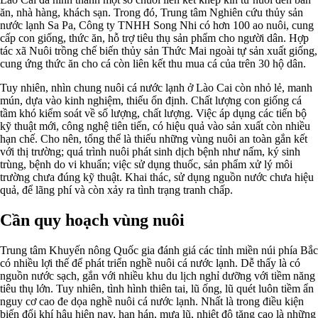
ăn, nhà hàng, khách sạn. Trong đó, Trung tâm Nghiên cứu thủy sản
nước lạnh Sa Pa, Công ty TNHH Song Nhi có hơn 100 ao nuôi, cung
cấp con giống, thức ăn, hỗ trợ tiêu thụ sản phẩm cho người dân. Hợp
tác xã Nuôi trồng chế biến thủy sản Thức Mai ngoài tự sản xuất giống,
cung ứng thức ăn cho cá còn liên kết thu mua cá của trên 30 hộ dân.
Tuy nhiên, nhìn chung nuôi cá nước lạnh ở Lào Cai còn nhỏ lẻ, manh
mún, dựa vào kinh nghiệm, thiếu ổn định. Chất lượng con giống cá
tầm khó kiểm soát về số lượng, chất lượng. Việc áp dụng các tiến bộ
kỹ thuật mới, công nghệ tiên tiến, có hiệu quả vào sản xuất còn nhiều
hạn chế. Cho nên, tổng thể là thiếu những vùng nuôi an toàn gắn kết
với thị trường; quá trình nuôi phát sinh dịch bệnh như nấm, ký sinh
trùng, bệnh do vi khuẩn; việc sử dụng thuốc, sản phẩm xử lý môi
trường chưa đúng kỹ thuật. Khai thác, sử dụng nguồn nước chưa hiệu
quả, để lãng phí và còn xảy ra tình trạng tranh chấp.
Cần quy hoạch vùng nuôi
Trung tâm Khuyến nông Quốc gia đánh giá các tỉnh miền núi phía Bắc
có nhiều lợi thế để phát triển nghề nuôi cá nước lạnh. Dễ thấy là có
nguồn nước sạch, gắn với nhiều khu du lịch nghỉ dưỡng với tiềm năng
tiêu thụ lớn. Tuy nhiên, tình hình thiên tai, lũ ống, lũ quét luôn tiềm ẩn
nguy cơ cao đe dọa nghề nuôi cá nước lạnh. Nhất là trong điều kiện
biến đổi khí hậu hiện nay, hạn hán, mưa lũ, nhiệt độ tăng cao là những