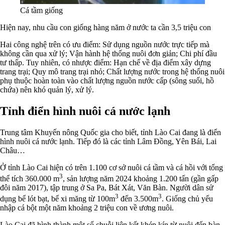
Cá tầm giống
Hiện nay, nhu cầu con giống hàng năm ở nước ta cần 3,5 triệu con
Hai công nghệ trên có ưu điểm: Sử dụng nguồn nước trực tiếp mà
không cần qua xử lý; Vận hành hệ thống nuôi đơn giản; Chi phí đầu
tư thấp. Tuy nhiên, có nhược điểm: Hạn chế về địa điểm xây dựng
trang trại; Quy mô trang trại nhỏ; Chất lượng nước trong hệ thống nuôi
phụ thuộc hoàn toàn vào chất lượng nguồn nước cấp (sông suối, hồ
chứa) nên khó quản lý, xử lý.
Tỉnh điển hình nuôi cá nước lạnh
Trung tâm Khuyến nông Quốc gia cho biết, tỉnh Lào Cai đang là điển
hình nuôi cá nước lạnh. Tiếp đó là các tỉnh Lâm Đồng, Yên Bái, Lai
Châu…
Ở tỉnh Lào Cai hiện có trên 1.100 cơ sở nuôi cá tầm và cá hồi với tổng
3
thể tích 360.000 m
, sản lượng năm 2024 khoảng 1.200 tấn (gần gấp
đôi năm 2017), tập trung ở Sa Pa, Bát Xát, Văn Bàn. Người dân sử
3
3
dụng bể lót bạt, bể xi măng từ 100m
đến 3.500m
. Giống chủ yếu
nhập cá bột một năm khoảng 2 triệu con về ương nuôi.
Lào Cai đã hình thành một số chuỗi liên kết khép kín từ nuôi đến bàn