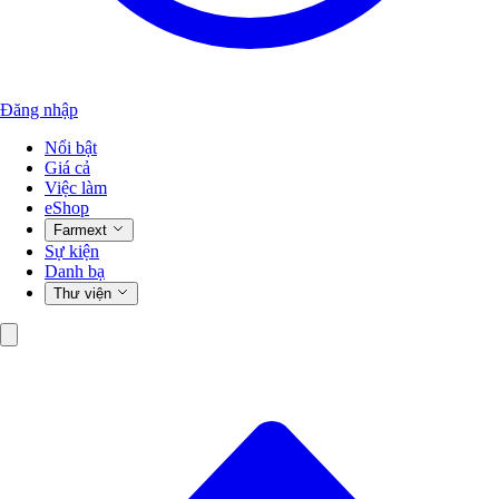
Đăng nhập
Nổi bật
Giá cả
Việc làm
eShop
Farmext
Sự kiện
Danh bạ
Thư viện