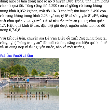
dụng nuôi cá tầm trong một số ao ở huyện Đức Trọng, tỉnh Lâm Đồng
cho kết quả tốt. Tổng cộng thả 4.290 con cá giống có trọng lượng
2
trung bình 0,052 kg/con, mật độ 10-13 con/m
; thu hoạch 3.490 con
có trọng lượng trung bình 2,23 kg/con; tỷ lệ cá sống gần 81,4%, năng
2
suất bình quân 23,4 kg/m
. Hệ số tiêu tốn thức ăn (FCR) bình quân
1,7. Hiệu quả kinh tế cao, đặc biệt giữ được nguồn nước luôn có độ
trong 0,7-0,8.
Với kết quả trên, chuyên gia Lê Văn Diệu đề xuất ứng dụng rộng rãi
công nghệ “sông trong ao” để nuôi cá tầm, nâng cao hiệu quả kinh tế
và sử dụng hợp lý tài nguyên nước, bảo vệ môi trường.
#cá tầm
#nuôi cá tầm