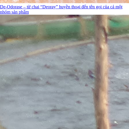
De-Odorase – từ chai “Deoray” huyền thoại đến tên gọi của cả một
nhóm sản phẩm