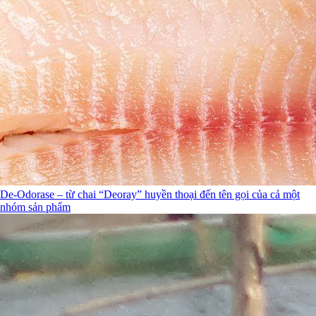
De-Odorase – từ chai “Deoray” huyền thoại đến tên gọi của cả một
nhóm sản phẩm