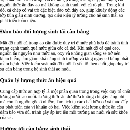
nguồn thức ăn đáy ao mà không cạnh tranh với cá rô phi. Trong khi
đó, cá chép có vai trò đặc biệt, đào xới đáy ao, giúp khuấy động các
lớp bùn giàu dinh dưỡng, tạo điều kiện lý tưởng cho hệ sinh thái ao
phát triển toàn diện.
Đảm bảo đối tượng sinh tái cân bằng
Mật độ nuôi cá trong ao cần được duy trì ở mức phù hợp để tránh tình
trạng cạnh tranh quá mức giữa các cá thể. Khi mật độ cá quá cao,
nguồn tài nguyên như thức ăn, oxy và không gian sống sẽ trở nên
khan hiếm, làm giảm khả năng sinh trưởng và tăng nguy cơ bùng phát
mầm bệnh. Việc kiểm soát mật độ nuôi là yếu tố then chốt giúp duy trì
sự cân bằng trong hệ sinh thái ao nuôi.
Quản lý lượng thức ăn hiệu quả
Cung cấp thức ăn hợp lý là một phần quan trọng trong việc duy trì chất
lượng nước ao nuôi. Lượng thức ăn dư thừa không chỉ gây lãng phí
mà còn là nguồn gốc ô nhiễm, làm tích tụ các chất hữu cơ và thúc đẩy
sự phát triển của vi khuẩn có hại. Việc kiểm soát lượng thức ăn cần
đảm bảo vừa đủ, tránh gây áp lực lên môi trường ao nuôi và sức khỏe
của cá.
Hướng tới cân bằng sinh thái