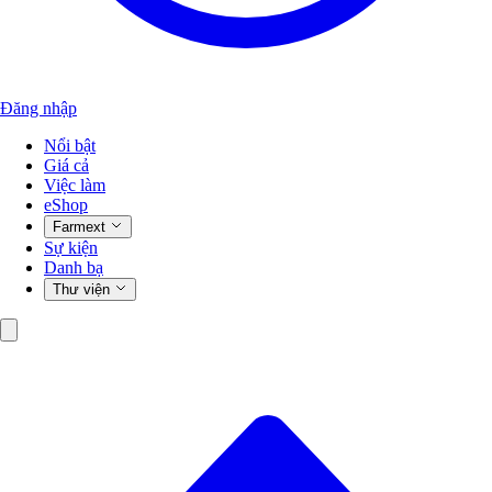
Đăng nhập
Nổi bật
Giá cả
Việc làm
eShop
Farmext
Sự kiện
Danh bạ
Thư viện