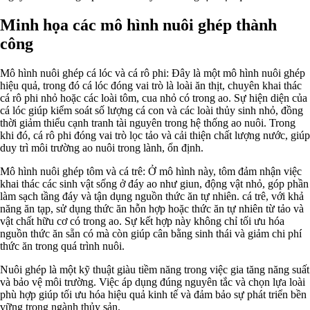
Minh họa các mô hình nuôi ghép thành
công
Mô hình nuôi ghép cá lóc và cá rô phi: Đây là một mô hình nuôi ghép
hiệu quả, trong đó cá lóc đóng vai trò là loài ăn thịt, chuyên khai thác
cá rô phi nhỏ hoặc các loài tôm, cua nhỏ có trong ao. Sự hiện diện của
cá lóc giúp kiểm soát số lượng cá con và các loài thủy sinh nhỏ, đồng
thời giảm thiểu cạnh tranh tài nguyên trong hệ thống ao nuôi. Trong
khi đó, cá rô phi đóng vai trò lọc tảo và cải thiện chất lượng nước, giúp
duy trì môi trường ao nuôi trong lành, ổn định.
Mô hình nuôi ghép tôm và cá trê: Ở mô hình này, tôm đảm nhận việc
khai thác các sinh vật sống ở đáy ao như giun, động vật nhỏ, góp phần
làm sạch tầng đáy và tận dụng nguồn thức ăn tự nhiên. cá trê, với khả
năng ăn tạp, sử dụng thức ăn hỗn hợp hoặc thức ăn tự nhiên từ tảo và
vật chất hữu cơ có trong ao. Sự kết hợp này không chỉ tối ưu hóa
nguồn thức ăn sẵn có mà còn giúp cân bằng sinh thái và giảm chi phí
thức ăn trong quá trình nuôi.
Nuôi ghép là một kỹ thuật giàu tiềm năng trong việc gia tăng năng suất
và bảo vệ môi trường. Việc áp dụng đúng nguyên tắc và chọn lựa loài
phù hợp giúp tối ưu hóa hiệu quả kinh tế và đảm bảo sự phát triển bền
vững trong ngành thủy sản.