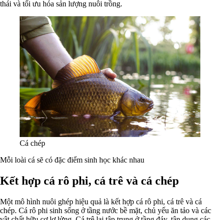
thái và tối ưu hóa sản lượng nuôi trồng.
Cá chép
Mỗi loài cá sẽ có đặc điểm sinh học khác nhau
Kết hợp cá rô phi, cá trê và cá chép
Một mô hình nuôi ghép hiệu quả là kết hợp cá rô phi, cá trê và cá
chép. Cá rô phi sinh sống ở tầng nước bề mặt, chủ yếu ăn tảo và các
vật chất hữu cơ lơ lửng. Cá trê lại tập trung ở tầng đáy, tận dụng các