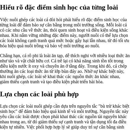
Hiểu rõ đặc điểm sinh học của từng loài
Việc nuôi ghép các loài cá đòi hỏi phải hiểu rõ đặc điểm sinh học của
từng loài để đảm bảo sự cân bằng trong môi trường sống. Mỗi loài cá
có các nhu cầu về thức ăn, thói quen sinh hoạt và điều kiện sống khác
nhau. Khi nắm vững những đặc điểm này, người nuôi có thể lựa chọn
các loài không cạnh tranh quá mức hoặc gây hại lẫn nhau, từ đó tối ưu
hóa hiệu quả nuôi trồng và bảo vệ môi trường ao nuôi.
Chẳng hạn, cá rô phi là loài ăn tạp, dễ thích nghi với nhiều loại thức ăn
như tảo và vật chất hữu cơ. Cá trê lại có khả năng sinh tồn tốt trong
điều kiện nước ít oxy và chuyên ăn ở tầng đáy. Trong khi đó, cá chép
thường ăn các loại thức ăn từ lớp bùn đáy ao. Nhờ sự khác biệt này,
khi nuôi ghép, các loài sẽ khai thác các nguồn thức ăn khác nhau,
giảm thiểu cạnh tranh và tạo điều kiện phát triển hài hòa.
Lựa chọn các loài phù hợp
Lựa chọn các loài nuôi ghép cần dựa trên nguyên tắc "bù trừ khác biệt
sinh học" để đảm bảo hiệu quả kinh tế và môi trường. Nguyên tắc này
yêu cầu các loài được chọn phải khai thác các nguồn tài nguyên khác
nhau trong ao, từ đó giảm thiểu sự cạnh tranh và tận dụng tối đa điều
kiện tự nhiên. Việc phối hợp hợp lý sẽ giúp duy trì sự cân bằng sinh