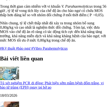
Trong thời gian cảm nhiễm với vi khuẩn
V. Parahaemolyticus
trong 56
giờ , tỷ lệ tử vong tích lũy của chế độ ăn cho bào ngư có chứa MOS
thấp hơn đáng kể so với nhóm đối chứng ở mỗi thời điểm ( P <0,05).
Nhìn chung, tỷ lệ chết thấp nhất đã xảy ra trong nhóm bổ sung
0,80g/kg và cao nhất là nghiệm thức đối chứng. Tóm lại, việc đưa
MOS vào chế độ ăn rõ ràng có tác động tích cực đến khả năng tăng
trưởng, khả năng miễn dịch và khả năng kháng bệnh của bào ngư, với
mức MOS tối ưu ở mức 0,80g/kg trong chế độ ăn.
#Kỹ thuật
#bào ngư
#Vibro Parahemolyticus
Bài viết liên quan
Tủ xét nghiệm PCR di động: Phát hiện sớm mầm bệnh đốm trắng, vi
bào tử trùng (EPH) ngay tại bờ ao
18/03/2026