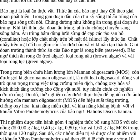
thuật nuôi tối ưu cho loài hải sản này là cần thiết.
Bào ngư là loài ăn thực vật. Thức ăn của bào ngư thay đổi theo giai
đoạn phát triển. Trong giai đoạn đầu của chu kỳ sống thì ấu trùng của
bào ngư sống trôi nổi. Chúng dường như không ăn trong giai đoạn ấu
trùng. Khi kết thúc giai đoạn ấu trùng, phù du chúng chuyển sang
sống bám. Ấu trùng bám dùng lưỡi sừng để cạp các tảo san hô
(coralline) hoặc lớp chất nhầy trên bề mặt đá (slime) lấy thức ăn. Chất
nhầy trên mặt đá bao gồm các tảo đơn bào và vi khuẩn tạo thành. Giai
đoạn trưởng thành thức ăn của Bào ngư là rong biển (seaweed). Bào
ngư thích ăn rong đỏ (red algae), loại rong nâu (brown algae) và vài
loại rong lục (green algae).
Trong rong biển chứa hàm lượng lớn Mannan oligosacarit (MOS), còn
được gọi là glucomannan oligosacarit, là một loại oligosacarit đóng vai
trò quan trọng trong việc tăng cường miễn dịch, chống oxy hóa và
kích thích tăng trưởng cho động vật nuôi, tuy nhiên chưa có nghiên
cứu rõ ràng. Do đó, thử nghiệm này được thực hiện để nghiên cứu ảnh
hưởng của mannan oligosacarit (MOS) đến hiệu suất tăng trưởng,
chống oxy hóa, khả năng miễn dịch và khả năng kháng bệnh với vi
khuẩn Vibro Parahemolyticus của bào ngư Haliotis Discus hannai.
Thí nghiệm được tiến hành gồm 4 nghiệm thức bổ sung MOS với các
nồng độ 0,00 g / kg, 0,40 g / kg, 0,80 g / kg và 1,60 g / kg MOS trong
thời gian 120 ngày. Sau đó, các nhóm điều trị sẻ được cảm nhiễm với
vi khuẩn Vibro Parahemolyticus và theo dõi tỉ lệ chết trong vòng 10