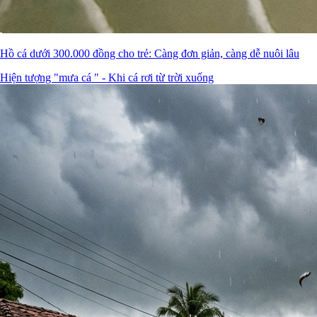
Hồ cá dưới 300.000 đồng cho trẻ: Càng đơn giản, càng dễ nuôi lâu
Hiện tượng "mưa cá " - Khi cá rơi từ trời xuống