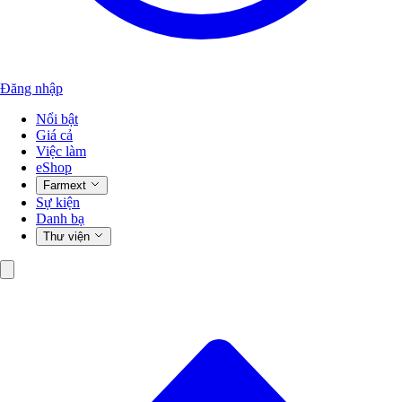
Đăng nhập
Nổi bật
Giá cả
Việc làm
eShop
Farmext
Sự kiện
Danh bạ
Thư viện