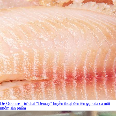
De-Odorase – từ chai “Deoray” huyền thoại đến tên gọi của cả một
nhóm sản phẩm