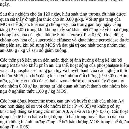
ngày.
Sau thử nghiệm cho ăn 120 ngày, hiệu suất tăng trưởng tốt nhất được
quan sát thấy ở nghiệm thức cho ăn 0,80 g/kg. Với sự gia tăng của
MOS chế độ ăn, khả năng chống oxy hóa trong gan tụy ngày càng
tăng (P <0,05) trong khi không thấy sự khác biệt đáng kể về hoạt động
chống oxy hóa của glutathione S transferase ( P > 0,05). Hoạt động
chống oxy hóa của superoxide effutase và glutathione peroxidase được
tăng lên sau khi bổ sung MOS và đạt giá trị cao nhất trong nhóm cho
ăn 0,80 g / kg và sau đó giảm xuống.
Các thông số liên quan đến miễn dịch bị ảnh hưởng đáng kể khi bổ
sung MOS vào khẩu phần ăn. Cụ thể, hoạt động của phosphatase kiềm
và acid phosphatase trong gan tụy và huyết thanh của các nghiệm thức
cho ăn MOS cao hơn đáng kể so với nhóm đối chứng (P <0,05) . Hơn
nữa, giá trị cao nhất của cả hai enzyme được quan sát thấy ở gan tụy
của nhóm 0,80 g/ kg, tương tự khi quan sát huyết thanh của nhóm bào
ngư ở nghiệm thức 1,60 g / kg MOS.
Các hoạt động lysozyme trong gan tụy và huyết thanh của nhóm A4
cao hơn đáng kể so với các nhóm khác ( P <0,05) và không có sự
khác biệt đáng kể trong các nhóm A0, A8 và A16 (P > 0,05). Các hoạt
động của tế bào chất và hoạt động hô hấp trong huyết thanh của bào
ngư không bị ảnh hưởng đáng kể bởi hàm lượng MOS trong chế độ ăn
uống (P > 0,05).