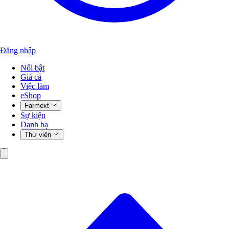
Đăng nhập
Nổi bật
Giá cả
Việc làm
eShop
Farmext
Sự kiện
Danh bạ
Thư viện