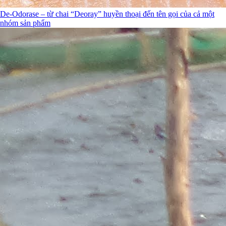
De-Odorase – từ chai “Deoray” huyền thoại đến tên gọi của cả một
nhóm sản phẩm