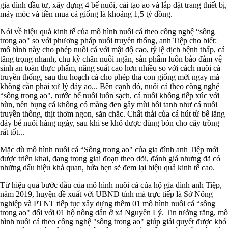
gia đình đầu tư, xây dựng 4 bể nuôi, cải tạo ao và lắp đặt trang thiết bị,
máy móc và tiền mua cá giống là khoảng 1,5 tỷ đồng.
Nói về hiệu quả kinh tế của mô hình nuôi cá theo công nghệ “sông
trong ao" so với phương pháp nuôi truyền thống, anh Tiệp cho biết:
mô hình này cho phép nuôi cá với mật độ cao, tỷ lệ dịch bệnh thấp, cá
tăng trọng nhanh, chu kỳ chăn nuôi ngắn, sản phẩm luôn bảo đảm vệ
sinh an toàn thực phẩm, năng suất cao hơn nhiều so với cách nuôi cá
truyền thống, sau thu hoạch cá cho phép thả con giống mới ngay mà
không cần phải xử lý đáy ao... Bên cạnh đó, nuôi cá theo công nghệ
“sông trong ao", nước bể nuôi luôn sạch, cá nuôi không tiếp xúc với
bùn, nên bụng cá không có màng đen gây mùi hôi tanh như cá nuôi
truyền thống, thịt thơm ngon, săn chắc. Chất thải của cá hút từ bể lắng
đáy bể nuôi hàng ngày, sau khi se khô được dùng bón cho cây trồng
rất tốt...
Mặc dù mô hình nuôi cá “Sông trong ao" của gia đình anh Tiệp mới
được triển khai, đang trong giai đoạn theo dõi, đánh giá nhưng đã có
những dấu hiệu khả quan, hứa hẹn sẽ đem lại hiệu quả kinh tế cao.
Từ hiệu quả bước đầu của mô hình nuôi cá của hộ gia đình anh Tiệp,
năm 2019, huyện đề xuất với UBND tỉnh mà trực tiếp là Sở Nông
nghiệp và PTNT tiếp tục xây dựng thêm 01 mô hình nuôi cá “sông
trong ao" đối với 01 hộ nông dân ở xã Nguyên Lý. Tin tưởng rằng, mô
hình nuôi cá theo công nghệ "sông trong ao" giúp giải quyết được khó