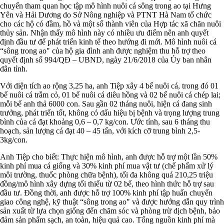
chuyến tham quan học tập mô hình nuôi cá sông trong ao tại Hưng
Yên và Hải Dương do Sở Nông nghiệp và PTNT Hà Nam tổ chức
cho các hộ có đầm, hồ và một số thành viên của Hợp tác xã chăn nuôi
thủy sản. Nhận thấy mô hình này có nhiều ưu điểm nên anh quyết
định đầu tư để phát triển kinh tế theo hướng đi mới. Mô hình nuôi cá
“sông trong ao" của hộ gia đình anh được nghiệm thu hỗ trợ theo
quyết định số 994/QĐ – UBND, ngày 21/6/2018 của Ủy ban nhân
dân tỉnh.
Với diện tích ao rộng 3,25 ha, anh Tiệp xây 4 bể nuôi cá, trong đó 01
bể nuôi cá trắm cỏ, 01 bể nuôi cá diêu hồng và 02 bể nuôi cá chép lai;
mỗi bể anh thả 6000 con. Sau gần 02 tháng nuôi, hiện cá đang sinh
trưởng, phát triển tốt, không có dấu hiệu bị bệnh và trọng lượng trung
bình của cá đạt khoảng 0,6 – 0,7 kg/con. Ước tính, sau 6 tháng thu
hoạch, sản lượng cá đạt 40 – 45 tấn, với kích cỡ trung bình 2,5-
3kg/con.
Anh Tiệp cho biết: Thực hiện mô hình, anh được hỗ trợ một lần 50%
kinh phí mua cá giống và 30% kinh phí mua vật tư (chế phẩm xử lý
môi trường, thuốc phòng chữa bệnh), tối đa không quá 210,25 triệu
đồng/mô hình xây dựng tối thiểu từ 02 bể, theo hình thức hỗ trợ sau
đầu tư. Đồng thời, anh được hỗ trợ 100% kinh phí tập huấn chuyển
giao công nghệ, kỹ thuật “sông trong ao" và được hướng dẫn quy trình
sản xuất từ lựa chọn giống đến chăm sóc và phòng trừ dịch bệnh, bảo
đảm sản phẩm sạch, an toàn, hiệu quả cao. Tổng nguồn kinh phí mà