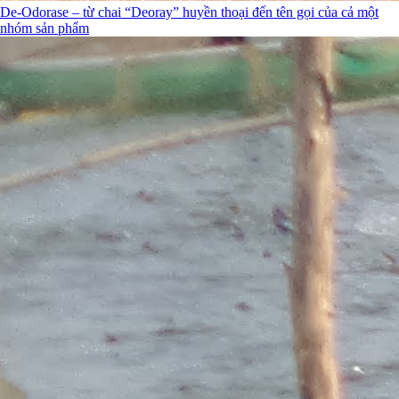
De-Odorase – từ chai “Deoray” huyền thoại đến tên gọi của cả một
nhóm sản phẩm