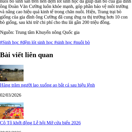
nuôi bò sinh sản trên nền đệm lót sinh học đã giúp đàn bò của gia đình
ông Đoàn Văn Cường luôn khỏe mạnh, góp phần bảo vệ môi trường
và nâng cao hiệu quả kinh tế trong chăn nuôi. Hiện, Trang trại bò
giống của gia đình ông Cường đã cung ứng ra thị trường hơn 10 con
bò giống, sau khi trừ chi phí cho thu lãi gần 200 triệu đồng.
Nguồn: Trung tâm Khuyến nông Quốc gia
#Sinh học
#đệm lót sinh học
#sinh học
#nuôi bò
Bài viết liên quan
Hàng trăm người lao xuống ao bắt cá sau hiệu lệnh
02/03/2026
Cô Tô khởi động Lễ hội Mở cửa biển 2026