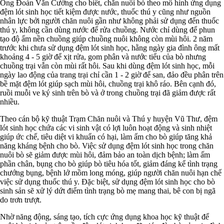
Ông Đoàn Văn Cường cho biết, chăn nuôi bò theo mô hình ứng dụng
đệm lót sinh học tiết kiệm được nước, thuốc thú y cũng như nguồn
nhân lực bởi người chăn nuôi gần như không phải sử dụng đến thuốc
thú y, không cần dùng nước để rửa chuồng. Nước chỉ dùng để phun
tạo độ ẩm nền chuồng giúp chuồng nuôi không còn mùi hôi. 2 năm
trước khi chưa sử dụng đệm lót sinh học, hằng ngày gia đình ông mất
khoảng 4 - 5 giờ để xịt rửa, gom phân và nước tiểu của bò nhưng
chuồng trại vẫn còn mùi rất hôi. Sau khi dùng đệm lót sinh học, mỗi
ngày lao động của trang trại chỉ cần 1 - 2 giờ để san, đảo đều phân trên
bề mặt đệm lót giúp sạch mùi hôi, chuồng trại khô ráo. Bên cạnh đó,
ruồi muỗi ve ký sinh trên bò và ở trong chuồng trại đã giảm được rất
nhiều.
Theo cán bộ kỹ thuật Trạm Chăn nuôi và Thú y huyện Vũ Thư, đệm
lót sinh học chứa các vi sinh vật có lợi luôn hoạt động và sinh nhiệt
giúp ức chế, tiêu diệt vi khuẩn có hại, làm ấm cho bò giúp tăng khả
năng kháng bệnh cho bò. Việc sử dụng đệm lót sinh học trong chăn
nuôi bò sẽ giảm được mùi hôi, đảm bảo an toàn dịch bệnh; làm ấm
phần chân, bụng cho bò giúp bò tiêu hóa tốt, giảm đáng kể tình trạng
chướng bụng, bệnh lở mồm long móng, giúp người chăn nuôi hạn chế
việc sử dụng thuốc thú y. Đặc biệt, sử dụng đệm lót sinh học cho bò
sinh sản sẽ xử lý dứt điểm tình trạng bò mẹ mang thai, bê con bị ngã
do trơn trượt.
Nhờ năng động, sáng tạo, tích cực ứng dụng khoa học kỹ thuật để