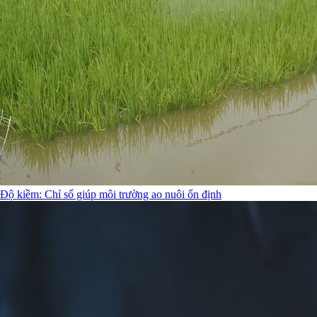
Độ kiềm: Chỉ số giúp môi trường ao nuôi ổn định