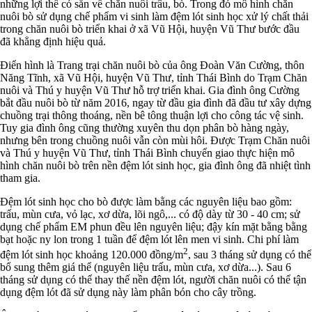
những lợi thế có sẵn về chăn nuôi trâu, bò. Trong đó mô hình chăn
nuôi bò sử dụng chế phẩm vi sinh làm đệm lót sinh học xử lý chất thải
trong chăn nuôi bò triển khai ở xã Vũ Hội, huyện Vũ Thư bước đầu
đã khẳng định hiệu quả.
Điển hình là Trang trại chăn nuôi bò của ông Đoàn Văn Cường, thôn
Năng Tĩnh, xã Vũ Hội, huyện Vũ Thư, tỉnh Thái Bình do Trạm Chăn
nuôi và Thú y huyện Vũ Thư hỗ trợ triển khai. Gia đình ông Cường
bắt đầu nuôi bò từ năm 2016, ngay từ đầu gia đình đã đầu tư xây dựng
chuồng trại thông thoáng, nền bê tông thuận lợi cho công tác vệ sinh.
Tuy gia đình ông cũng thường xuyên thu dọn phân bò hàng ngày,
nhưng bên trong chuồng nuôi vẫn còn mùi hôi. Được Trạm Chăn nuôi
và Thú y huyện Vũ Thư, tỉnh Thái Bình chuyển giao thực hiện mô
hình chăn nuôi bò trên nền đệm lót sinh học, gia đình ông đã nhiệt tình
tham gia.
Đệm lót sinh học cho bò được làm bằng các nguyên liệu bao gồm:
trấu, mùn cưa, vỏ lạc, xơ dừa, lõi ngô,... có độ dày từ 30 - 40 cm; sử
dụng chế phẩm EM phun đều lên nguyên liệu; đậy kín mặt bằng bằng
bạt hoặc ny lon trong 1 tuần để đệm lót lên men vi sinh. Chi phí làm
2
đệm lót sinh học khoảng 120.000 đồng/m
, sau 3 tháng sử dụng có thể
bổ sung thêm giá thể (nguyên liệu trấu, mùn cưa, xơ dừa...). Sau 6
tháng sử dụng có thể thay thế nền đệm lót, người chăn nuôi có thể tận
dụng đệm lót đã sử dụng này làm phân bón cho cây trồng.