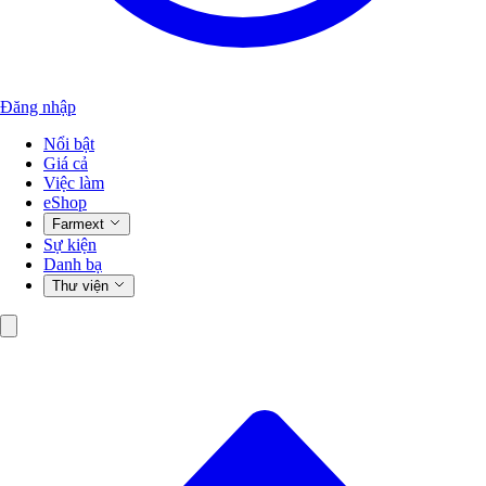
Đăng nhập
Nổi bật
Giá cả
Việc làm
eShop
Farmext
Sự kiện
Danh bạ
Thư viện