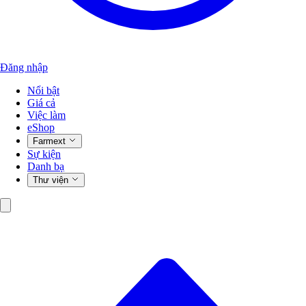
Đăng nhập
Nổi bật
Giá cả
Việc làm
eShop
Farmext
Sự kiện
Danh bạ
Thư viện