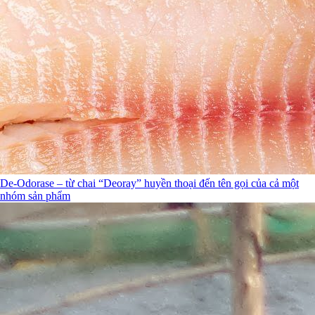
De-Odorase – từ chai “Deoray” huyền thoại đến tên gọi của cả một
nhóm sản phẩm