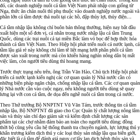
đó, các doanh nghiệp nuôi cá tầm Việt Nam phải nhập con giống từ
Nga, thức ăn chăn nuôi thì phụ thuộc vào doanh nghiệp nước ngoài và
phần lớn cá tầm được thả nuôi tại các hồ, đập thủy lợi, thủy điện…
Cá tầm nhập lậu không chỉ buôn bán thông thường, hiện nay bắt đầu
xuất hiện một số đơn vị, cá nhân trong nước nhập lậu cá tầm Trung
Quốc, dùng các trại nuôi cá tại miền Bắc làm vỏ bọc để hợp thức hóa
thành cá tầm Việt Nam. Theo Hiệp hội phát triển nuôi cá nước lạnh, cá
tầm lậu giá rẻ này không chỉ làm tê liệt mạng lưới phân phối cá tầm
được sản xuất trong nước mà còn khiến hàng nghìn nông dân bị mất
việc làm, còn người tiêu dùng thì hoang mang.
Trước thực trạng nêu trên, ông Trần Văn Hào, Chủ tịch Hiệp hội phát
triển cá nước lạnh kiến nghị các cơ quan quản lý Nhà nước cần có
những biện pháp ngăn chặn, chống nhập lậu cá tầm. Các cơ quan quản
lý Nhà nước cần vào cuộc ngay, nếu không người tiêu dùng sẽ quay
lưng lại với con cá tầm, đe dọa đến nghề nuôi cá tầm trong cả nước.
Theo Thứ trưởng Bộ NNPTNT Vũ Văn Tám, trước thông tin cá tầm
nhập lậu, Bộ NNPTNT đã giao cho Cục Quản lý chất lượng nông lâm
sản và thủy sản chỉ đạo giám sát và kiểm định chất lượng các sản
phẩm tại các chợ nhằm đảm bảo an toàn cho người tiêu dùng; đồng
thời bộ cũng yêu cầu hệ thống thanh tra chuyên ngành, lực lượng thú y
khẩn trương kiểm dịch thú y các loại thủy sản nhập lậu qua biên giới,
đặc biệt là cá tầm để đánh giá nguy cơ lây lan dịch bệnh thủy sản và