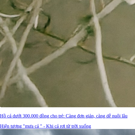
Hồ cá dưới 300.000 đồng cho trẻ: Càng đơn giản, càng dễ nuôi lâu
Hiện tượng "mưa cá " - Khi cá rơi từ trời xuống