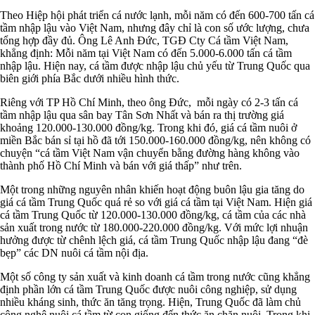
Theo Hiệp hội phát triển cá nước lạnh, mỗi năm có đến 600-700 tấn cá
tầm nhập lậu vào Việt Nam, nhưng đây chỉ là con số ước lượng, chưa
tổng hợp đầy đủ. Ông Lê Anh Đức, TGĐ Cty Cá tầm Việt Nam,
khẳng định: Mỗi năm tại Việt Nam có đến 5.000-6.000 tấn cá tầm
nhập lậu. Hiện nay, cá tầm được nhập lậu chủ yếu từ Trung Quốc qua
biên giới phía Bắc dưới nhiều hình thức.
Riêng với TP Hồ Chí Minh, theo ông Đức, mỗi ngày có 2-3 tấn cá
tầm nhập lậu qua sân bay Tân Sơn Nhất và bán ra thị trường giá
khoảng 120.000-130.000 đồng/kg. Trong khi đó, giá cá tầm nuôi ở
miền Bắc bán sỉ tại hồ đã tới 150.000-160.000 đồng/kg, nên không có
chuyện “cá tầm Việt Nam vận chuyển bằng đường hàng không vào
thành phố Hồ Chí Minh và bán với giá thấp” như trên.
Một trong những nguyên nhân khiến hoạt động buôn lậu gia tăng do
giá cá tầm Trung Quốc quá rẻ so với giá cá tầm tại Việt Nam. Hiện giá
cá tầm Trung Quốc từ 120.000-130.000 đồng/kg, cá tầm của các nhà
sản xuất trong nước từ 180.000-220.000 đồng/kg. Với mức lợi nhuận
hưởng được từ chênh lệch giá, cá tầm Trung Quốc nhập lậu đang “đè
bẹp” các DN nuôi cá tầm nội địa.
Một số công ty sản xuất và kinh doanh cá tầm trong nước cũng khẳng
định phần lớn cá tầm Trung Quốc được nuôi công nghiệp, sử dụng
nhiều kháng sinh, thức ăn tăng trọng. Hiện, Trung Quốc đã làm chủ
công nghệ nuôi cá tầm từ con giống đến thức ăn chăn nuôi. Trong khi