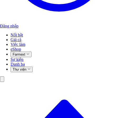
Đăng nhập
Nổi bật
Giá cả
Việc làm
eShop
Farmext
Sự kiện
Danh bạ
Thư viện