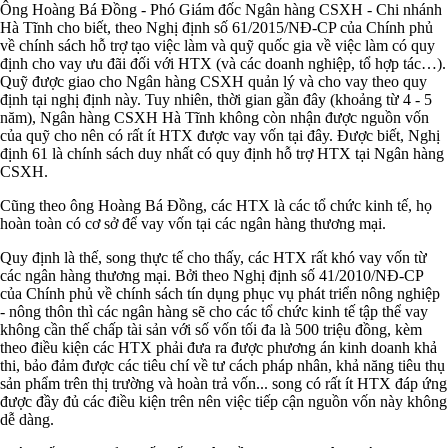
Ông Hoàng Bá Đồng - Phó Giám đốc Ngân hàng CSXH - Chi nhánh
Hà Tĩnh cho biết, theo Nghị định số 61/2015/NĐ-CP của Chính phủ
về chính sách hỗ trợ tạo việc làm và quỹ quốc gia về việc làm có quy
định cho vay ưu đãi đối với HTX (và các doanh nghiệp, tổ hợp tác…).
Quỹ được giao cho Ngân hàng CSXH quản lý và cho vay theo quy
định tại nghị định này. Tuy nhiên, thời gian gần đây (khoảng từ 4 - 5
năm), Ngân hàng CSXH Hà Tĩnh không còn nhận được nguồn vốn
của quỹ cho nên có rất ít HTX được vay vốn tại đây. Được biết, Nghị
định 61 là chính sách duy nhất có quy định hỗ trợ HTX tại Ngân hàng
CSXH.
Cũng theo ông Hoàng Bá Đồng, các HTX là các tổ chức kinh tế, họ
hoàn toàn có cơ sở để vay vốn tại các ngân hàng thương mại.
Quy định là thế, song thực tế cho thấy, các HTX rất khó vay vốn từ
các ngân hàng thương mại. Bởi theo Nghị định số 41/2010/NĐ-CP
của Chính phủ về chính sách tín dụng phục vụ phát triển nông nghiệp
- nông thôn thì các ngân hàng sẽ cho các tổ chức kinh tế tập thể vay
không cần thế chấp tài sản với số vốn tối đa là 500 triệu đồng, kèm
theo điều kiện các HTX phải đưa ra được phương án kinh doanh khả
thi, bảo đảm được các tiêu chí về tư cách pháp nhân, khả năng tiêu thụ
sản phẩm trên thị trường và hoàn trả vốn... song có rất ít HTX đáp ứng
được đầy đủ các điều kiện trên nên việc tiếp cận nguồn vốn này không
dễ dàng.