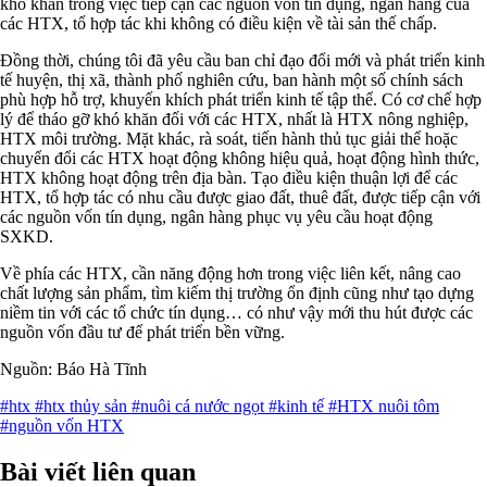
khó khăn trong việc tiếp cận các nguồn vốn tín dụng, ngân hàng của
các HTX, tổ hợp tác khi không có điều kiện về tài sản thế chấp.
Đồng thời, chúng tôi đã yêu cầu ban chỉ đạo đổi mới và phát triển kinh
tế huyện, thị xã, thành phố nghiên cứu, ban hành một số chính sách
phù hợp hỗ trợ, khuyến khích phát triển kinh tế tập thể. Có cơ chế hợp
lý để tháo gỡ khó khăn đối với các HTX, nhất là HTX nông nghiệp,
HTX môi trường. Mặt khác, rà soát, tiến hành thủ tục giải thể hoặc
chuyển đổi các HTX hoạt động không hiệu quả, hoạt động hình thức,
HTX không hoạt động trên địa bàn. Tạo điều kiện thuận lợi để các
HTX, tổ hợp tác có nhu cầu được giao đất, thuê đất, được tiếp cận với
các nguồn vốn tín dụng, ngân hàng phục vụ yêu cầu hoạt động
SXKD.
Về phía các HTX, cần năng động hơn trong việc liên kết, nâng cao
chất lượng sản phẩm, tìm kiếm thị trường ổn định cũng như tạo dựng
niềm tin với các tổ chức tín dụng… có như vậy mới thu hút được các
nguồn vốn đầu tư để phát triển bền vững.
Nguồn: Báo Hà Tĩnh
#htx
#htx thủy sản
#nuôi cá nước ngọt
#kinh tế
#HTX nuôi tôm
#nguồn vốn HTX
Bài viết liên quan