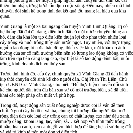
những phương án, kế hoạch giúp người dân chuyển đổi sinh kế, cải
thiện thu nhập, từng bước ổn định cuộc sống. Đến nay, nhiều mô hình
chuyển đổi sinh kế trong tỉnh đạt kết quả tốt, mang lại hiệu quả khả
quan.
Vĩnh Giang là một xã bãi ngang của huyện Vĩnh Linh,Quảng Trị có
hệ thống đất đai đa dạng, diện tích đất có mặt nước chuyên dùng ao
hồ, đầm đìa khá lớn tạo điều kiện thuận lợi cho phát triển nhiều loại
cây trồng và nuôi trồng thủy sản nước ngọt. Tuy nhiên, với thực trạng
nguồn lao động trên địa bàn đông, thiếu việc làm, mặt khác do ảnh
hưởng của sự cố môi trường biển nên số lượng lao động không có việc
làm trên địa bàn càng tăng cao, đặc biệt là số lao động đánh bắt, nuôi
trồng, kinh doanh dịch vụ thủy sản.
Trước tình hình đó, cấp ủy, chính quyền xã Vĩnh Giang đã tiến hành
kịp thời chuyển đổi sinh kế cho người dân. Chị Phan Thị Liên, Chủ
tịch UBND xã Vĩnh Giang, cho biết: “Để thực hiện chuyển đổi sinh
kế cho người dân trên địa bàn sau sự cố môi trường biển, xã đã triển
khai các biện pháp cần thiết và phù hợp.
Trong đó, hoạt động sản xuất nông nghiệp được coi là vấn đề then
chốt. Ngoài cây hồ tiêu và lúa, chúng tôi hướng dẫn người dân mở
rộng diện tích các loại cây trồng cạn có chất lượng cao như đậu xanh,
mướp đắng, khoai lang, lạc, ném, sả… kết hợp với hình thức trồng
thuần, luân canh, xen canh gối vụ thích hợp để tăng hệ số sử dụng đất
và giá trị kinh tế trên một đơn vị diện tích.