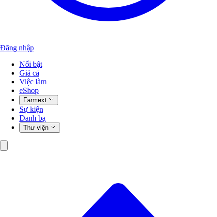
Đăng nhập
Nổi bật
Giá cả
Việc làm
eShop
Farmext
Sự kiện
Danh bạ
Thư viện