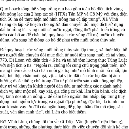
Quy hoạch tổng thể vùng trồng rau bao gồm toàn bộ diện tích vùng
đất trồng lạc của 2 hợp tác xã (HTX) Tân Mỹ và Cổ Mỹ với tổng diện
tích 56 ha để thực hiện mô hình trồng rau củ tập trung”. Xã Vĩnh
Giang đã lập kế hoạch cho người dân chuyển đổi mục đích sử dụng
đất từ trồng lúa sang nuôi cá nước ngọt, đồng thời phát triển trồng cỏ
trên các bờ ao để chăn bò, quy hoạch các vùng đất mặt nước chuyên
dùng, sửa sang hệ thống ao hồ để phát triển nuôi trồng thủy sản.
Để quy hoạch các vùng nuôi trồng thủy sản tập trung, xã thực hiện hỗ
trợ người dân chuyển đổi mục đích từ nuôi tôm sang nuôi cá tại vùng
773, Di Loan với diện tích 4,6 ha và tại hồ tôm lương thực Tùng Luật
với diện tích 6 ha. “Ngoài ra, chúng tôi cũng chú trọng phát triển, mở
mang thêm các cơ sở chăn nuôi gia trại như mô hình nuôi bò nhốt, lợn
nái, lợn thịt, chăn nuôi gà, vịt… tại vị trí đất của các hộ dân bị ảnh
hưởng ở các thôn; chú trọng đầu tư phát triển sản xuất nông nghiệp,
duy trì và khuyến khích người dân đầu tư mở rộng các ngành nghề
dịch vụ như mộc nề, xay xát, gia công cơ khí, làm bún bánh, các dịch
vụ kinh doanh ăn uống… để đảm bảo nguồn thu nhập; tập trung huy
động mọi nguồn lực trong và ngoài địa phương, đặc biệt là tranh thủ
các khoản vay ưu đãi của ngân hàng để giúp nhân dân mở rộng sản
xuất, yên tâm canh tác”, chị Liên cho biết thêm.
Rời Vĩnh Linh, chúng tôi tìm về xã Triệu Vân (huyện Triệu Phong),
một trong những địa phương thực hiện tốt việc chuyển đổi sinh kế cho