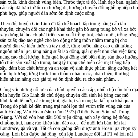
sản xuất, kinh doanh vùng biển. Trước thực tế đó, lãnh đạo ban, ngành
các cấp đã trăn trở tìm ra hướng đi, hướng chuyển đổi nghề nghiệp cho
phù hợp, giúp người dân sớm ổn định cuộc sống.
Theo đó, huyện Gio Linh đã lập kế hoạch tập trung nâng cấp tàu
thuyền, chuyển đổi các nghề khai thác gần bờ sang trung bờ và xa bờ;
xây dựng kế hoạch phát triển sản xuất trồng trọt, chăn nuôi, trồng rừng
sản xuất; đào tạo nghề cho lao động nông thôn nhằm trang bị cho
người dân về kiến thức và tay nghề, từng bước nâng cao chất lượng
nguồn nhân lực, tăng năng suất lao động, giải quyết nhu cầu việc làm;
nâng cao chất lượng, hiệu quả hoạt động chế biến thủy sản theo hướng
tổ chức sản xuất tập trung, tăng tỷ trọng chế biến các mặt hàng hấp
sấy, đảm bảo chất lượng và an toàn vệ sinh thực phẩm, tăng cường kết
nối thị trường, từng bước hình thành nhãn mác, nhãn hiệu, thương
hiệu nhằm nâng cao giá trị và ổn định đầu ra cho sản phẩm…
Cùng với những nỗ lực của chính quyền các cấp, nhiều hộ dân trên địa
bàn huyện Gio Linh đã chủ động chuyển đổi sinh kế bằng các mô
hình kinh tế mới, các trang trại, gia trại và mang lại kết quả khả quan.
Trong đó phải kể đến trang trại nuôi lợn thả vườn trên vùng cát của
anh Hoàng Văn Hoan (sinh năm 1973) ở thôn Nam Sơn, xã Trung
Giang. Với số vốn ban đầu 500 triệu đồng, anh xây dựng hệ thống
chuồng trại, hàng rào khép kín, đào ao… để nuôi lợn bản, lợn lai
Landrace, gà và vịt. Tất cả con giống đều được anh Hoan lựa chọn kỹ
càng. Lợn bản được thả rông, còn lợn Landrace đời lai F1 và lợn nái