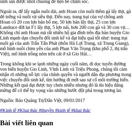
sinh sản được nhốt chuồng để tiện bề chăm sóc.
Ngoài ra, để lấy ngắn nuôi dài, anh Hoan còn nuôi thêm gà lấy thịt, gà
đẻ trứng và nuôi vịt siêu thịt. Đến nay, trang trại của vợ chồng anh
Hoan có 20 con lợn bản bố mẹ, 50 lợn bản lấy thịt, 25 con lợn
Landrace đời lai F1 lấy thịt, 5 lợn nái, hơn 200 con gà và 30 con vịt…
Không chỉ anh Hoan mà rất nhiều hộ gia đình trên địa bàn huyện Gio
Linh mạnh dạn chuyển đổi sinh kế và đạt hiệu quả tốt như: trang trại
nuôi gà của anh Trần Tấn Phát (thôn Hà Lợi Trung, xã Trung Giang),
mô hình nuôi chim yến của anh Phan Văn Trọng (khu phố 2, thị trấn
Việt), mô hình trồng ném trên cát ở xã Gio Hải…
Trong không khi se lạnh những ngày cuối năm, đi dọc tuyến đường
ven biển huyện Gio Linh, Vĩnh Linh và Triệu Phong, chúng tôi cảm
nhận rõ những nỗ lực của chính quyền và người dân địa phương trong
việc chuyển đổi sinh kế, tìm hướng đi mới sau sự cố môi trường biển.
Những kết quả đạt được tuy chưa nhiều nhưng đó là tín hiệu đáng
mừng để có thể hy vọng vào những bước đột phá trong tương lai.
Nguồn: Báo Quảng Trị/Dân Việt, 09/01/2017
#Kinh tế
#Khai thác
#thuyền
#kinh tế
#khai thác
Bài viết liên quan