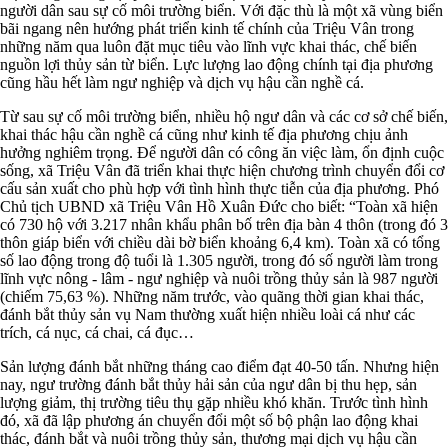
người dân sau sự cố môi trường biển. Với đặc thù là một xã vùng biển
bãi ngang nên hướng phát triển kinh tế chính của Triệu Vân trong
những năm qua luôn đặt mục tiêu vào lĩnh vực khai thác, chế biến
nguồn lợi thủy sản từ biển. Lực lượng lao động chính tại địa phương
cũng hầu hết làm ngư nghiệp và dịch vụ hậu cần nghề cá.
Từ sau sự cố môi trường biển, nhiều hộ ngư dân và các cơ sở chế biến,
khai thác hậu cần nghề cá cũng như kinh tế địa phương chịu ảnh
hưởng nghiêm trọng. Để người dân có công ăn việc làm, ổn định cuộc
sống, xã Triệu Vân đã triển khai thực hiện chương trình chuyển đổi cơ
cấu sản xuất cho phù hợp với tình hình thực tiễn của địa phương. Phó
Chủ tịch UBND xã Triệu Vân Hồ Xuân Đức cho biết: “Toàn xã hiện
có 730 hộ với 3.217 nhân khẩu phân bố trên địa bàn 4 thôn (trong đó 3
thôn giáp biển với chiều dài bờ biển khoảng 6,4 km). Toàn xã có tổng
số lao động trong độ tuổi là 1.305 người, trong đó số người làm trong
lĩnh vực nông - lâm - ngư nghiệp và nuôi trồng thủy sản là 987 người
(chiếm 75,63 %). Những năm trước, vào quãng thời gian khai thác,
đánh bắt thủy sản vụ Nam thường xuất hiện nhiều loài cá như các
trích, cá nục, cá chai, cá đục…
Sản lượng đánh bắt những tháng cao điểm đạt 40-50 tấn. Nhưng hiện
nay, ngư trường đánh bắt thủy hải sản của ngư dân bị thu hẹp, sản
lượng giảm, thị trường tiêu thụ gặp nhiều khó khăn. Trước tình hình
đó, xã đã lập phương án chuyển đổi một số bộ phận lao động khai
thác, đánh bắt và nuôi trồng thủy sản, thương mại dịch vụ hậu cần