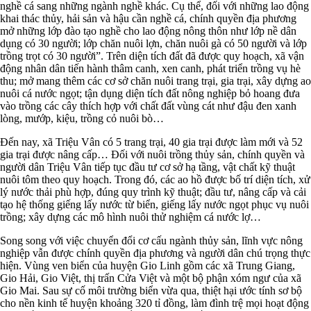
nghề cá sang những ngành nghề khác. Cụ thể, đối với những lao động
khai thác thủy, hải sản và hậu cần nghề cá, chính quyền địa phương
mở những lớp đào tạo nghề cho lao động nông thôn như lớp nề dân
dụng có 30 người; lớp chăn nuôi lợn, chăn nuôi gà có 50 người và lớp
trồng trọt có 30 người”. Trên diện tích đất đã được quy hoạch, xã vận
động nhân dân tiến hành thâm canh, xen canh, phát triển trồng vụ hè
thu; mở mang thêm các cơ sở chăn nuôi trang trại, gia trại, xây dựng ao
nuôi cá nước ngọt; tận dụng diện tích đất nông nghiệp bỏ hoang đưa
vào trồng các cây thích hợp với chất đất vùng cát như đậu đen xanh
lòng, mướp, kiệu, trồng cỏ nuôi bò…
Đến nay, xã Triệu Vân có 5 trang trại, 40 gia trại được làm mới và 52
gia trại được nâng cấp… Đối với nuôi trồng thủy sản, chính quyền và
người dân Triệu Vân tiếp tục đầu tư cơ sở hạ tầng, vật chất kỹ thuật
nuôi tôm theo quy hoạch. Trong đó, các ao hồ được bố trí diện tích, xử
lý nước thải phù hợp, đúng quy trình kỹ thuật; đầu tư, nâng cấp và cải
tạo hệ thống giếng lấy nước từ biển, giếng lấy nước ngọt phục vụ nuôi
trồng; xây dựng các mô hình nuôi thử nghiệm cá nước lợ…
Song song với việc chuyển đổi cơ cấu ngành thủy sản, lĩnh vực nông
nghiệp vẫn được chính quyền địa phương và người dân chú trọng thực
hiện. Vùng ven biển của huyện Gio Linh gồm các xã Trung Giang,
Gio Hải, Gio Việt, thị trấn Cửa Việt và một bộ phận xóm ngư của xã
Gio Mai. Sau sự cố môi trường biển vừa qua, thiệt hại ước tính sơ bộ
cho nền kinh tế huyện khoảng 320 tỉ đồng, làm đình trệ mọi hoạt động