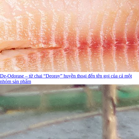
De-Odorase – từ chai “Deoray” huyền thoại đến tên gọi của cả một
nhóm sản phẩm