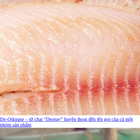
De-Odorase – từ chai “Deoray” huyền thoại đến tên gọi của cả một
nhóm sản phẩm