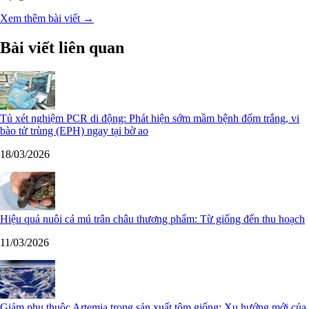
Xem thêm bài viết →
Bài viết liên quan
Tủ xét nghiệm PCR di động: Phát hiện sớm mầm bệnh đốm trắng, vi
bào tử trùng (EPH) ngay tại bờ ao
18/03/2026
Hiệu quả nuôi cá mú trân châu thương phẩm: Từ giống đến thu hoạch
11/03/2026
Giảm phụ thuộc Artemia trong sản xuất tôm giống: Xu hướng mới của