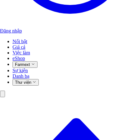
Đăng nhập
Nổi bật
Giá cả
Việc làm
eShop
Farmext
Sự kiện
Danh bạ
Thư viện