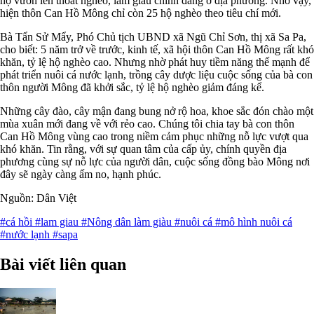
hộ vươn lên thoát nghèo, làm giàu chính đáng ở địa phương. Nhờ vậy,
hiện thôn Can Hồ Mông chỉ còn 25 hộ nghèo theo tiêu chí mới.
Bà Tẩn Sử Mẩy, Phó Chủ tịch UBND xã Ngũ Chỉ Sơn, thị xã Sa Pa,
cho biết: 5 năm trở về trước, kinh tế, xã hội thôn Can Hồ Mông rất khó
khăn, tỷ lệ hộ nghèo cao. Nhưng nhờ phát huy tiềm năng thế mạnh để
phát triển nuôi cá nước lạnh, trồng cây dược liệu cuộc sống của bà con
thôn người Mông đã khởi sắc, tỷ lệ hộ nghèo giảm đáng kể.
Những cây đào, cây mận đang bung nở rộ hoa, khoe sắc đón chào một
mùa xuân mới đang về với rẻo cao. Chúng tôi chia tay bà con thôn
Can Hồ Mông vùng cao trong niềm cảm phục những nỗ lực vượt qua
khó khăn. Tin rằng, với sự quan tâm của cấp ủy, chính quyền địa
phương cùng sự nỗ lực của người dân, cuộc sống đồng bào Mông nơi
đây sẽ ngày càng ấm no, hạnh phúc.
Nguồn: Dân Việt
#cá hồi
#lam giau
#Nông dân làm giàu
#nuôi cá
#mô hình nuôi cá
#nước lạnh
#sapa
Bài viết liên quan