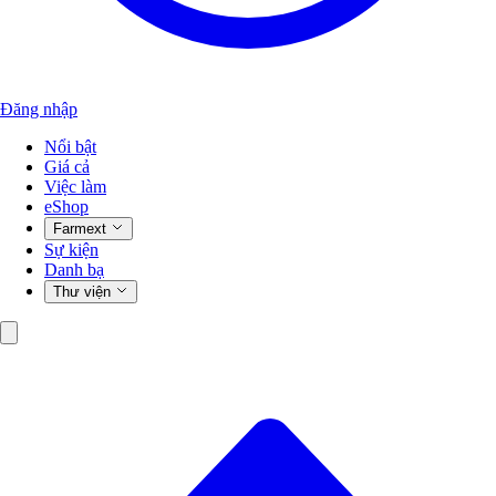
Đăng nhập
Nổi bật
Giá cả
Việc làm
eShop
Farmext
Sự kiện
Danh bạ
Thư viện