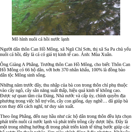
Mô hình nuôi cá hồi nước lạnh
Người dân thôn Can Hồ Mông, xã Ngũ Chỉ Sơn, thị xã Sa Pa chủ yếu
nuôi cá hồi, đây là cá có giá trị kinh tế cao. Ảnh: Mùa Xuân.
Ông Giàng A Phẳng, Trưởng thôn Can Hồ Mông, cho biết: Thôn Can
Hồ Mông có 66 hộ dân, với hơn 370 nhân khẩu, 100% là đồng bào
dân tộc Mông sinh sống.
Những năm trước đây, thu nhập của bà con trong thôn chỉ phụ thuộc
vào cây ngô, cây sắn năng suất thấp, hiệu quả kinh tế không cao.
Được sự quan tâm của Đảng, Nhà nước và cấp ủy, chính quyền địa
phương trong việc hỗ trợ vốn, cây con giống, dạy nghề… đã giúp bà
con thay đổi cách nghĩ, tư duy sản xuất.
Theo ông Phẳng, đến nay hầu như các hộ dân trong thôn đều lựa chọn
phát triển nuôi cá nước lạnh và phát triển trồng cây dược liệu. Đây là
một trong những hướng đi trong phát triển kinh tế từng bước giúp các