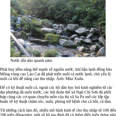
Nước dồi dào quanh năm
Phát huy tiềm năng thế mạnh về nguồn nước, khí hậu lạnh đồng bào
Mông vùng cao Lào Cai đã phát triển nuôi cá nước lạnh, chủ yếu là
nuôi cá hồi để nâng cao thu nhập. Ảnh: Mùa Xuân.
Để có kỹ thuật nuôi cá, ngoài các hộ dân học hỏi kinh nghiệm từ các
địa phương đã nuôi trước, các hội đoàn thể xã Ngũ Chỉ Sơn đã phối
hợp cùng các cơ quan chuyên môn của thị xã Sa Pa mở các lớp tập
huấn về kỹ thuật chăm sóc, nuôi, phòng trừ bệnh cho cá hồi, cá tầm.
Từ những cách làm đó, nhiều mô hình kinh tế cho thu nhập từ 100 đến
200 triệu đồng/năm, một số hộ gia đình đã có thêm điều kiện dựng nhà