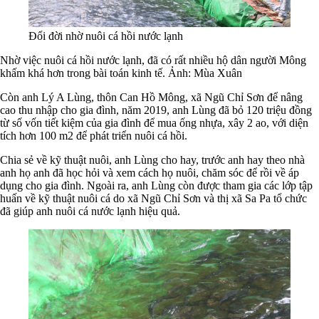
Đổi đời nhờ nuôi cá hồi nước lạnh
Nhờ việc nuôi cá hồi nước lạnh, đã có rất nhiều hộ dân người Mông
khấm khá hơn trong bài toán kinh tế. Ảnh: Mùa Xuân
Còn anh Lý A Lùng, thôn Can Hồ Mông, xã Ngũ Chỉ Sơn để nâng
cao thu nhập cho gia đình, năm 2019, anh Lùng đã bỏ 120 triệu đồng
từ số vốn tiết kiệm của gia đình để mua ống nhựa, xây 2 ao, với diện
tích hơn 100 m2 để phát triển nuôi cá hồi.
Chia sẻ về kỹ thuật nuôi, anh Lùng cho hay, trước anh hay theo nhà
anh họ anh đã học hỏi và xem cách họ nuôi, chăm sóc để rồi về áp
dụng cho gia đình. Ngoài ra, anh Lùng còn được tham gia các lớp tập
huấn về kỹ thuật nuôi cá do xã Ngũ Chỉ Sơn và thị xã Sa Pa tổ chức
đã giúp anh nuôi cá nước lạnh hiệu quả.