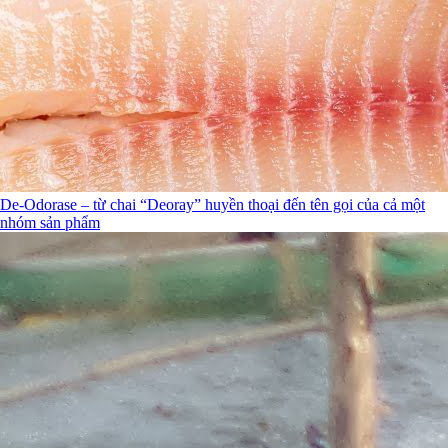
De-Odorase – từ chai “Deoray” huyền thoại đến tên gọi của cả một
nhóm sản phẩm