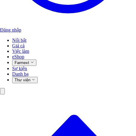
Đăng nhập
Nổi bật
Giá cả
Việc làm
eShop
Farmext
Sự kiện
Danh bạ
Thư viện