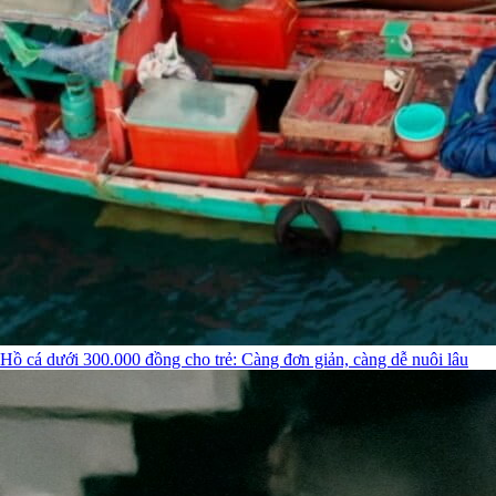
Hồ cá dưới 300.000 đồng cho trẻ: Càng đơn giản, càng dễ nuôi lâu