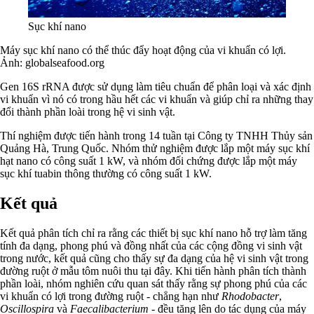
Sục khí nano
Máy sục khí nano có thể thúc đẩy hoạt động của vi khuẩn có lợi.
Ảnh: globalseafood.org
Gen 16S rRNA được sử dụng làm tiêu chuẩn để phân loại và xác định
vi khuẩn vì nó có trong hầu hết các vi khuẩn và giúp chỉ ra những thay
đổi thành phần loài trong hệ vi sinh vật.
Thí nghiệm được tiến hành trong 14 tuần tại Công ty TNHH Thủy sản
Quảng Hà, Trung Quốc. Nhóm thử nghiệm được lắp một máy sục khí
hạt nano có công suất 1 kW, và nhóm đối chứng được lắp một máy
sục khí tuabin thông thường có công suất 1 kW.
Kết quả
Kết quả phân tích chỉ ra rằng các thiết bị sục khí nano hỗ trợ làm tăng
tính đa dạng, phong phú và đồng nhất của các cộng đồng vi sinh vật
trong nước, kết quả cũng cho thấy sự đa dạng của hệ vi sinh vật trong
đường ruột ở mẫu tôm nuôi thu tại đây. Khi tiến hành phân tích thành
phần loài, nhóm nghiên cứu quan sát thấy rằng sự phong phú của các
vi khuẩn có lợi trong đường ruột - chẳng hạn như
Rhodobacter
,
Oscillospira
và
Faecalibacterium
- đều tăng lên do tác dụng của máy