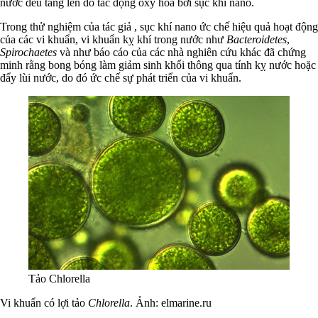
nước đều tăng lên do tác động oxy hóa bởi sục khí nano.
Trong thử nghiệm của tác giả , sục khí nano ức chế hiệu quả hoạt động
của các vi khuẩn, vi khuẩn kỵ khí trong nước như
Bacteroidetes
,
Spirochaetes
và như báo cáo của các nhà nghiên cứu khác đã chứng
minh rằng bong bóng làm giảm sinh khối thông qua tính kỵ nước hoặc
đẩy lùi nước, do đó ức chế sự phát triển của vi khuẩn.
Tảo Chlorella
Vi khuẩn có lợi tảo
Chlorella
. Ảnh: elmarine.ru