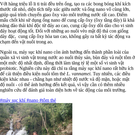
Với hàng triệu lỗ li ti trải đều trên ống, tạo ra các bong bóng khí kích
thước rất nhỏ, diện tích tiếp xúc giữa nước và ống nano vô cùng lớn,
giúp quá trình chuyển giao ôxy vào môi trường nước rất cao. Điểm
mấu chốt khi sử dụng ống nano để cung cấp ôxy (ôxy tầng đáy) là khả
năng đào thải khí độc từ đáy ao cao, cung cấp ôxy dồi dào cho vi sinh
đáy hoạt động tốt. Đối với những ao nuôi vèo mật độ thả con giống
dày đặc, cung cấp ôxy hòa tan cao, không gây ra bất kỳ tác động va
chạm đến vật nuôi trong ao.
Ngoài ra, máy sục khí nano còn ảnh hưởng đến thành phần loài của
quần xã vi sinh vật trong nước ao nuôi thủy sản, bùn đáy và ruột tôm ở
một mức độ nhất định, đồng thời làm tăng tỷ lệ một số vi sinh vật
probiotic. Nghiên cứu này đã chỉ ra rằng máy sục khí nano rất hữu ích
để cải thiện điều kiện nuôi tôm thẻ
L. vannamei
. Tuy nhiên, các điều
kiện khác nhau - chẳng hạn như nhiệt độ nước và độ mặn, hoặc mật
độ nuôi - có thể ảnh hưởng đến kết quả, vì vậy cần có thêm nhiều
nghiên cứu để đánh giá toàn diện hơn về tác động của môi trường.
#máy sục khí
#nano
#tôm thẻ