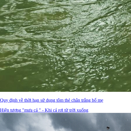
Quy định về thời hạn sử dụng tôm thẻ chân trắng bố mẹ
Hiện tượng "mưa cá " - Khi cá rơi từ trời xuống