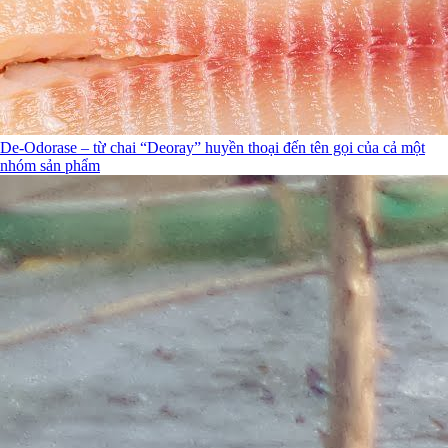
De-Odorase – từ chai “Deoray” huyền thoại đến tên gọi của cả một
nhóm sản phẩm