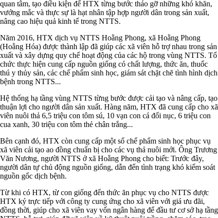
quan tâm, tạo điều kiện để HTX từng bước tháo gỡ những khó khăn,
vướng mắc và thực sự là hạt nhân tập hợp người dân trong sản xuất,
nâng cao hiệu quả kinh tế trong NTTS.
Năm 2016, HTX dịch vụ NTTS Hoằng Phong, xã Hoằng Phong
(Hoằng Hóa) được thành lập đã giúp các xã viên hỗ trợ nhau trong sản
xuất và xây dựng quy chế hoạt động của các hộ trong vùng NTTS. Tổ
chức thực hiện cung cấp nguồn giống có chất lượng, thức ăn, thuốc
thú y thủy sản, các chế phẩm sinh học, giám sát chặt chẽ tình hình dịch
bệnh trong NTTS...
Hệ thống hạ tầng vùng NTTS từng bước được cải tạo và nâng cấp, tạo
thuận lợi cho người dân sản xuất. Hàng năm, HTX đã cung cấp cho xã
viên nuôi thả 6,5 triệu con tôm sú, 10 vạn con cá đối nục, 6 triệu con
cua xanh, 30 triệu con tôm thẻ chân trắng...
Bên cạnh đó, HTX còn cung cấp một số chế phẩm sinh học phục vụ
xã viên cải tạo ao đồng chuẩn bị cho các vụ thả nuôi mới. Ông Trương
Văn Nương, người NTTS ở xã Hoằng Phong cho biết: Trước đây,
người dân tự chủ động nguồn giống, dẫn đến tình trạng khó kiểm soát
nguồn gốc dịch bệnh.
Từ khi có HTX, từ con giống đến thức ăn phục vụ cho NTTS được
HTX ký trực tiếp với công ty cung ứng cho xã viên với giá ưu đãi,
đồng thời, giúp cho xã viên vay vốn ngân hàng để đầu tư cơ sở hạ tầng