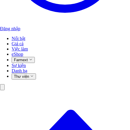
Đăng nhập
Nổi bật
Giá cả
Việc làm
eShop
Farmext
Sự kiện
Danh bạ
Thư viện