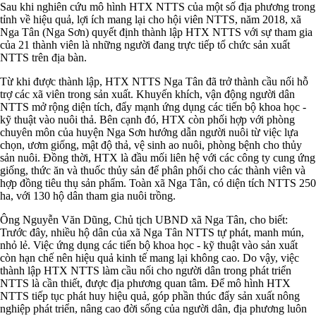
Sau khi nghiên cứu mô hình HTX NTTS của một số địa phương trong
tỉnh về hiệu quả, lợi ích mang lại cho hội viên NTTS, năm 2018, xã
Nga Tân (Nga Sơn) quyết định thành lập HTX NTTS với sự tham gia
của 21 thành viên là những người đang trực tiếp tổ chức sản xuất
NTTS trên địa bàn.
Từ khi được thành lập, HTX NTTS Nga Tân đã trở thành cầu nối hỗ
trợ các xã viên trong sản xuất. Khuyến khích, vận động người dân
NTTS mở rộng diện tích, đẩy mạnh ứng dụng các tiến bộ khoa học -
kỹ thuật vào nuôi thả. Bên cạnh đó, HTX còn phối hợp với phòng
chuyên môn của huyện Nga Sơn hướng dẫn người nuôi từ việc lựa
chọn, ươm giống, mật độ thả, vệ sinh ao nuôi, phòng bệnh cho thủy
sản nuôi.
Đồng thời, HTX là đầu mối liên hệ với các công ty cung ứng
giống, thức ăn và thuốc thủy sản để phân phối cho các thành viên và
hợp đồng tiêu thụ sản phẩm. Toàn xã Nga Tân, có diện tích NTTS 250
ha, với 130 hộ dân tham gia nuôi trồng.
Ông Nguyễn Văn Dũng, Chủ tịch UBND xã Nga Tân, cho biết:
Trước đây, nhiều hộ dân của xã Nga Tân NTTS tự phát, manh mún,
nhỏ lẻ. Việc ứng dụng các tiến bộ khoa học - kỹ thuật vào sản xuất
còn hạn chế nên hiệu quả kinh tế mang lại không cao. Do vậy, việc
thành lập HTX NTTS làm cầu nối cho người dân trong phát triển
NTTS là cần thiết, được địa phương quan tâm. Để mô hình HTX
NTTS tiếp tục phát huy hiệu quả, góp phần thúc đẩy sản xuất nông
nghiệp phát triển, nâng cao đời sống của người dân, địa phương luôn