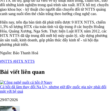
NTTS, hỗ trợ, giúp đỡ xã viên về kỹ thuật nuôi trồng, chăm sóc, trao
đổi những kinh nghiệm trong quá trình sản xuất. HTX hỗ trợ, chuyển
giao khoa học - kỹ thuật cho người dân chuyển đổi từ NTTS quảng
canh sang nuôi tôm thẻ chân trắng theo hướng công nghệ cao.
Hiện nay, trên địa bàn tỉnh đã phát triển được 9 HTX NTTS, chiếm
1,3% số lượng HTX của toàn tỉnh và tập trung ở các huyện Hoằng
Hóa, Quảng Xương, Nga Sơn. Thực hiện Luật HTX năm 2012, các
HTX NTTS đã tập trung đổi mới bộ máy quản lý, xây dựng phương
án sản xuất, kinh doanh, góp phần thúc đẩy kinh tế - xã hội địa
phương phát triển.
Nguồn: Báo Thanh Hoá
#NTTS
#HTX NTTS
Bài viết liên quan
Cá hồi đã làm thay đổi Na Uy, nhưng giờ đây quốc gia này phải đối
mặt với hệ quả
29/07/2026