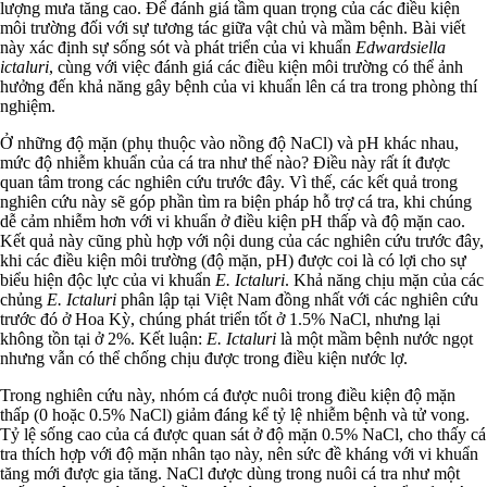
lượng mưa tăng cao. Để đánh giá tầm quan trọng của các điều kiện
môi trường đối với sự tương tác giữa vật chủ và mầm bệnh. Bài viết
này xác định sự sống sót và phát triển của vi khuẩn
Edwardsiella
ictaluri
, cùng với việc đánh giá các điều kiện môi trường có thể ảnh
hưởng đến khả năng gây bệnh của vi khuẩn lên cá tra trong phòng thí
nghiệm.
Ở những độ mặn (phụ thuộc vào nồng độ NaCl) và pH khác nhau,
mức độ nhiễm khuẩn của cá tra như thế nào? Điều này rất ít được
quan tâm trong các nghiên cứu trước đây. Vì thế, các kết quả trong
nghiên cứu này sẽ góp phần tìm ra biện pháp hỗ trợ cá tra, khi chúng
dễ cảm nhiễm hơn với vi khuẩn ở điều kiện pH thấp và độ mặn cao.
Kết quả này cũng phù hợp với nội dung của các nghiên cứu trước đây,
khi các điều kiện môi trường (độ mặn, pH) được coi là có lợi cho sự
biểu hiện độc lực của vi khuẩn
E. Ictaluri
. Khả năng chịu mặn của các
chủng
E. Ictaluri
phân lập tại Việt Nam đồng nhất với các nghiên cứu
trước đó ở Hoa Kỳ, chúng phát triển tốt ở 1.5% NaCl, nhưng lại
không tồn tại ở 2%. Kết luận:
E. Ictaluri
là một mầm bệnh nước ngọt
nhưng vẫn có thể chống chịu được trong điều kiện nước lợ.
Trong nghiên cứu này, nhóm cá được nuôi trong điều kiện độ mặn
thấp (0 hoặc 0.5% NaCl) giảm đáng kể tỷ lệ nhiễm bệnh và tử vong.
Tỷ lệ sống cao của cá được quan sát ở độ mặn 0.5% NaCl, cho thấy cá
tra thích hợp với độ mặn nhân tạo này, nên sức đề kháng với vi khuẩn
tăng mới được gia tăng. NaCl được dùng trong nuôi cá tra như một