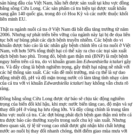
sản hàng đầu của Việt Nam, hầu hết được sản xuất tại khu vực đồng
bằng sông Cửu Long. Các sản phẩm cá tra hiện tại được xuất khẩu
sang gần 140 quốc gia, trong đó có Hoa Kỳ và các nước thuộc khối
liên minh EU.
Thật ra ngành nuôi cá tra ở Việt Nam đã bắt đầu tăng trưởng từ năm
2006. Nhưng sự phát triển bền vững của ngành này lại bị đe dọa liên
tục bởi sự bùng phát các dịch bệnh truyền nhiễm. Các bệnh do vi
khuẩn được báo cáo là tác nhân gây bệnh chính lên cá tra nuôi ở Việt
Nam, với hơn 50% tổng thiệt hại có thể xảy ra cho các trại sản xuất
dịch bệnh bao phủ. Trong đó, bệnh gan thận mủ (BNP) là một bệnh
nguy hiểm trên cá tra, do vi khuẩn gram âm
Edwardsiella ictaluri
gây
ra. Và đây cũng là bệnh nghiêm trọng, gây thiệt hại nặng nề nhất với
các hệ thống sản xuất. Các vấn đề môi trường, mà cụ thể là sự dao
động nhiệt độ, pH và độ mặn trong nước có làm tăng tính nhạy cảm
của cá tra với vi khuẩn
Edwardsiella ictaluri
hay không vẫn chưa rõ
ràng.
Đồng bằng sông Cửu Long được dự báo sẽ chịu tác động nghiêm
trọng của biến đổi khí hậu, khi mực nước biển tăng cao, độ mặn và sự
thay đổi pH ở vùng hạ lưu rộng lớn. Và đây cũng chính là trung tâm
khu vực nuôi cá tra. Các đợt bùng phát dịch bệnh gan thận mủ trên cá
tra được báo cáo thường xuyên trong suốt chu kỳ sản xuất. Nhưng
theo quan sát, tỷ lệ tử vong cao nhất được ghi nhận khi chất lượng
nước ao nuôi bị thay đổi nhanh chóng, thời điểm giao mùa mưa với