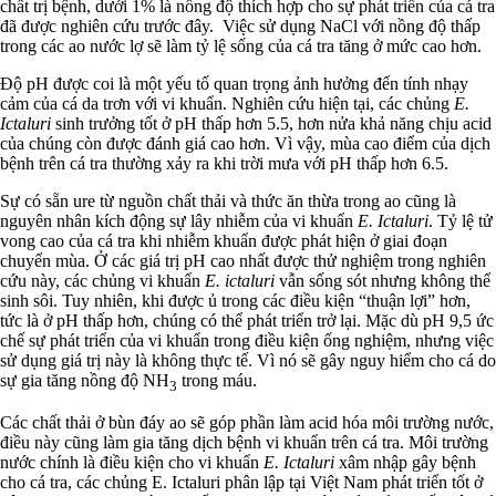
chất trị bệnh, dưới 1% là nồng độ thích hợp cho sự phát triển của cá tra
đã được nghiên cứu trước đây. Việc sử dụng NaCl với nồng độ thấp
trong các ao nước lợ sẽ làm tỷ lệ sống của cá tra tăng ở mức cao hơn.
Độ pH được coi là một yếu tố quan trọng ảnh hưởng đến tính nhạy
cảm của cá da trơn với vi khuẩn. Nghiên cứu hiện tại, các chủng
E.
Ictaluri
sinh trưởng tốt ở pH thấp hơn 5.5, hơn nửa khả năng chịu acid
của chúng còn được đánh giá cao hơn. Vì vậy, mùa cao điểm của dịch
bệnh trên cá tra thường xảy ra khi trời mưa với pH thấp hơn 6.5.
Sự có sẵn ure từ nguồn chất thải và thức ăn thừa trong ao cũng là
nguyên nhân kích động sự lây nhiễm của vi khuẩn
E. Ictaluri
. Tỷ lệ tử
vong cao của cá tra khi nhiễm khuẩn được phát hiện ở giai đoạn
chuyển mùa. Ở các giá trị pH cao nhất được thử nghiệm trong nghiên
cứu này, các chủng vi khuẩn
E. ictaluri
vẫn sống sót nhưng không thể
sinh sôi. Tuy nhiên, khi được ủ trong các điều kiện “thuận lợi” hơn,
tức là ở pH thấp hơn, chúng có thể phát triển trở lại. Mặc dù pH 9,5 ức
chế sự phát triển của vi khuẩn trong điều kiện ống nghiệm, nhưng việc
sử dụng giá trị này là không thực tế. Vì nó sẽ gây nguy hiểm cho cá do
sự gia tăng nồng độ NH
trong máu.
3
Các chất thải ở bùn đáy ao sẽ góp phần làm acid hóa môi trường nước,
điều này cũng làm gia tăng dịch bệnh vi khuẩn trên cá tra. Môi trường
nước chính là điều kiện cho vi khuẩn
E. Ictaluri
xâm nhập gây bệnh
cho cá tra, các chủng E. Ictaluri phân lập tại Việt Nam phát triển tốt ở