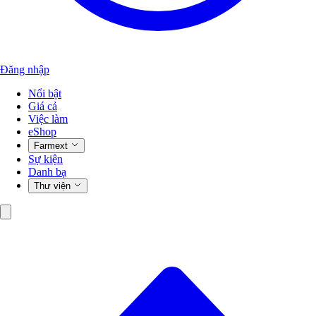
Đăng nhập
Nổi bật
Giá cả
Việc làm
eShop
Farmext
Sự kiện
Danh bạ
Thư viện