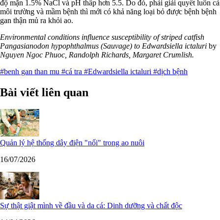
độ mặn 1.5% NaCl và pH thấp hơn 5.5. Do đó, phải giải quyết luôn cả
môi trường và mầm bệnh thì mới có khả năng loại bỏ được bệnh bệnh
gan thận mủ ra khỏi ao.
Environmental conditions influence susceptibility of striped catfish
Pangasianodon hypophthalmus (Sauvage) to Edwardsiella ictaluri
by
Nguyen Ngoc Phuoc, Randolph Richards, Margaret Crumlish.
#benh gan than mu
#cá tra
#Edwardsiella ictaluri
#dịch bệnh
Bài viết liên quan
Quản lý hệ thống dây điện "nối" trong ao nuôi
16/07/2026
Sự thật giật mình về đầu và da cá: Dinh dưỡng và chất độc