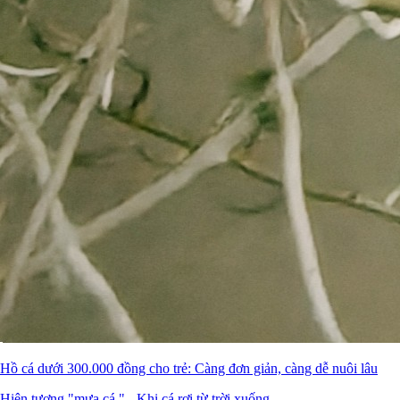
Hồ cá dưới 300.000 đồng cho trẻ: Càng đơn giản, càng dễ nuôi lâu
Hiện tượng "mưa cá " - Khi cá rơi từ trời xuống