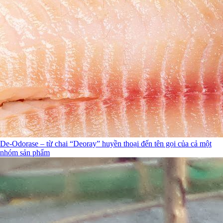
De-Odorase – từ chai “Deoray” huyền thoại đến tên gọi của cả một
nhóm sản phẩm