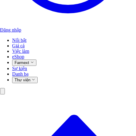
Đăng nhập
Nổi bật
Giá cả
Việc làm
eShop
Farmext
Sự kiện
Danh bạ
Thư viện