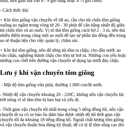
mùa, thời gian thả vào 8 - 9 giờ sáng hoặc 4 -5 giờ chiều.
- Cách thức thả:
+ Khi tôm giống vận chuyển về tới ao, cần cho túi chứa tôm giống
xuống ao ngâm trong vòng từ 20 - 30 phút để cân bằng nhiệt độ giữa
túi chứa tôm và ao nuôi. Vị trí thả tôm giống cách bờ 2 - 3 m, nên thả
nhiều điểm trong cùng một ao nuôi để tạo sự phân tán đồng đều trong
ao sẽ thuận tiện cho việc quản lý, chăm sóc.
+ Khi thả tôm giống, nên đổ từng túi tôm ra chậu, cho dần nước ao
vào chậu, nghiêng thành chậu cho tôm tự bơi ra. Những con yếu hoặc
những con chết trên đường vận chuyển sẽ đọng lại dưới đáy chậu.
Lưu ý khi vận chuyển tôm giống
- Mật độ tôm giống vừa phải, thường 1.000 con/lít nước.
- Nhiệt độ vận chuyển khoảng 20 - 220C, không nên vận chuyển lúc
trời nóng vì sẽ làm tôm bị hao hụt và yếu đi.
- Thời gian vận chuyển tốt nhất trong vòng 5 tiếng đồng hồ, nếu vận
chuyển đi xa có xe bảo ôn đảm bảo được nhiệt độ thì thời gian vận
chuyển tối đa khoảng 18 tiếng đồng hồ. Ngoài chất lượng tôm giống
và vận chuyển thuần hóa đúng kỹ thuật, để có tỷ lệ tôm sống cao đòi