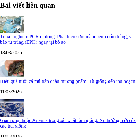
Bài viết liên quan
Tủ xét nghiệm PCR di động: Phát hiện sớm mầm bệnh đốm trắng, vi
bào tử trùng (EPH) ngay tại bờ ao
18/03/2026
Hiệu quả nuôi cá mú trân châu thương phẩm: Từ giống đến thu hoạch
11/03/2026
Giảm phụ thuộc Artemia trong sản xuất tôm giống: Xu hướng mới của
các trại giống
11/03/2026