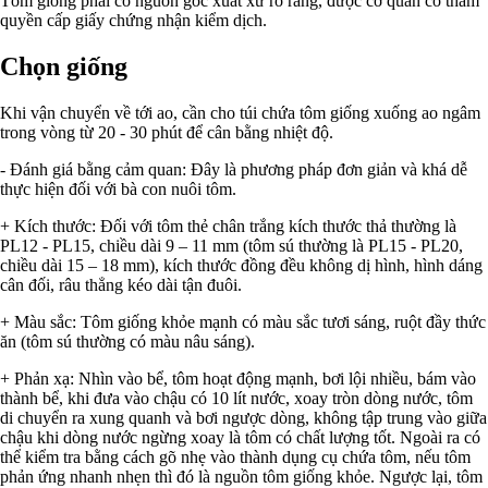
Tôm giống phải có nguồn gốc xuất xứ rõ ràng, được cơ quan có thẩm
quyền cấp giấy chứng nhận kiểm dịch.
Chọn giống
Khi vận chuyển về tới ao, cần cho túi chứa tôm giống xuống ao ngâm
trong vòng từ 20 - 30 phút để cân bằng nhiệt độ.
- Đánh giá bằng cảm quan: Đây là phương pháp đơn giản và khá dễ
thực hiện đối với bà con nuôi tôm.
+ Kích thước: Đối với tôm thẻ chân trắng kích thước thả thường là
PL12 - PL15, chiều dài 9 – 11 mm (tôm sú thường là PL15 - PL20,
chiều dài 15 – 18 mm), kích thước đồng đều không dị hình, hình dáng
cân đối, râu thẳng kéo dài tận đuôi.
+ Màu sắc: Tôm giống khỏe mạnh có màu sắc tươi sáng, ruột đầy thức
ăn (tôm sú thường có màu nâu sáng).
+ Phản xạ: Nhìn vào bể, tôm hoạt động mạnh, bơi lội nhiều, bám vào
thành bể, khi đưa vào chậu có 10 lít nước, xoay tròn dòng nước, tôm
di chuyển ra xung quanh và bơi ngược dòng, không tập trung vào giữa
chậu khi dòng nước ngừng xoay là tôm có chất lượng tốt. Ngoài ra có
thể kiểm tra bằng cách gõ nhẹ vào thành dụng cụ chứa tôm, nếu tôm
phản ứng nhanh nhẹn thì đó là nguồn tôm giống khỏe. Ngược lại, tôm