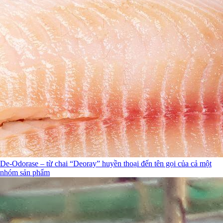
De-Odorase – từ chai “Deoray” huyền thoại đến tên gọi của cả một
nhóm sản phẩm