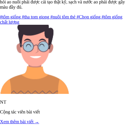
hỏi ao nuôi phải được cải tạo thật kỹ, sạch và nước ao phải được gây
màu đầy đủ.
#tôm giống
#tha tom giong
#nuôi tôm thẻ
#Chọn giống
#tôm giống
chất lượng
NT
Cộng tác viên bài viết
Xem thêm bài viết →