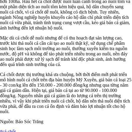
hơn 100ha. Hầu hết cá chốt được nuôi luân canh trong ao nuôi tôm và
một phần diện tích ao nuôi tôm kém hiệu quả, hộ dân chuyển sang
nuôi cá chốt, vì cá chốt dễ nuôi, không có dịch bệnh. Tuy nhiên,
ngành Nông nghiệp huyện khuyến cáo hộ dân chỉ phát triển diện tích
nuôi cá vừa phải, tránh tình trạng cung vượt cầu, kéo giá bán cá giảm,
ảnh hưởng đến lợi nhuận hộ nuôi.
Mặc dù cá chốt dễ nuôi nhưng để có thu hoạch đạt sản lượng cao,
trước khi thả nuôi cá cần cải tạo ao nuôi thật kỹ, sử dụng chế phẩm
sinh học làm sạch môi trường ao nuôi, thường xuyên kiểm tra nguồn
nước, độ pH và không để tảo phát triển nhiều trong ao nuôi, nền đáy
ao nuôi phải được xử lý sạch để tránh khí độc phát sinh, ảnh hưởng
đến quá trình sinh trưởng của cá.
Cá chốt được thị trường khá ưa chuộng, bởi thời điểm mới phát triển
mô hình nuôi cá chốt trên địa bàn huyện Mỹ Xuyên, giá bán cá loại 25
- 30 con/kg lên đến 150.000 - 200.000 đồng/kg nhưng qua từng năm
giá cá giảm dần. Hiện tại, giá bán cá tại ao từ 90.000 - 100.000
đồng/kg. Nguyên nhân giá cá giảm là do lượng cá trên thị trường
nhiều, vì vậy khi phát triển nuôi cá chốt, hộ dân nên thả nuôi diện tích
vừa phải, để đầu ra con cá ổn định và đảm bảo lợi nhuận tốt cho hộ
nuôi.
Nguồn: Báo Sóc Trăng
#cá chốt