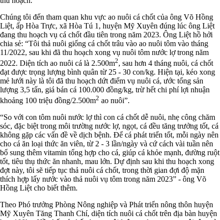
thu hoạch.
Chúng tôi đến tham quan khu vực ao nuôi cá chốt của ông Võ Hồng
Liệt, ấp Hòa Trực, xã Hòa Tú 1, huyện Mỹ Xuyên đúng lúc ông Liệt
đang thu hoạch vụ cá chốt đầu tiên trong năm 2023. Ông Liệt hồ hởi
chia sẻ: “Tôi thả nuôi giống cá chốt trâu vào ao nuôi tôm vào tháng
11/2022, sau khi đã thu hoạch xong vụ nuôi tôm nước lợ trong năm
2
2022. Diện tích ao nuôi cá là 2.500m
, sau hơn 4 tháng nuôi, cá chốt
đạt được trọng lượng bình quân từ 25 - 30 con/kg. Hiện tại, kéo xong
mẻ lưới này là tôi đã thu hoạch dứt điểm vụ nuôi cá, ước tổng sản
lượng 3,5 tấn, giá bán cá 100.000 đồng/kg, trừ hết chi phí lợi nhuận
2
khoảng 100 triệu đồng/2.500m
ao nuôi”.
“So với con tôm nuôi nước lợ thì con cá chốt dễ nuôi, nhẹ công chăm
sóc, đặc biệt trong môi trường nước lợ, ngọt, cá đều tăng trưởng tốt, cá
không gặp các vấn đề về dịch bệnh. Để cá phát triển tốt, mỗi ngày nên
cho cá ăn loại thức ăn viên, từ 2 - 3 lần/ngày và cứ cách vài tuần nên
bổ sung thêm vitamin tổng hợp cho cá, giúp cá khỏe mạnh, đường ruột
tốt, tiêu thụ thức ăn nhanh, mau lớn. Dự định sau khi thu hoạch xong
đợt này, tôi sẽ tiếp tục thả nuôi cá chốt, trong thời gian đợi độ mặn
thích hợp lấy nước vào thả nuôi vụ tôm trong năm 2023” - ông Võ
Hồng Liệt cho biết thêm.
Theo Phó trưởng Phòng Nông nghiệp và Phát triển nông thôn huyện
Mỹ Xuyên Tăng Thanh Chí, diện tích nuôi cá chốt trên địa bàn huyện