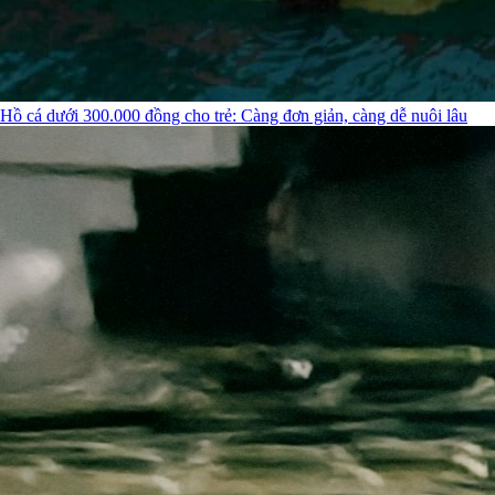
Hồ cá dưới 300.000 đồng cho trẻ: Càng đơn giản, càng dễ nuôi lâu