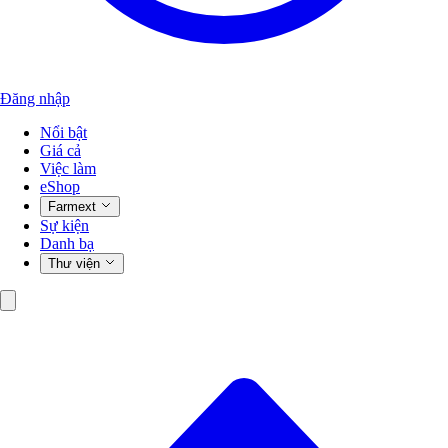
Đăng nhập
Nổi bật
Giá cả
Việc làm
eShop
Farmext
Sự kiện
Danh bạ
Thư viện