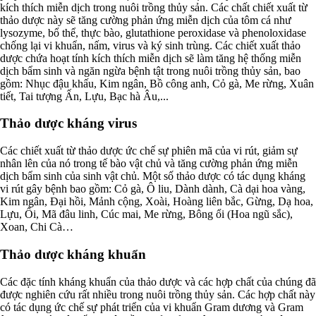
kích thích miễn dịch trong nuôi trồng thủy sản. Các chất chiết xuất từ
thảo dược này sẽ tăng cường phản ứng miễn dịch của tôm cá như
lysozyme, bổ thể, thực bào, glutathione peroxidase và phenoloxidase
chống lại vi khuẩn, nấm, virus và ký sinh trùng. Các chiết xuất thảo
dược chứa hoạt tính kích thích miễn dịch sẽ làm tăng hệ thống miễn
dịch bẩm sinh và ngăn ngừa bệnh tật trong nuôi trồng thủy sản, bao
gồm: Nhục đậu khấu, Kim ngân, Bồ công anh, Cỏ gà, Me rừng, Xuân
tiết, Tai tượng Ấn, Lựu, Bạc hà Âu,...
Thảo dược kháng virus
Các chiết xuất từ thảo dược ức chế sự phiên mã của vi rút, giảm sự
nhân lên của nó trong tế bào vật chủ và tăng cường phản ứng miễn
dịch bẩm sinh của sinh vật chủ. Một số thảo dược có tác dụng kháng
vi rút gây bệnh bao gồm: Cỏ gà, Ô liu, Dành dành, Cà dại hoa vàng,
Kim ngân, Đại hồi, Mảnh cộng, Xoài, Hoàng liên bắc, Gừng, Dạ hoa,
Lựu, Ổi, Mã đâu linh, Cúc mai, Me rừng, Bông ổi (Hoa ngũ sắc),
Xoan, Chi Cà…
Thảo dược kháng khuẩn
Các đặc tính kháng khuẩn của thảo dược và các hợp chất của chúng đã
được nghiên cứu rất nhiều trong nuôi trồng thủy sản. Các hợp chất này
có tác dụng ức chế sự phát triển của vi khuẩn Gram dương và Gram