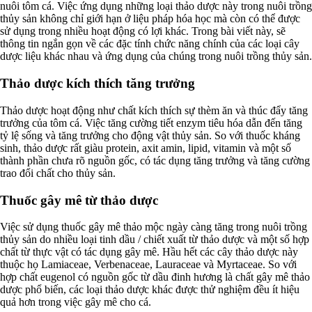
nuôi tôm cá. Việc ứng dụng những loại thảo dược này trong nuôi trồng
thủy sản không chỉ giới hạn ở liệu pháp hóa học mà còn có thể được
sử dụng trong nhiều hoạt động có lợi khác. Trong bài viết này, sẽ
thông tin ngắn gọn về các đặc tính chức năng chính của các loại cây
dược liệu khác nhau và ứng dụng của chúng trong nuôi trồng thủy sản.
Thảo dược kích thích tăng trưởng
Thảo dược hoạt động như chất kích thích sự thèm ăn và thúc đẩy tăng
trưởng của tôm cá. Việc tăng cường tiết enzym tiêu hóa dẫn đến tăng
tỷ lệ sống và tăng trưởng cho động vật thủy sản. So với thuốc kháng
sinh, thảo dược rất giàu protein, axit amin, lipid, vitamin và một số
thành phần chưa rõ nguồn gốc, có tác dụng tăng trưởng và tăng cường
trao đổi chất cho thủy sản.
Thuốc gây mê từ thảo dược
Việc sử dụng thuốc gây mê thảo mộc ngày càng tăng trong nuôi trồng
thủy sản do nhiều loại tinh dầu / chiết xuất từ thảo dược và một số hợp
chất từ thực vật có tác dụng gây mê. Hầu hết các cây thảo dược này
thuộc họ Lamiaceae, Verbenaceae, Lauraceae và Myrtaceae. So với
hợp chất eugenol có nguồn gốc từ dầu đinh hương là chất gây mê thảo
dược phổ biến, các loại thảo dược khác được thử nghiệm đều ít hiệu
quả hơn trong việc gây mê cho cá.