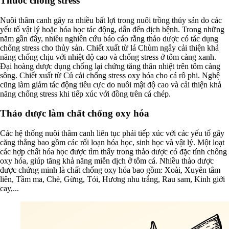
Thuốc chống stress
Nuôi thâm canh gây ra nhiều bất lợi trong nuôi trồng thủy sản do các
yếu tố vật lý hoặc hóa học tác động, dẫn đến dịch bệnh. Trong những
năm gần đây, nhiều nghiên cứu báo cáo rằng thảo dược có tác dụng
chống stress cho thủy sản. Chiết xuất từ lá Chùm ngây cải thiện khả
năng chống chịu với nhiệt độ cao và chống stress ở tôm càng xanh.
Đại hoàng dược dụng chống lại chứng tăng thân nhiệt trên tôm càng
sông. Chiết xuất từ Củ cải chống stress oxy hóa cho cá rô phi. Nghệ
cũng làm giảm tác động tiêu cực do nuôi mật độ cao và cải thiện khả
năng chống stress khi tiếp xúc với đồng trên cá chép.
Thảo dược làm chất chống oxy hóa
Các hệ thống nuôi thâm canh liên tục phải tiếp xúc với các yếu tố gây
căng thẳng bao gồm các rối loạn hóa học, sinh học và vật lý. Một loạt
các hợp chất hóa học được tìm thấy trong thảo dược có đặc tính chống
oxy hóa, giúp tăng khả năng miễn dịch ở tôm cá. Nhiều thảo dược
được chứng minh là chất chống oxy hóa bao gồm: Xoài, Xuyên tâm
liên, Tầm ma, Chè, Gừng, Tỏi, Hương nhu trắng, Rau sam, Kinh giới
cay,...