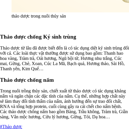
thảo dược trong nuôi thủy sản
Thảo dược chống Ký sinh trùng
Thảo dược từ lâu đã được biết đến là có tác dụng diệt ký sinh trùng đối
với cá. Các loài thực vật thường được sử dụng bao gồm: Thanh hao
hoa vàng, Tràm trà, Oải hương, Ngũ bội tử, Hương nhu trắng, Cúc
mai, Gừng, Chè, Xoan, Cúc La Mã, Bạch quả, Hương thảo, Sài Hồ,
Thanh yên, Kim Quế…
Thảo dược chống nấm
Trong nuôi trồng thủy sản, chiết xuất từ thảo dược có tác dụng kháng
nấm và ngăn chặn các đặc tính của nấm. Cụ thể, những hợp chất này
sẽ làm thay đổi tính thấm của nấm, ảnh hưởng đến sự trao đổi chất,
RNA và tổng hợp protein, cuối cùng gây ra cái chết cho nấm bệnh.
Các thảo dược chống nấm bao gồm Bàng, Trầu không, Tràm trà, Giần
sàng, Vân mộc hương, Cửu lý hương, Gừng, Tỏi, Dạ hoa…
#Thảo dược