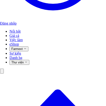
Đăng nhập
Nổi bật
Giá cả
Việc làm
eShop
Farmext
Sự kiện
Danh bạ
Thư viện