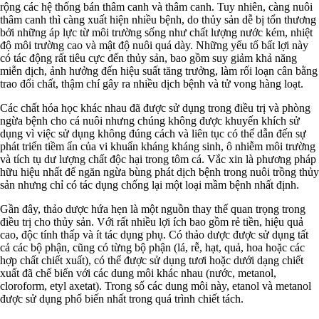
rộng các hệ thống bán thâm canh và thâm canh. Tuy nhiên, càng nuôi
thâm canh thì càng xuất hiện nhiều bệnh, do thủy sản dễ bị tổn thương
bởi những áp lực từ môi trường sống như chất lượng nước kém, nhiệt
độ môi trường cao và mật độ nuôi quá dày. Những yếu tố bất lợi này
có tác động rất tiêu cực đến thủy sản, bao gồm suy giảm khả năng
miễn dịch, ảnh hưởng đến hiệu suất tăng trưởng, làm rối loạn cân bằng
trao đổi chất, thậm chí gây ra nhiều dịch bệnh và tử vong hàng loạt.
Các chất hóa học khác nhau đã được sử dụng trong điều trị và phòng
ngừa bệnh cho cá nuôi nhưng chúng không được khuyến khích sử
dụng vì việc sử dụng không đúng cách và liên tục có thể dẫn đến sự
phát triển tiềm ẩn của vi khuẩn kháng kháng sinh, ô nhiễm môi trường
và tích tụ dư lượng chất độc hại trong tôm cá. Vắc xin là phương pháp
hữu hiệu nhất để ngăn ngừa bùng phát dịch bệnh trong nuôi trồng thủy
sản nhưng chỉ có tác dụng chống lại một loại mầm bệnh nhất định.
Gần đây, thảo dược hứa hẹn là một nguồn thay thế quan trọng trong
điều trị cho thủy sản. Với rất nhiều lợi ích bao gồm rẻ tiền, hiệu quả
cao, độc tính thấp và ít tác dụng phụ. Có thảo dược được sử dụng tất
cả các bộ phận, cũng có từng bộ phận (lá, rễ, hạt, quả, hoa hoặc các
hợp chất chiết xuất), có thể được sử dụng tươi hoặc dưới dạng chiết
xuất đã chế biến với các dung môi khác nhau (nước, metanol,
cloroform, etyl axetat). Trong số các dung môi này, etanol và metanol
được sử dụng phổ biến nhất trong quá trình chiết tách.