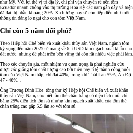
như Mỹ. Với lợi thế vị trí địa lý, chi phí vận chuyển rẻ nên tôm
Ecuador nhanh chóng vào thị trường Hoa Kỳ các năm gần đây và hiện
đã đạt thị phần khoảng 20%. Xu hướng này sẽ còn tiếp diễn như một
thông tin đáng lo ngại cho con tôm Việt Nam.
Chỉ còn 5 năm đối phó?
Theo Hiệp hội Chế biến và xuất khẩu thủy sản Việt Nam, ngành tôm
kỳ vọng đến năm 2025 sẽ mang về 6 tỉ USD kim ngạch xuất khẩu cho
đất nước, nhưng để phát triển bền vững thì còn rất nhiều việc phải làm.
Theo các chuyên gia, một nhiệm vụ quan trọng là phải nghiên cứu
được các giống tôm chất lượng cao bởi hiện nay tỉ lệ thành công nuôi
tôm của Việt Nam thấp, chỉ đạt 40%, trong khi Thái Lan 55%, Ấn Độ
47 - 48%...
Ông Trương Đình Hòe, tổng thư ký Hiệp hội Chế biến và xuất khẩu
thủy sản Việt Nam, cho biết tôm thẻ chân trắng có diện tích nuôi chỉ
bằng 25% diện tích tôm sú nhưng kim ngạch xuất khẩu của tôm thẻ
chân trắng cao gấp 5,5 lần so với tôm sú.