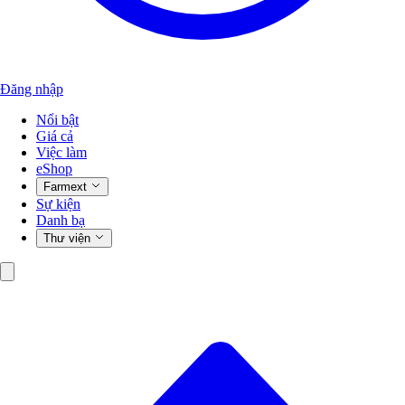
Đăng nhập
Nổi bật
Giá cả
Việc làm
eShop
Farmext
Sự kiện
Danh bạ
Thư viện