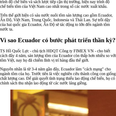
trình độ chế biến và sách lược tiếp cận thị trường, hiện nay trình độ
chế biến tôm của Việt Nam cao nhất trong số các nước xuất khẩu.
Trên thế giới hiện có sáu nước nuôi tôm sản lượng cao gồm Ecuador,
Ấn Độ, Việt Nam, Trung Quốc, Indonesia và Thái Lan. Sự trỗi dậy
của hai quốc gia Ecuador, Ấn Độ sẽ tác động to lớn đến ngành tôm
nước ta.
Vì sao Ecuador có bước phát triển thần kỳ?
TS Hồ Quốc Lực - chủ tịch HĐQT Công ty FIMEX VN - cho biết
cách đây 4 năm, sản lượng tôm của Ecuador còn thấp hơn nhiều so với
tôm Việt, nay họ đã chiếm lĩnh vị trí hàng đầu thế giới.
Nguyên nhân là từ 3-4 năm gần đây, Ecuador làm "cách mạng" cho
ngành tôm của họ. Trước tiên là việc nghiên cứu thành công con giống
chất lượng cao. Để giải quyết tình trạng thiếu lao động chế biến, họ có
chính sách thu nhận lao động từ các nước láng giềng.