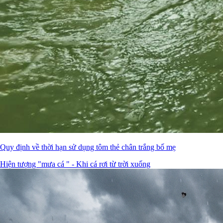
Quy định về thời hạn sử dụng tôm thẻ chân trắng bố mẹ
Hiện tượng "mưa cá " - Khi cá rơi từ trời xuống