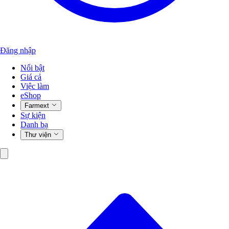
Đăng nhập
Nổi bật
Giá cả
Việc làm
eShop
Farmext
Sự kiện
Danh bạ
Thư viện