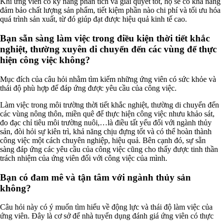
Khi ứng viên có kỹ năng phân tích và giải quyết tốt, họ sẽ có khả năng
đảm bảo chất lượng sản phẩm, tiết kiệm phần nào chi phí và tối ưu hóa
quá trình sản xuất, từ đó giúp đạt được hiệu quả kinh tế cao.
Bạn sẵn sàng làm việc trong điều kiện thời tiết khắc
nghiệt, thường xuyên di chuyển đến các vùng để thực
hiện công việc không?
Mục đích của câu hỏi nhằm tìm kiếm những ứng viên có sức khỏe và
thái độ phù hợp để đáp ứng được yêu cầu của công việc.
Làm việc trong môi trường thời tiết khắc nghiệt, thường di chuyển đến
các vùng nông thôn, miền quê để thực hiện công việc nhưu khảo sát,
đo đạc chỉ tiêu môi trường nuôi,…là điều tất yếu đối với ngành thủy
sản, đòi hỏi sự kiên trì, khả năng chịu đựng tốt và có thể hoàn thành
công việc một cách chuyên nghiệp, hiệu quả. Bên cạnh đó, sự sẵn
sàng đáp ứng các yêu cầu của công việc cũng cho thấy được tinh thần
trách nhiệm của ứng viên đối với công việc của mình.
Bạn có đam mê và tận tâm với ngành thủy sản
không?
Câu hỏi này có ý muốn tìm hiểu về động lực và thái độ làm việc của
ứng viên. Đây là cơ sở để nhà tuyển dụng đánh giá ứng viên có thực