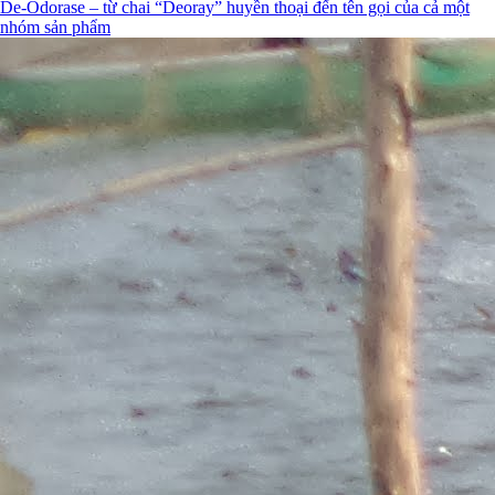
De-Odorase – từ chai “Deoray” huyền thoại đến tên gọi của cả một
nhóm sản phẩm