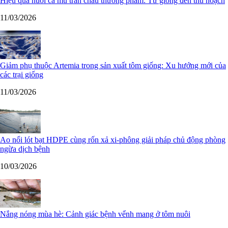
Hiệu quả nuôi cá mú trân châu thương phẩm: Từ giống đến thu hoạch
11/03/2026
Giảm phụ thuộc Artemia trong sản xuất tôm giống: Xu hướng mới của
các trại giống
11/03/2026
Ao nổi lót bạt HDPE cùng rốn xả xi-phông giải pháp chủ động phòng
ngừa dịch bệnh
10/03/2026
Nắng nóng mùa hè: Cảnh giác bệnh vểnh mang ở tôm nuôi