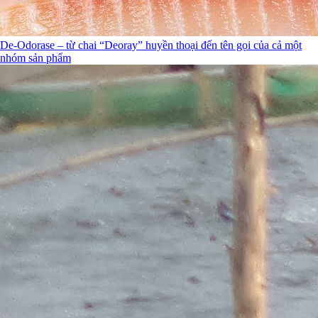
De-Odorase – từ chai “Deoray” huyền thoại đến tên gọi của cả một
nhóm sản phẩm