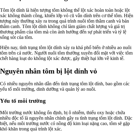
Tôm lột dính là hiện tượng tôm không thể lột xác hoàn toàn hoặc lột
xác không thành công, khiến lớp vỏ cũ vẫn dính trên cơ thể tôm. Hiện
tượng này thường xảy ra trong quá trình nuôi tôm thâm canh và bán
thâm canh. Tôm lột dính không chỉ làm giảm chất lượng và giá trị
thương phẩm của tôm mà còn ảnh hưởng đến sự phát triển và tỷ lệ
sống sót của tôm.
Hiện nay, tình trạng tôm lột dính xảy ra khá phổ biến ở nhiều ao nuôi
tôm trên cả nước. Người nuôi tôm thường xuyên đối mặt với việc tôm
chết hàng loạt do không lột xác được, gây thiệt hại lớn về kinh tế.
Nguyên nhân tôm bị lột dính vỏ
Có nhiều nguyên nhân dẫn đến tình trạng tôm lột dính, bao gồm các
yếu tố môi trường, dinh dưỡng và quản lý ao nuôi.
Yếu tố môi trường
Môi trường nước không ổn định, bị ô nhiễm, thiếu oxy hoặc chứa
nhiều độc tố là nguyên nhân chính gây ra tình trạng tôm lột dính. Đặc
biệt, nếu môi trường nước có nồng độ kim loại nặng cao, tôm sẽ gặp
khó khăn trong quá trình lột xác.