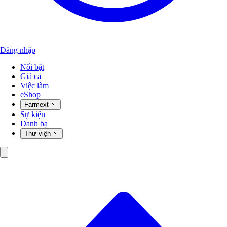
Đăng nhập
Nổi bật
Giá cả
Việc làm
eShop
Farmext
Sự kiện
Danh bạ
Thư viện