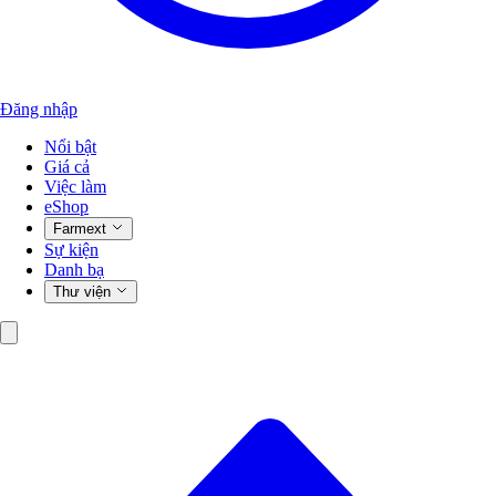
Đăng nhập
Nổi bật
Giá cả
Việc làm
eShop
Farmext
Sự kiện
Danh bạ
Thư viện