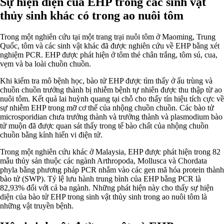
Sự hiện diện của EHP trong các sinh vật
thủy sinh khác có trong ao nuôi tôm
Trong một nghiên cứu tại một trang trại nuôi tôm ở Maoming, Trung
Quốc, tôm và các sinh vật khác đã được nghiên cứu về EHP bằng xét
nghiệm PCR. EHP được phát hiện ở tôm thẻ chân trắng, tôm sú, cua,
vẹm và ba loài chuồn chuồn.
Khi kiểm tra mô bệnh học, bào tử EHP được tìm thấy ở ấu trùng và
chuồn chuồn trưởng thành bị nhiễm bệnh tự nhiên được thu thập từ ao
nuôi tôm. Kết quả lai huỳnh quang tại chỗ cho thấy tín hiệu tích cực về
sự nhiễm EHP trong mỡ cơ thể của nhộng chuồn chuồn. Các bào tử
microsporidian chưa trưởng thành và trưởng thành và plasmodium bào
tử muộn đã được quan sát thấy trong tế bào chất của nhộng chuồn
chuồn bằng kính hiển vi điện tử.
Trong một nghiên cứu khác ở Malaysia, EHP được phát hiện trong 82
mẫu thủy sản thuộc các ngành Arthropoda, Mollusca và Chordata
phyla bằng phương pháp PCR nhắm vào các gen mã hóa protein thành
bào tử (SWP). Tỷ lệ lưu hành trung bình của EHP bằng PCR là
82,93% đối với cả ba ngành. Những phát hiện này cho thấy sự hiện
diện của bào tử EHP trong sinh vật thủy sinh trong ao nuôi tôm là
những vật truyền bệnh.