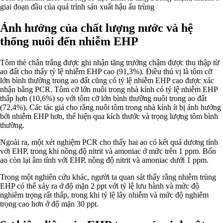
giai đoạn đầu của quá trình sản xuất hậu ấu trùng
Ảnh hưởng của chất lượng nước và hệ
thống nuôi đến nhiễm EHP
Tôm thẻ chân trắng được ghi nhận tăng trưởng chậm được thu thập từ
ao đất cho thấy tỷ lệ nhiễm EHP cao (91,3%). Điều thú vị là tôm cỡ
lớn bình thường trong ao đất cũng có tỷ lệ nhiễm EHP cao được xác
nhận bằng PCR. Tôm cỡ lớn nuôi trong nhà kính có tỷ lệ nhiễm EHP
thấp hơn (10,6%) so với tôm cỡ lớn bình thường nuôi trong ao đất
(72,4%). Các tác giả cho rằng nuôi tôm trong nhà kính ít bị ảnh hưởng
bởi nhiễm EHP hơn, thể hiện qua kích thước và trọng lượng tôm bình
thường.
Ngoài ra, một xét nghiệm PCR cho thấy hai ao có kết quả dương tính
với EHP, trong khi nồng độ nitrit và amoniac ở mức trên 1 ppm. Bốn
ao còn lại âm tính với EHP, nồng độ nitrit và amoniac dưới 1 ppm.
Trong một nghiên cứu khác, người ta quan sát thấy rằng nhiễm trùng
EHP có thể xảy ra ở độ mặn 2 ppt với tỷ lệ lưu hành và mức độ
nghiêm trọng rất thấp, trong khi tỷ lệ lây nhiễm và mức độ nghiêm
trọng cao hơn ở độ mặn 30 ppt.