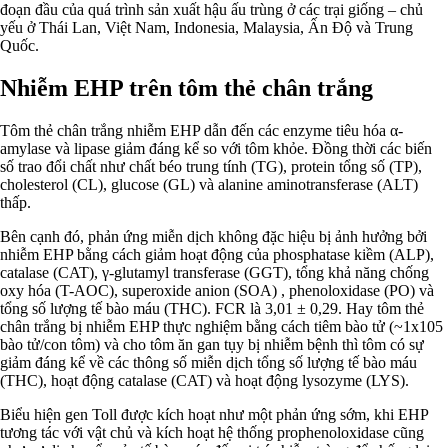
đoạn đầu của quá trình sản xuất hậu ấu trùng ở các trại giống – chủ
yếu ở Thái Lan, Việt Nam, Indonesia, Malaysia, Ấn Độ và Trung
Quốc.
Nhiễm EHP trên tôm thẻ chân trắng
Tôm thẻ chân trắng nhiễm EHP dẫn đến các enzyme tiêu hóa α-
amylase và lipase giảm đáng kể so với tôm khỏe. Đồng thời các biến
số trao đổi chất như chất béo trung tính (TG), protein tổng số (TP),
cholesterol (CL), glucose (GL) và alanine aminotransferase (ALT)
thấp.
Bên cạnh đó, phản ứng miễn dịch không đặc hiệu bị ảnh hưởng bởi
nhiễm EHP bằng cách giảm hoạt động của phosphatase kiềm (ALP),
catalase (CAT), γ-glutamyl transferase (GGT), tổng khả năng chống
oxy hóa (T-AOC), superoxide anion (SOA) , phenoloxidase (PO) và
tổng số lượng tế bào máu (THC). FCR là 3,01 ± 0,29. Hay tôm thẻ
chân trắng bị nhiễm EHP thực nghiệm bằng cách tiêm bào tử (~1x105
bào tử/con tôm) và cho tôm ăn gan tụy bị nhiễm bệnh thì tôm có sự
giảm đáng kể về các thông số miễn dịch tổng số lượng tế bào máu
(THC), hoạt động catalase (CAT) và hoạt động lysozyme (LYS).
Biểu hiện gen Toll được kích hoạt như một phản ứng sớm, khi EHP
tương tác với vật chủ và kích hoạt hệ thống prophenoloxidase cũng