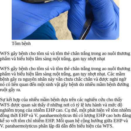
Tôm bệnh
WFS gây bệnh cho tôm sú và tôm thẻ chân trắng trong ao nuôi thương
phẩm và biểu hiện lâm sàng ruột trắng, gan tụy nhợt nhạt
WFS gây bệnh cho tôm sú và tôm thẻ chân trắng trong ao nuôi thương
phẩm và biểu hiện lâm sàng ruột trắng, gan tụy nhợt nhạt. Các mầm
bệnh gây ra nguyên nhân này vẫn chưa chắc chắn và được nghi ngờ
nó có liên quan đến một sinh vật gây bệnh do nhiều mầm bệnh đường
ruột gây ra.
Sự kết hợp của nhiều mầm bệnh dựa trên các nghiên cứu cho thấy
WFS được quan sát thấy ở những nơi có tỷ lệ lưu hành và mức độ
nghiêm trọng của nhiễm EHP cao. Cụ thể, một phát hiện về tôm nhiễm
đồng thời EHP và V. parahaemolyticus thì có lượng EHP cao hơn đáng
kể so với tôm chỉ nhiễm EHP. Mối quan hệ cộng hưởng giữa EHP và
V. parahaemolyticus phân lập đã dẫn đến biểu hiện của WFS.